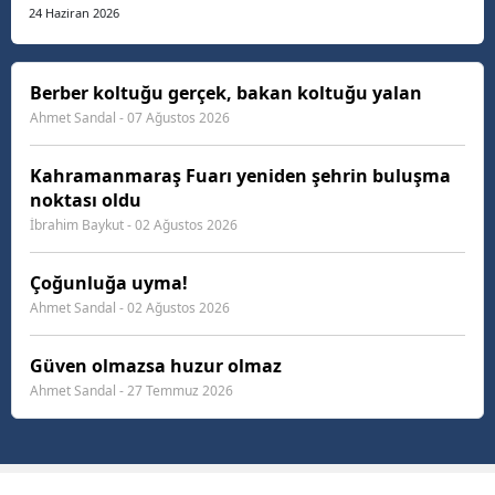
getirmeye çalışıyor, emekli geçinmenin hesabını
24 Haziran 2026
yapıyor. İş insanları yatırım yapmak istiyor ama
finansmana ulaşmakta zorlanıyor. Vatandaş ev
almak, araba a...
Berber koltuğu gerçek, bakan koltuğu yalan
Ahmet Sandal - 07 Ağustos 2026
Kahramanmaraş Fuarı yeniden şehrin buluşma
noktası oldu
İbrahim Baykut - 02 Ağustos 2026
Çoğunluğa uyma!
Ahmet Sandal - 02 Ağustos 2026
Güven olmazsa huzur olmaz
Ahmet Sandal - 27 Temmuz 2026