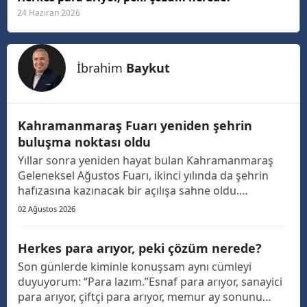
24 Haziran 2026
İbrahim
Baykut
Kahramanmaraş Fuarı yeniden şehrin
buluşma noktası oldu
Yıllar sonra yeniden hayat bulan Kahramanmaraş
Geleneksel Ağustos Fuarı, ikinci yılında da şehrin
hafızasına kazınacak bir açılışa sahne oldu.
Geçtiğimiz yıl, yaklaşık 20 yıllık aranın ardından
02 Ağustos 2026
yeniden düzenlenen fuar, bu yıl Eypio konseriyle
kapılarını açarken adeta Kahramanmaraş'ın ortak
Herkes para arıyor, peki çözüm nerede?
buluşma a...
Son günlerde kiminle konuşsam aynı cümleyi
duyuyorum: “Para lazım.”Esnaf para arıyor, sanayici
para arıyor, çiftçi para arıyor, memur ay sonunu