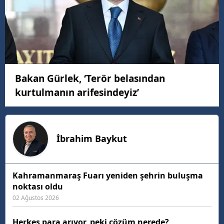
Bakan Gürlek, ‘Terör belasından
kurtulmanın arifesindeyiz’
İbrahim
Baykut
Kahramanmaraş Fuarı yeniden şehrin buluşma
noktası oldu
02 Ağustos 2026
Herkes para arıyor, peki çözüm nerede?