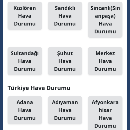
Kızılören
Sandıklı
Sincanlı(Sin
Hava
Hava
anpaşa)
Durumu
Durumu
Hava
Durumu
Sultandağı
Şuhut
Merkez
Hava
Hava
Hava
Durumu
Durumu
Durumu
Türkiye Hava Durumu
Adana
Adıyaman
Afyonkara
Hava
Hava
hisar
Durumu
Durumu
Hava
Durumu