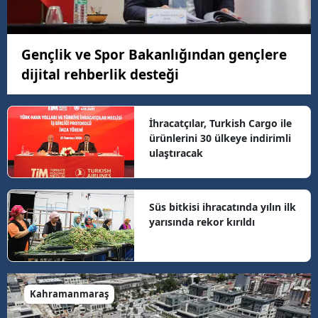
Gençlik ve Spor Bakanlığından gençlere
dijital rehberlik desteği
İhracatçılar, Turkish Cargo ile
ürünlerini 30 ülkeye indirimli
ulaştıracak
Süs bitkisi ihracatında yılın ilk
yarısında rekor kırıldı
Kahramanmaraş