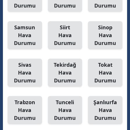
Durumu
Durumu
Durumu
Samsun
Siirt
Sinop
Hava
Hava
Hava
Durumu
Durumu
Durumu
Sivas
Tekirdağ
Tokat
Hava
Hava
Hava
Durumu
Durumu
Durumu
Trabzon
Tunceli
Şanlıurfa
Hava
Hava
Hava
Durumu
Durumu
Durumu