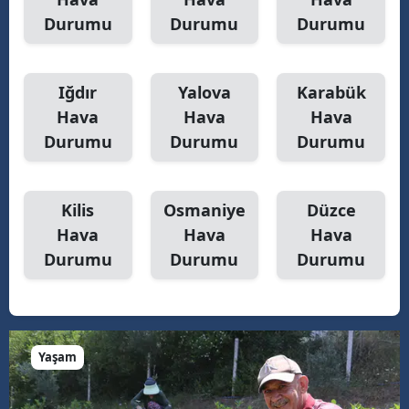
Durumu
Durumu
Durumu
Iğdır
Yalova
Karabük
Hava
Hava
Hava
Durumu
Durumu
Durumu
Kilis
Osmaniye
Düzce
Hava
Hava
Hava
Durumu
Durumu
Durumu
Yaşam