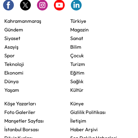
Kahramanmaraş
Türkiye
Gündem
Magazin
Siyaset
Sanat
Asayiş
Bilim
Spor
Çocuk
Teknoloji
Turizm
Ekonomi
Eğitim
Dünya
Sağlık
Yaşam
Kültür
Köşe Yazarları
Künye
Foto Galeriler
Gizlilik Politikası
Manşetler Sayfası
İletişim
İstanbul Borsası
Haber Arşivi
Döviz Kurları
Son Dakika Haberleri