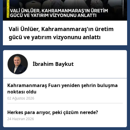
Vali Ünlüer, Kahramanmaraş'ın üretim
gücü ve yatırım vizyonunu anlattı
İbrahim
Baykut
Kahramanmaraş Fuarı yeniden şehrin buluşma
noktası oldu
02 Ağustos 2026
Herkes para arıyor, peki çözüm nerede?
24 Haziran 2026