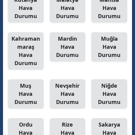
Hava
Hava
Hava
Durumu
Durumu
Durumu
Kahraman
Mardin
Muğla
maraş
Hava
Hava
Hava
Durumu
Durumu
Durumu
Muş
Nevşehir
Niğde
Hava
Hava
Hava
Durumu
Durumu
Durumu
Ordu
Rize
Sakarya
Hava
Hava
Hava