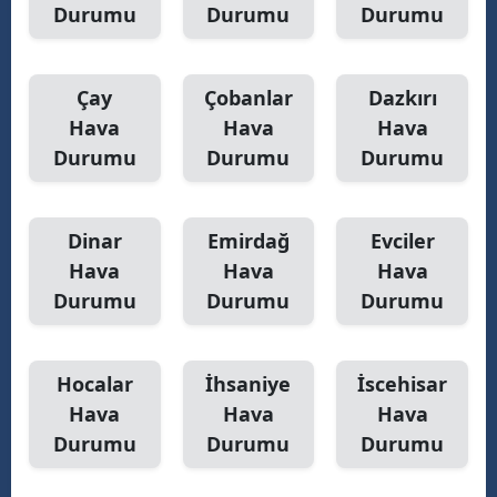
Durumu
Durumu
Durumu
Çay
Çobanlar
Dazkırı
Hava
Hava
Hava
Durumu
Durumu
Durumu
Dinar
Emirdağ
Evciler
Hava
Hava
Hava
Durumu
Durumu
Durumu
Hocalar
İhsaniye
İscehisar
Hava
Hava
Hava
Durumu
Durumu
Durumu