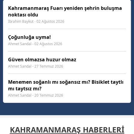
almak, araba a...
Kahramanmaraş Fuarı yeniden şehrin buluşma
noktası oldu
İbrahim Baykut - 02 Ağustos 2026
Çoğunluğa uyma!
Ahmet Sandal - 02 Ağustos 2026
Güven olmazsa huzur olmaz
Ahmet Sandal - 27 Temmuz 2026
Menemen soğanlı mı soğansız mı? Bisiklet taytlı
mı taytsız mı?
Ahmet Sandal - 20 Temmuz 2026
KAHRAMANMARAŞ HABERLERİ