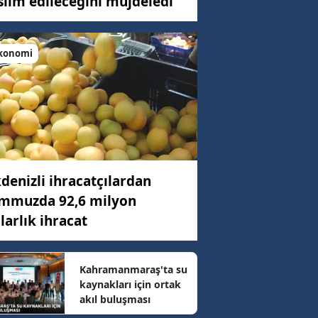
slim edileceğini müjdeledi
konomi
C)
ar
78 km/h
denizli ihracatçılardan
mmuzda 92,6 milyon
32 km/h
larlık ihracat
02 km/h
Kahramanmaraş'ta su
kaynakları için ortak
akıl buluşması
78 km/h