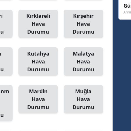
Gü
Yozgat
Ahme
i
Kırklareli
Kırşehir
Zonguldak
Hava
Hava
mu
Durumu
Durumu
Aksaray
Bayburt
a
Kütahya
Malatya
Karaman
Hava
Hava
mu
Durumu
Durumu
Kırıkkale
Batman
anm
Mardin
Muğla
Şırnak
Hava
Hava
Durumu
Durumu
Bartın
mu
Ardahan
Iğdır