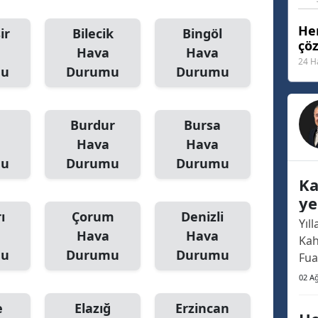
Malatya
Her
ir
Bilecik
Bingöl
çö
Manisa
Hava
Hava
24 H
mu
Durumu
Durumu
Kahramanmaraş
Mardin
Burdur
Bursa
Muğla
Hava
Hava
mu
Durumu
Durumu
Muş
Ka
Nevşehir
ye
ı
Çorum
Denizli
no
Yıl
Niğde
Hava
Hava
Kah
mu
Durumu
Durumu
Ordu
Fua
haf
02 A
Rize
oldu
e
Elazığ
Erzincan
ara
Sakarya