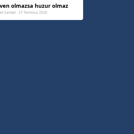
ven olmazsa huzur olmaz
t Sandal - 27 Temmuz 2026