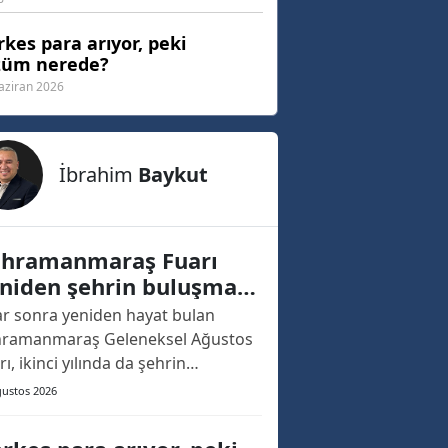
kes para arıyor, peki
züm nerede?
aziran 2026
İbrahim
Baykut
hramanmaraş Fuarı
niden şehrin buluşma
ktası oldu
lar sonra yeniden hayat bulan
ramanmaraş Geleneksel Ağustos
rı, ikinci yılında da şehrin
ızasına kazınacak bir açılışa sahne
ğustos 2026
. Geçtiğimiz yıl, yaklaşık 20 yıllık
nın ardından yeniden düzenlenen