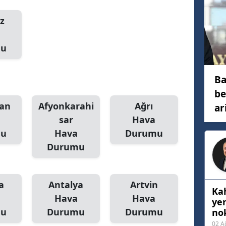
Mersin
z
İstanbul
mu
İzmir
Kars
Ba
be
Kastamonu
an
Afyonkarahi
Ağrı
ar
Kayseri
sar
Hava
mu
Hava
Durumu
Kırklareli
Durumu
Kırşehir
Kocaeli
a
Antalya
Artvin
Ka
Hava
Hava
Konya
ye
mu
Durumu
Durumu
nok
Kütahya
02 A