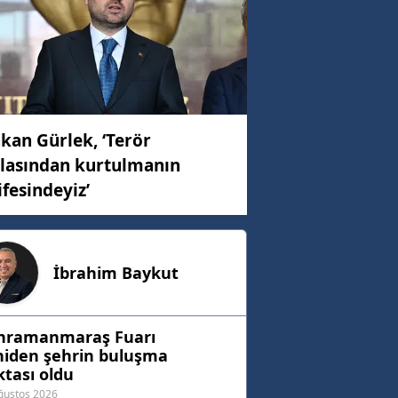
kan Gürlek, ‘Terör
lasından kurtulmanın
ifesindeyiz’
İbrahim
Baykut
hramanmaraş Fuarı
niden şehrin buluşma
tası oldu
ğustos 2026