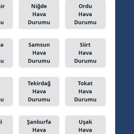
ir
Niğde
Ordu
Yalova
Hava
Hava
mu
Durumu
Durumu
Karabük
Kilis
ya
Samsun
Siirt
Osmaniye
Hava
Hava
mu
Durumu
Durumu
Düzce
Tekirdağ
Tokat
Hava
Hava
mu
Durumu
Durumu
i
Şanlıurfa
Uşak
Hava
Hava