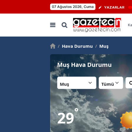
07 Ağustos 2026, Cuma
YAZARLAR
Ka
/
Hava Durumu
/
Muş
Muş Hava Durumu
İl:
İlçe:
°
29