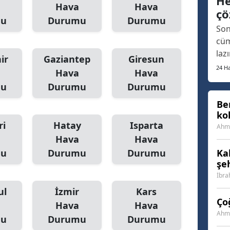
He
fua
Hava
Hava
çö
Samsun
aça
mu
Durumu
Durumu
Son
ort
Siirt
cüm
laz
ir
Gaziantep
Giresun
Sinop
arı
24 Ha
Hava
Hava
son
Sivas
mu
Durumu
Durumu
geç
Tekirdağ
ins
Be
ko
fin
Tokat
ri
Hatay
Isparta
Vat
Ahme
Hava
Hava
Trabzon
mu
Durumu
Durumu
Ka
şe
Tunceli
İbra
Şanlıurfa
ul
İzmir
Kars
Ço
Hava
Hava
Uşak
Ahme
mu
Durumu
Durumu
Van