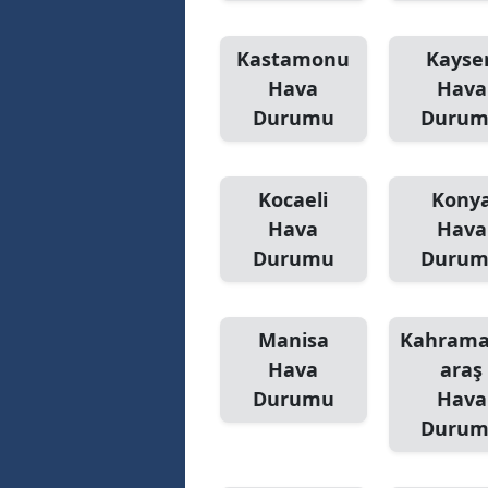
Kastamonu
Kayser
Hava
Hava
Durumu
Duru
Kocaeli
Kony
Hava
Hava
Durumu
Duru
Manisa
Kahram
Hava
araş
Durumu
Hava
Duru