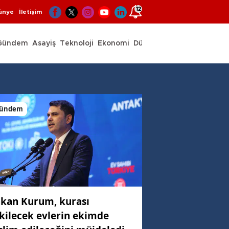
12
ünye
İletişim
Gündem
Asayiş
Teknoloji
Ekonomi
Dünya
Spor
ündem
kan Kurum, kurası
kilecek evlerin ekimde