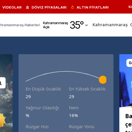
K
VİDEOLAR
DÖVİZ PİYASALARI
ALTIN FİYATLARI
Adana
35
°
Kahramanmaraş
hramanmaraş Haberleri
Kahramanmaraş
Açık
Adıyaman
Afyonkarahisar
Ağrı
G
Amasya
Ankara
En Düşük Sıcaklık
En Yüksek Sıcaklık
Antalya
29
29
Artvin
Yağmur Olasılığı
Nem
Aydın
Ba
%
16%
çe
Balıkesir
Rüzgar Hızı
Rüzgar Yönü