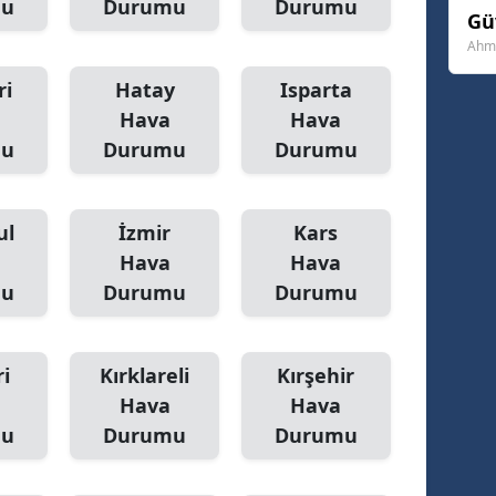
mu
Durumu
Durumu
Gü
Yozgat
Ahme
Zonguldak
ri
Hatay
Isparta
Hava
Hava
Aksaray
mu
Durumu
Durumu
Bayburt
Karaman
ul
İzmir
Kars
Hava
Hava
Kırıkkale
mu
Durumu
Durumu
Batman
Şırnak
i
Kırklareli
Kırşehir
Hava
Hava
Bartın
mu
Durumu
Durumu
Ardahan
Iğdır