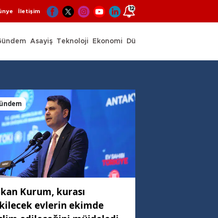
12
ünye
İletişim
Gündem
Asayiş
Teknoloji
Ekonomi
Dünya
Spor
ündem
kan Kurum, kurası
kilecek evlerin ekimde