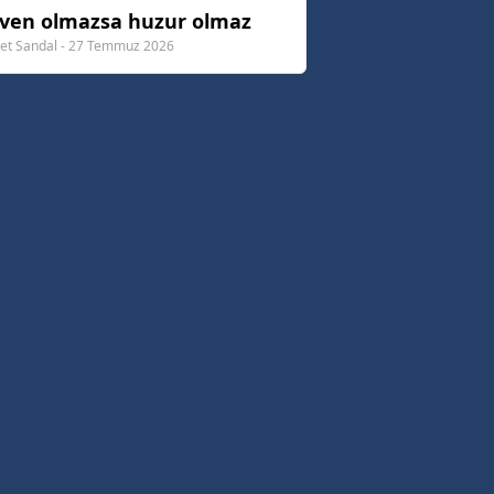
ven olmazsa huzur olmaz
t Sandal - 27 Temmuz 2026