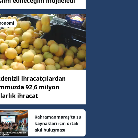
slim edileceğini müjdeledi
konomi
C)
ar
46 km/h
denizli ihracatçılardan
mmuzda 92,6 milyon
92 km/h
larlık ihracat
48 km/h
Kahramanmaraş'ta su
kaynakları için ortak
akıl buluşması
7 km/h