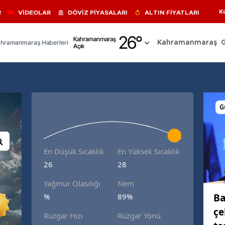
K
R
VİDEOLAR
DÖVİZ PİYASALARI
ALTIN FİYATLARI
Adana
26
°
Kahramanmaraş
hramanmaraş Haberleri
Kahramanmaraş
Açık
Adıyaman
Afyonkarahisar
Ağrı
G
Amasya
Ankara
En Düşük Sıcaklık
En Yüksek Sıcaklık
Antalya
26
28
Artvin
Yağmur Olasılığı
Nem
Aydın
Ba
%
89%
çe
Balıkesir
Rüzgar Hızı
Rüzgar Yönü