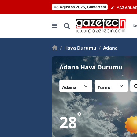
08 Ağustos 2026, Cumartesi
YAZARLA
Ka
/
Hava Durumu
/
Adana
Adana Hava Durumu
İl:
İlçe:
°
28