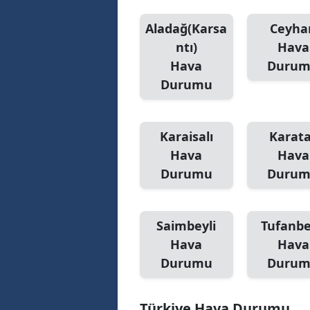
Aladağ(Karsa
Ceyha
ntı)
Hava
Hava
Duru
Durumu
Karaisalı
Karat
Hava
Hava
Durumu
Duru
Saimbeyli
Tufanbe
Hava
Hava
Durumu
Duru
Türkiye Hava Durumu