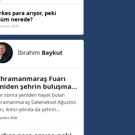
kes para arıyor, peki
züm nerede?
aziran 2026
İbrahim
Baykut
hramanmaraş Fuarı
niden şehrin buluşma
ktası oldu
lar sonra yeniden hayat bulan
ramanmaraş Geleneksel Ağustos
rı, ikinci yılında da şehrin
ızasına kazınacak bir açılışa sahne
ğustos 2026
. Geçtiğimiz yıl, yaklaşık 20 yıllık
nın ardından yeniden düzenlenen