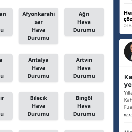
Malatya
Her
an
Afyonkarahi
Ağrı
çö
Manisa
sar
Hava
24 H
mu
Hava
Durumu
Kahramanmaraş
Durumu
Mardin
Muğla
a
Antalya
Artvin
Hava
Hava
Muş
mu
Durumu
Durumu
Ka
Nevşehir
ye
no
Yıl
Niğde
ir
Bilecik
Bingöl
Kah
Hava
Hava
Ordu
Fua
mu
Durumu
Durumu
haf
02 A
Rize
oldu
ara
Sakarya