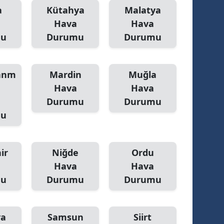
a
Kütahya
Malatya
Yalova
Hava
Hava
mu
Durumu
Durumu
Karabük
Kilis
anm
Mardin
Muğla
Osmaniye
Hava
Hava
Durumu
Durumu
Düzce
mu
ir
Niğde
Ordu
Hava
Hava
mu
Durumu
Durumu
ya
Samsun
Siirt