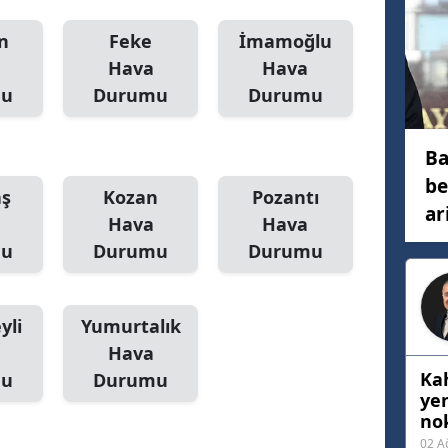
Mersin
n
Feke
İmamoğlu
Hava
Hava
İstanbul
mu
Durumu
Durumu
İzmir
Kars
Ba
be
Kastamonu
aş
Kozan
Pozantı
ar
Hava
Hava
Kayseri
mu
Durumu
Durumu
Kırklareli
Kırşehir
yli
Yumurtalık
Hava
Kocaeli
Ka
mu
Durumu
Konya
ye
nok
Kütahya
02 A