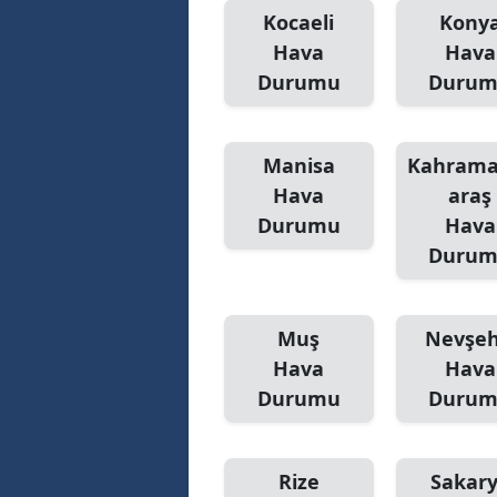
Kocaeli
Kony
Hava
Hava
Durumu
Duru
Manisa
Kahram
Hava
araş
Durumu
Hava
Duru
Muş
Nevşeh
Hava
Hava
Durumu
Duru
Rize
Sakar