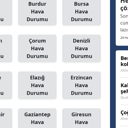
He
fua
Burdur
Bursa
çö
Samsun
aça
Hava
Hava
Son
ort
mu
Durumu
Durumu
Siirt
cüm
laz
Sinop
arı
24 Ha
ı
Çorum
Denizli
son
Sivas
Hava
Hava
geç
mu
Durumu
Durumu
Tekirdağ
ins
Be
ko
fin
Tokat
Vat
Ahme
e
Elazığ
Erzincan
Trabzon
Hava
Hava
Ka
şe
Tunceli
mu
Durumu
Durumu
İbra
Şanlıurfa
Ço
ir
Gaziantep
Giresun
Uşak
Ahme
Hava
Hava
Van