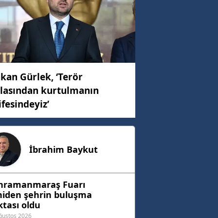
kan Gürlek, ‘Terör
lasından kurtulmanın
ifesindeyiz’
İbrahim
Baykut
hramanmaraş Fuarı
niden şehrin buluşma
tası oldu
ğustos 2026