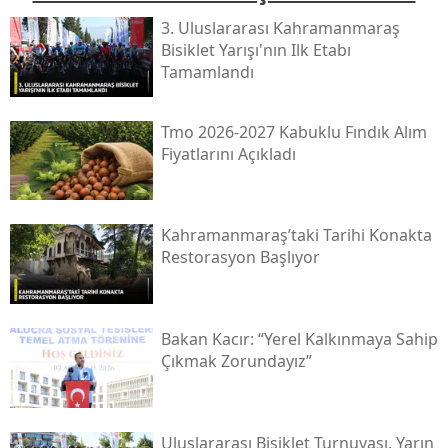
3. Uluslararası Kahramanmaraş
Bisiklet Yarışı'nın Ilk Etabı
Tamamlandı
Tmo 2026-2027 Kabuklu Fındık Alım
Fiyatlarını Açıkladı
Kahramanmaraş’taki Tarihi Konakta
Restorasyon Başlıyor
Bakan Kacır: “yerel Kalkınmaya Sahip
Çıkmak Zorundayız”
Uluslararası Bisiklet Turnuvası, Yarın