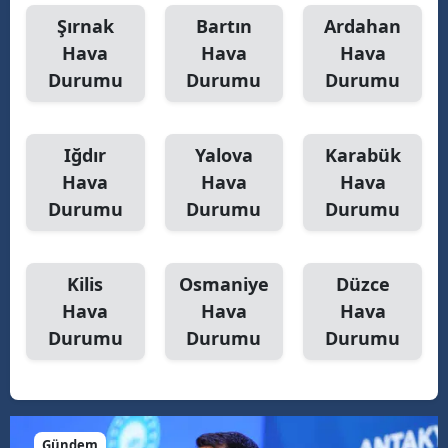
Şırnak
Bartın
Ardahan
Hava
Hava
Hava
Durumu
Durumu
Durumu
Iğdır
Yalova
Karabük
Hava
Hava
Hava
Durumu
Durumu
Durumu
Kilis
Osmaniye
Düzce
Hava
Hava
Hava
Durumu
Durumu
Durumu
Gündem