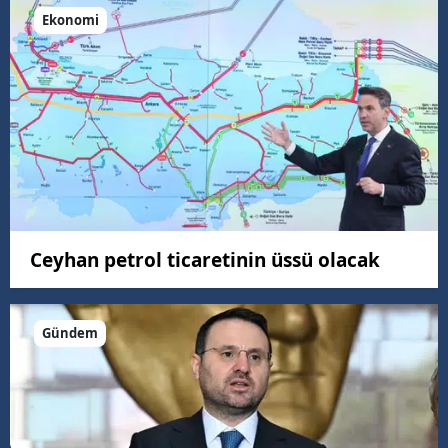
Ekonomi
Ceyhan petrol ticaretinin üssü olacak
Gündem