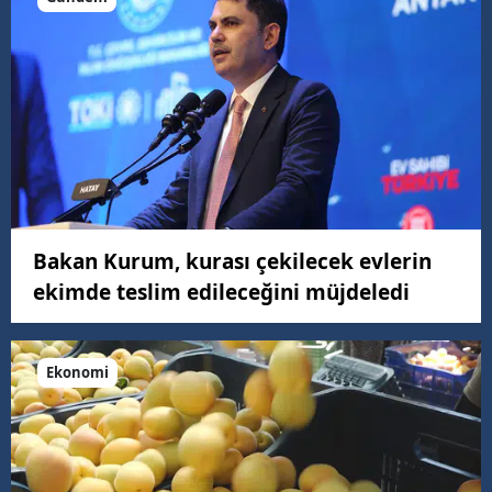
Bakan Kurum, kurası çekilecek evlerin
ekimde teslim edileceğini müjdeledi
Ekonomi