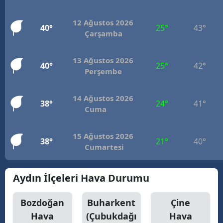
12 Ağustos 2026
40°
25°
43°
Çarşamba
13 Ağustos 2026
40°
25°
42°
Perşembe
14 Ağustos 2026
38°
24°
41°
Cuma
15 Ağustos 2026
38°
21°
40°
Cumartesi
Aydın İlçeleri Hava Durumu
Bozdoğan
Buharkent
Çine
Hava
(Çubukdağı
Hava