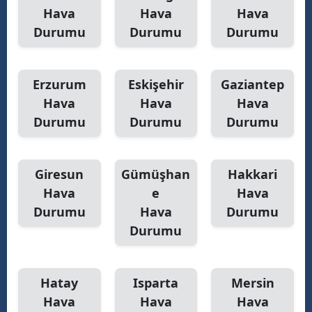
Hava
Hava
Hava
Durumu
Durumu
Durumu
Erzurum
Eskişehir
Gaziantep
Hava
Hava
Hava
Durumu
Durumu
Durumu
Giresun
Gümüşhan
Hakkari
Hava
e
Hava
Durumu
Hava
Durumu
Durumu
Hatay
Isparta
Mersin
Hava
Hava
Hava