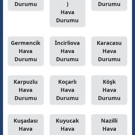
Durumu
)
Durumu
Hava
Durumu
Germencik
İncirliova
Karacasu
Hava
Hava
Hava
Durumu
Durumu
Durumu
Karpuzlu
Koçarlı
Köşk
Hava
Hava
Hava
Durumu
Durumu
Durumu
Kuşadası
Kuyucak
Nazilli
Hava
Hava
Hava