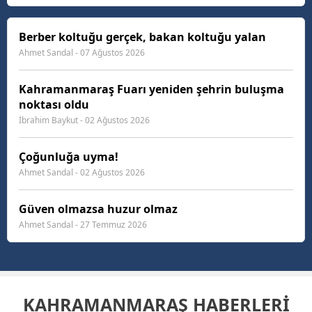
finansmana ulaşmakta zorlanıyor. Vatandaş ev
almak, araba a...
Berber koltuğu gerçek, bakan koltuğu yalan
Ahmet Sandal - 07 Ağustos 2026
Kahramanmaraş Fuarı yeniden şehrin buluşma
noktası oldu
İbrahim Baykut - 02 Ağustos 2026
Çoğunluğa uyma!
Ahmet Sandal - 02 Ağustos 2026
Güven olmazsa huzur olmaz
Ahmet Sandal - 27 Temmuz 2026
KAHRAMANMARAŞ HABERLERİ