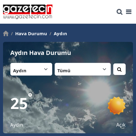
/
Hava Durumu
/
Aydın
Aydın Hava Durumu
İl:
İlçe:
°
25
Aydın
Açık