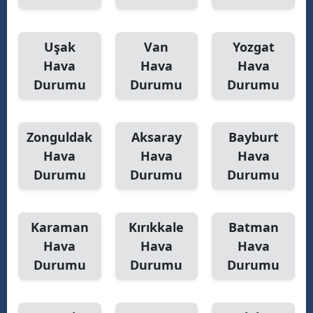
Uşak
Van
Yozgat
Hava
Hava
Hava
Durumu
Durumu
Durumu
Zonguldak
Aksaray
Bayburt
Hava
Hava
Hava
Durumu
Durumu
Durumu
Karaman
Kırıkkale
Batman
Hava
Hava
Hava
Durumu
Durumu
Durumu