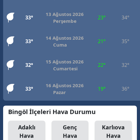
13 Ağustos 2026
33°
23°
34°
Perşembe
14 Ağustos 2026
33°
21°
35°
Cuma
15 Ağustos 2026
32°
22°
32°
Cumartesi
16 Ağustos 2026
33°
19°
36°
Pazar
Bingöl İlçeleri Hava Durumu
Adaklı
Genç
Karlıova
Hava
Hava
Hava