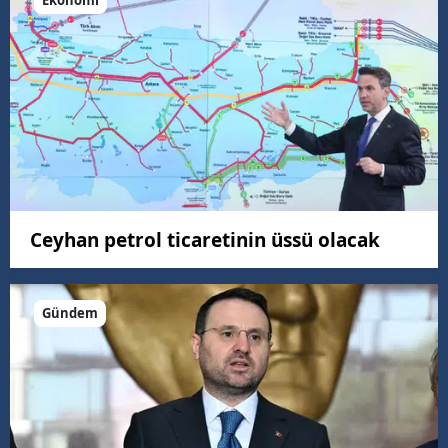
Ceyhan petrol ticaretinin üssü olacak
Gündem