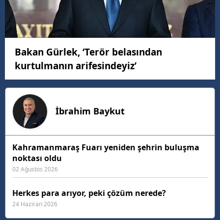
Bakan Gürlek, ‘Terör belasından
kurtulmanın arifesindeyiz’
İbrahim
Baykut
Kahramanmaraş Fuarı yeniden şehrin buluşma
noktası oldu
02 Ağustos 2026
Herkes para arıyor, peki çözüm nerede?
24 Haziran 2026