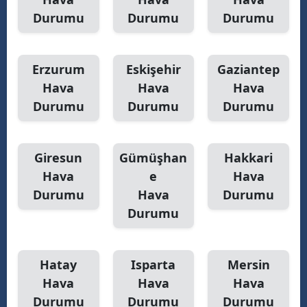
Durumu
Durumu
Durumu
Erzurum
Eskişehir
Gaziantep
Hava
Hava
Hava
Durumu
Durumu
Durumu
Giresun
Gümüşhan
Hakkari
Hava
e
Hava
Durumu
Hava
Durumu
Durumu
Hatay
Isparta
Mersin
Hava
Hava
Hava
Durumu
Durumu
Durumu