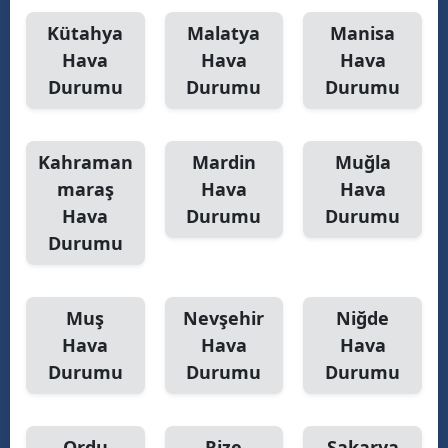
Kütahya
Malatya
Manisa
Hava
Hava
Hava
Durumu
Durumu
Durumu
Kahraman
Mardin
Muğla
maraş
Hava
Hava
Hava
Durumu
Durumu
Durumu
Muş
Nevşehir
Niğde
Hava
Hava
Hava
Durumu
Durumu
Durumu
Ordu
Rize
Sakarya