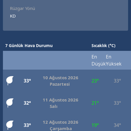
Rüzgar Yönü
KD
7 Günlük Hava Durumu
Sıcaklık (°C)
En
En
Düşük
Yüksek
10 Ağustos 2026
33°
23°
33°
Pazartesi
11 Ağustos 2026
32°
21°
33°
Salı
12 Ağustos 2026
33°
19°
34°
Çarşamba