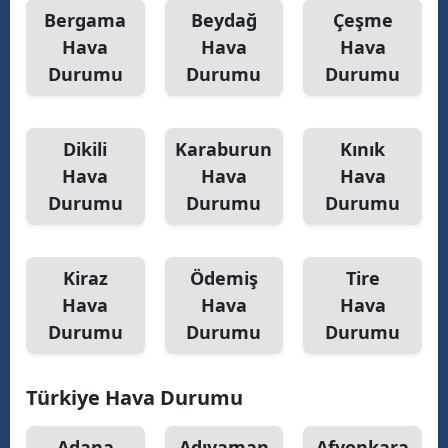
Bergama
Beydağ
Çeşme
Hava
Hava
Hava
Durumu
Durumu
Durumu
Dikili
Karaburun
Kınık
Hava
Hava
Hava
Durumu
Durumu
Durumu
Kiraz
Ödemiş
Tire
Hava
Hava
Hava
Durumu
Durumu
Durumu
Türkiye Hava Durumu
Adana
Adıyaman
Afyonkara