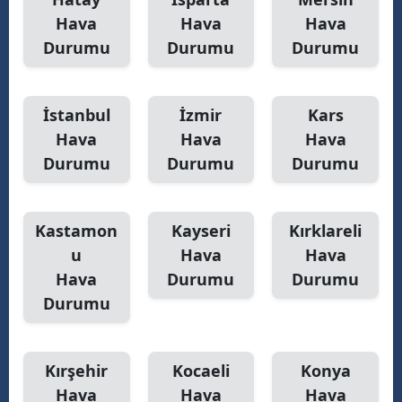
Hava
Hava
Hava
Durumu
Durumu
Durumu
İstanbul
İzmir
Kars
Hava
Hava
Hava
Durumu
Durumu
Durumu
Kastamon
Kayseri
Kırklareli
u
Hava
Hava
Hava
Durumu
Durumu
Durumu
Kırşehir
Kocaeli
Konya
Hava
Hava
Hava