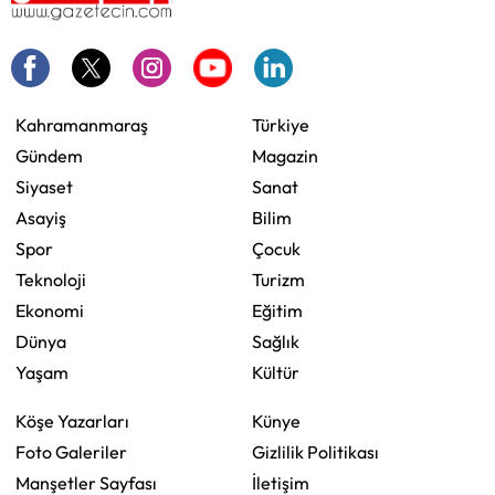
Kahramanmaraş
Türkiye
Gündem
Magazin
Siyaset
Sanat
Asayiş
Bilim
Spor
Çocuk
Teknoloji
Turizm
Ekonomi
Eğitim
Dünya
Sağlık
Yaşam
Kültür
Köşe Yazarları
Künye
Foto Galeriler
Gizlilik Politikası
Manşetler Sayfası
İletişim