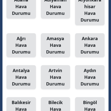
Hava
Hava
hisar
Durumu
Durumu
Hava
Durumu
Ağrı
Amasya
Ankara
Hava
Hava
Hava
Durumu
Durumu
Durumu
Antalya
Artvin
Aydın
Hava
Hava
Hava
Durumu
Durumu
Durumu
Balıkesir
Bilecik
Bingöl
Hava
Hava
Hava