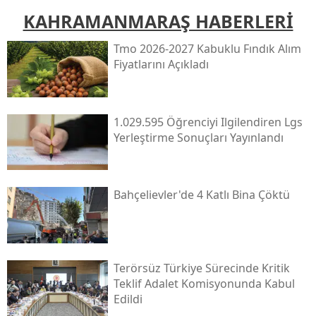
KAHRAMANMARAŞ HABERLERİ
Tmo 2026-2027 Kabuklu Fındık Alım
Fiyatlarını Açıkladı
1.029.595 Öğrenciyi Ilgilendiren Lgs
Yerleştirme Sonuçları Yayınlandı
Bahçelievler'de 4 Katlı Bina Çöktü
Terörsüz Türkiye Sürecinde Kritik
Teklif Adalet Komisyonunda Kabul
Edildi