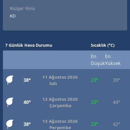
Rüzgar Yönü
KD
7 Günlük Hava Durumu
Sıcaklık (°C)
En
En
Düşük
Yüksek
11 Ağustos 2026
38°
23°
39°
Salı
12 Ağustos 2026
40°
23°
44°
Çarşamba
13 Ağustos 2026
38°
23°
42°
Perşembe