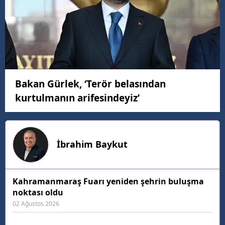
Bakan Gürlek, ‘Terör belasından
kurtulmanın arifesindeyiz’
İbrahim
Baykut
Kahramanmaraş Fuarı yeniden şehrin buluşma
noktası oldu
02 Ağustos 2026