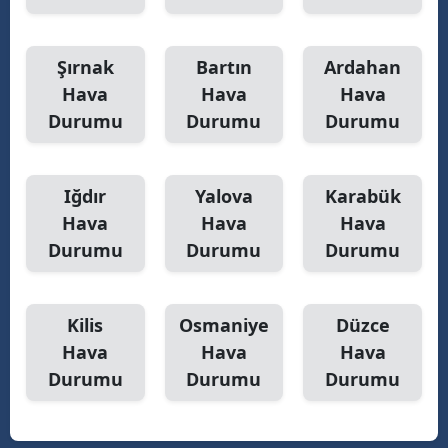
Şırnak
Bartın
Ardahan
Hava
Hava
Hava
Durumu
Durumu
Durumu
Iğdır
Yalova
Karabük
Hava
Hava
Hava
Durumu
Durumu
Durumu
Kilis
Osmaniye
Düzce
Hava
Hava
Hava
Durumu
Durumu
Durumu