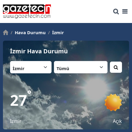
/
Hava Durumu
/
İzmir
İzmir Hava Durumu
İl:
İlçe:
°
27
İzmir
Açık