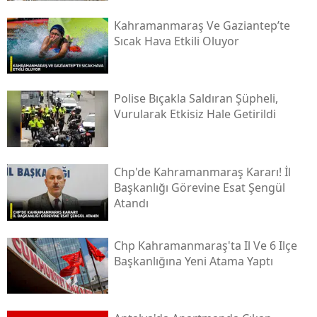
Kahramanmaraş Ve Gaziantep’te
Sıcak Hava Etkili Oluyor
Polise Bıçakla Saldıran Şüpheli,
Vurularak Etkisiz Hale Getirildi
Chp'de Kahramanmaraş Kararı! İl
Başkanlığı Görevine Esat Şengül
Atandı
Chp Kahramanmaraş'ta Il Ve 6 Ilçe
Başkanlığına Yeni Atama Yaptı