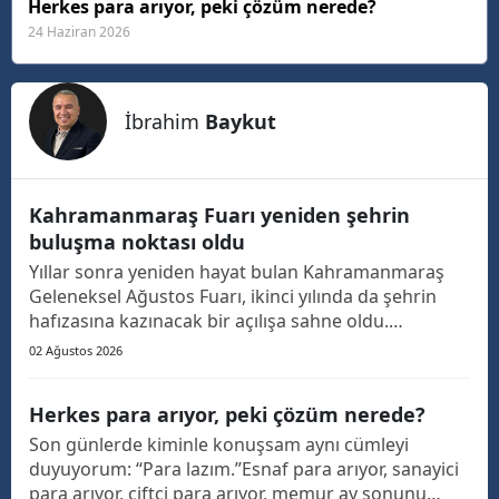
Herkes para arıyor, peki çözüm nerede?
24 Haziran 2026
İbrahim
Baykut
Kahramanmaraş Fuarı yeniden şehrin
buluşma noktası oldu
Yıllar sonra yeniden hayat bulan Kahramanmaraş
Geleneksel Ağustos Fuarı, ikinci yılında da şehrin
hafızasına kazınacak bir açılışa sahne oldu.
Geçtiğimiz yıl, yaklaşık 20 yıllık aranın ardından
02 Ağustos 2026
yeniden düzenlenen fuar, bu yıl Eypio konseriyle
kapılarını açarken adeta Kahramanmaraş'ın ortak
Herkes para arıyor, peki çözüm nerede?
buluşma a...
Son günlerde kiminle konuşsam aynı cümleyi
duyuyorum: “Para lazım.”Esnaf para arıyor, sanayici
para arıyor, çiftçi para arıyor, memur ay sonunu