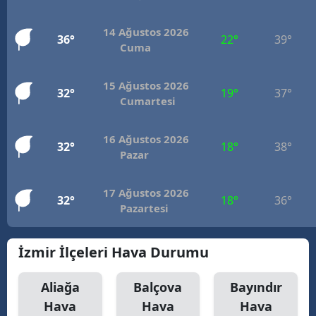
14 Ağustos 2026
36°
22°
39°
Cuma
15 Ağustos 2026
32°
19°
37°
Cumartesi
16 Ağustos 2026
32°
18°
38°
Pazar
17 Ağustos 2026
32°
18°
36°
Pazartesi
İzmir İlçeleri Hava Durumu
Aliağa
Balçova
Bayındır
Hava
Hava
Hava