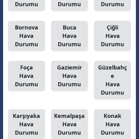
Durumu
Durumu
Durumu
Bornova
Buca
Çiğli
Hava
Hava
Hava
Durumu
Durumu
Durumu
Foça
Gaziemir
Güzelbahç
Hava
Hava
e
Durumu
Durumu
Hava
Durumu
Karşıyaka
Kemalpaşa
Konak
Hava
Hava
Hava
Durumu
Durumu
Durumu