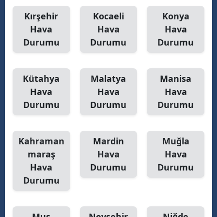
Kırşehir
Kocaeli
Konya
Hava
Hava
Hava
Durumu
Durumu
Durumu
Kütahya
Malatya
Manisa
Hava
Hava
Hava
Durumu
Durumu
Durumu
Kahraman
Mardin
Muğla
maraş
Hava
Hava
Hava
Durumu
Durumu
Durumu
Muş
Nevşehir
Niğde