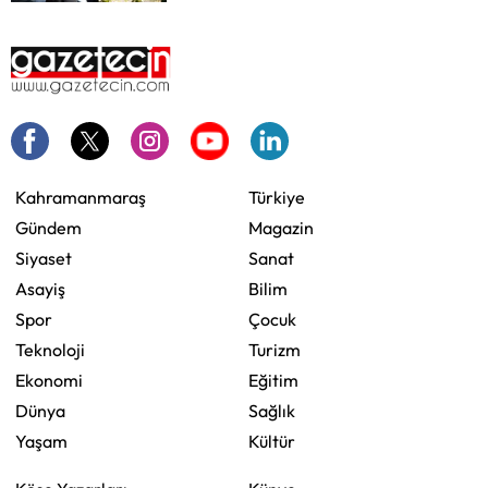
Kahramanmaraş
Türkiye
Gündem
Magazin
Siyaset
Sanat
Asayiş
Bilim
Spor
Çocuk
Teknoloji
Turizm
Ekonomi
Eğitim
Dünya
Sağlık
Yaşam
Kültür