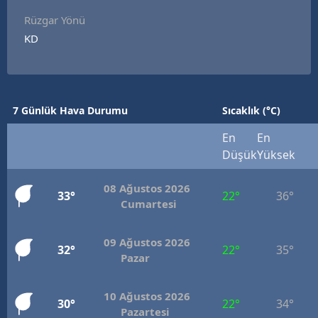
Rüzgar Yönü
KD
7 Günlük Hava Durumu
Sıcaklık (°C)
En
En
Düşük
Yüksek
08 Ağustos 2026
33°
22°
36°
Cumartesi
09 Ağustos 2026
32°
22°
35°
Pazar
10 Ağustos 2026
30°
22°
34°
Pazartesi