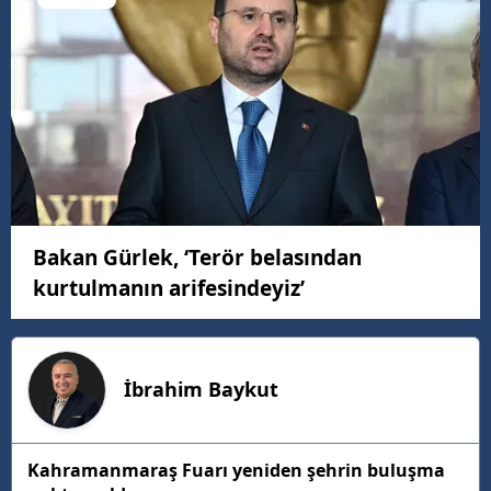
Bakan Gürlek, ‘Terör belasından
kurtulmanın arifesindeyiz’
İbrahim
Baykut
Kahramanmaraş Fuarı yeniden şehrin buluşma