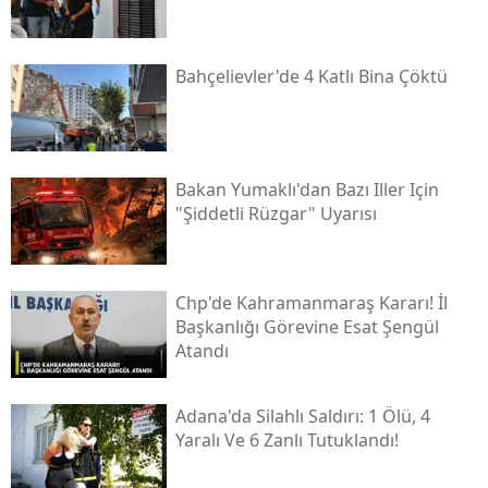
Bahçelievler'de 4 Katlı Bina Çöktü
Bakan Yumaklı'dan Bazı Iller Için
"şiddetli Rüzgar" Uyarısı
Chp'de Kahramanmaraş Kararı! İl
Başkanlığı Görevine Esat Şengül
Atandı
Adana'da Silahlı Saldırı: 1 Ölü, 4
Yaralı Ve 6 Zanlı Tutuklandı!