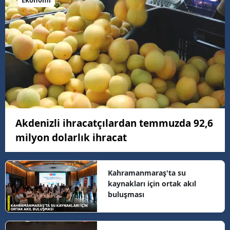
Akdenizli ihracatçılardan temmuzda 92,6
milyon dolarlık ihracat
Kahramanmaraş'ta su
kaynakları için ortak akıl
buluşması