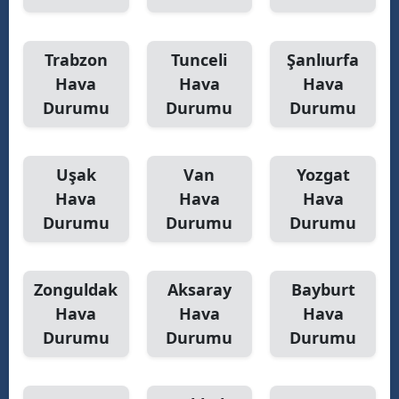
Trabzon
Tunceli
Şanlıurfa
Hava
Hava
Hava
Durumu
Durumu
Durumu
Uşak
Van
Yozgat
Hava
Hava
Hava
Durumu
Durumu
Durumu
Zonguldak
Aksaray
Bayburt
Hava
Hava
Hava
Durumu
Durumu
Durumu