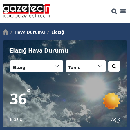
/
Hava Durumu
/
Elazığ
Elazığ Hava Durumu
İl:
İlçe:
°
36
Elazığ
Açık