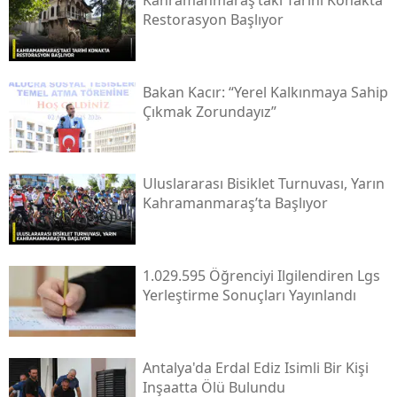
Kahramanmaraş’taki Tarihi Konakta
Restorasyon Başlıyor
Bakan Kacır: “yerel Kalkınmaya Sahip
Çıkmak Zorundayız”
Uluslararası Bisiklet Turnuvası, Yarın
Kahramanmaraş’ta Başlıyor
1.029.595 Öğrenciyi Ilgilendiren Lgs
Yerleştirme Sonuçları Yayınlandı
Antalya'da Erdal Ediz Isimli Bir Kişi
Inşaatta Ölü Bulundu