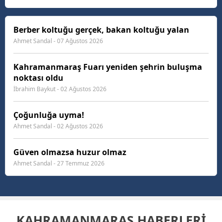
yapıyor. İş insanları yatırım yapmak istiyor ama
finansmana ulaşmakta zorlanıyor. Vatandaş ev
almak, araba a...
Berber koltuğu gerçek, bakan koltuğu yalan
Ahmet Sandal - 07 Ağustos 2026
Kahramanmaraş Fuarı yeniden şehrin buluşma
noktası oldu
İbrahim Baykut - 02 Ağustos 2026
Çoğunluğa uyma!
Ahmet Sandal - 02 Ağustos 2026
Güven olmazsa huzur olmaz
Ahmet Sandal - 27 Temmuz 2026
KAHRAMANMARAŞ HABERLERİ