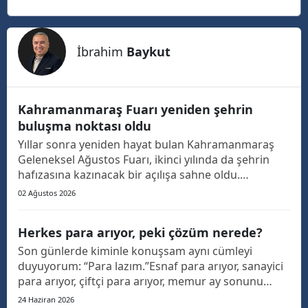
İbrahim
Baykut
Kahramanmaraş Fuarı yeniden şehrin
buluşma noktası oldu
Yıllar sonra yeniden hayat bulan Kahramanmaraş
Geleneksel Ağustos Fuarı, ikinci yılında da şehrin
hafızasına kazınacak bir açılışa sahne oldu.
Geçtiğimiz yıl, yaklaşık 20 yıllık aranın ardından
02 Ağustos 2026
yeniden düzenlenen fuar, bu yıl Eypio konseriyle
kapılarını açarken adeta Kahramanmaraş'ın ortak
Herkes para arıyor, peki çözüm nerede?
buluşma a...
Son günlerde kiminle konuşsam aynı cümleyi
duyuyorum: “Para lazım.”Esnaf para arıyor, sanayici
para arıyor, çiftçi para arıyor, memur ay sonunu
getirmeye çalışıyor, emekli geçinmenin hesabını
24 Haziran 2026