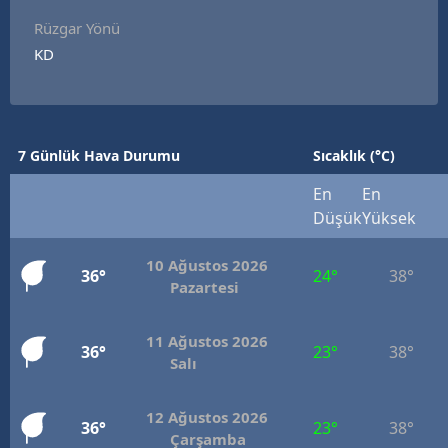
Rüzgar Yönü
KD
7 Günlük Hava Durumu
Sıcaklık (°C)
En
En
Düşük
Yüksek
10 Ağustos 2026
36°
24°
38°
Pazartesi
11 Ağustos 2026
36°
23°
38°
Salı
12 Ağustos 2026
36°
23°
38°
Çarşamba