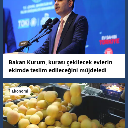
Bakan Kurum, kurası çekilecek evlerin
ekimde teslim edileceğini müjdeledi
Ekonomi