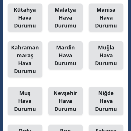
Kütahya
Malatya
Manisa
Hava
Hava
Hava
Durumu
Durumu
Durumu
Kahraman
Mardin
Muğla
maraş
Hava
Hava
Hava
Durumu
Durumu
Durumu
Muş
Nevşehir
Niğde
Hava
Hava
Hava
Durumu
Durumu
Durumu
Ordu
Rize
Sakarya