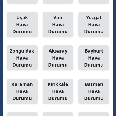
Uşak
Van
Yozgat
Hava
Hava
Hava
Durumu
Durumu
Durumu
Zonguldak
Aksaray
Bayburt
Hava
Hava
Hava
Durumu
Durumu
Durumu
Karaman
Kırıkkale
Batman
Hava
Hava
Hava
Durumu
Durumu
Durumu