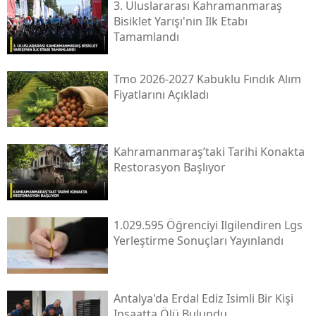
3. Uluslararası Kahramanmaraş
Bisiklet Yarışı'nın Ilk Etabı
Tamamlandı
Tmo 2026-2027 Kabuklu Fındık Alım
Fiyatlarını Açıkladı
Kahramanmaraş’taki Tarihi Konakta
Restorasyon Başlıyor
1.029.595 Öğrenciyi Ilgilendiren Lgs
Yerleştirme Sonuçları Yayınlandı
Antalya'da Erdal Ediz Isimli Bir Kişi
Inşaatta Ölü Bulundu