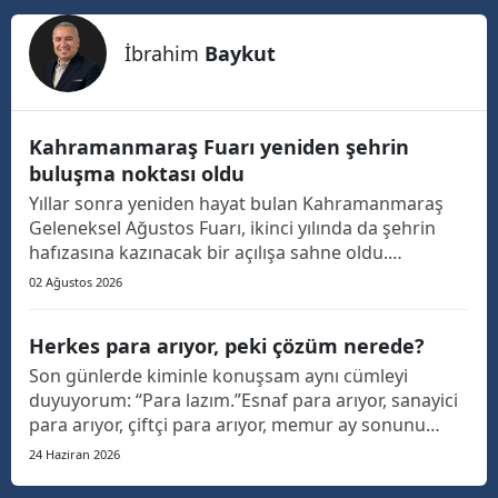
İbrahim
Baykut
Kahramanmaraş Fuarı yeniden şehrin
buluşma noktası oldu
Yıllar sonra yeniden hayat bulan Kahramanmaraş
Geleneksel Ağustos Fuarı, ikinci yılında da şehrin
hafızasına kazınacak bir açılışa sahne oldu.
Geçtiğimiz yıl, yaklaşık 20 yıllık aranın ardından
02 Ağustos 2026
yeniden düzenlenen fuar, bu yıl Eypio konseriyle
kapılarını açarken adeta Kahramanmaraş'ın ortak
Herkes para arıyor, peki çözüm nerede?
buluşma a...
Son günlerde kiminle konuşsam aynı cümleyi
duyuyorum: “Para lazım.”Esnaf para arıyor, sanayici
para arıyor, çiftçi para arıyor, memur ay sonunu
getirmeye çalışıyor, emekli geçinmenin hesabını
24 Haziran 2026
yapıyor. İş insanları yatırım yapmak istiyor ama
finansmana ulaşmakta zorlanıyor. Vatandaş ev