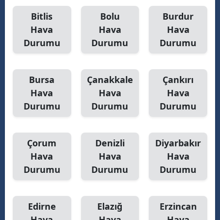
Bitlis
Bolu
Burdur
Hava
Hava
Hava
Durumu
Durumu
Durumu
Bursa
Çanakkale
Çankırı
Hava
Hava
Hava
Durumu
Durumu
Durumu
Çorum
Denizli
Diyarbakır
Hava
Hava
Hava
Durumu
Durumu
Durumu
Edirne
Elazığ
Erzincan
Hava
Hava
Hava