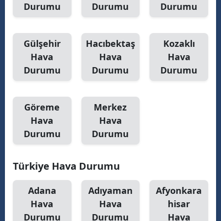
Durumu
Durumu
Durumu
Gülşehir
Hacıbektaş
Kozaklı
Hava
Hava
Hava
Durumu
Durumu
Durumu
Göreme
Merkez
Hava
Hava
Durumu
Durumu
Türkiye Hava Durumu
Adana
Adıyaman
Afyonkara
Hava
Hava
hisar
Durumu
Durumu
Hava