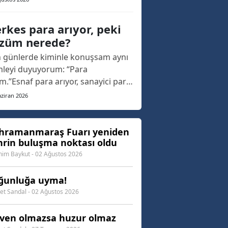
. Geçtiğimiz yıl, yaklaşık 20 yıllık
nın ardından yeniden düzenlenen
rkes para arıyor, peki
r, bu yıl Eypio konseriyle kapılarını
züm nerede?
rken adeta Kahramanmaraş'ın
 günlerde kiminle konuşsam aynı
ak buluşma a...
leyi duyuyorum: “Para
ım.”Esnaf para arıyor, sanayici para
yor, çiftçi para arıyor, memur ay
ziran 2026
unu getirmeye çalışıyor, emekli
inmenin hesabını yapıyor. İş
anları yatırım yapmak istiyor ama
hramanmaraş Fuarı yeniden
hrin buluşma noktası oldu
ansmana ulaşmakta zorlanıyor.
andaş ev almak, araba a...
him Baykut - 02 Ağustos 2026
ğunluğa uyma!
t Sandal - 02 Ağustos 2026
ven olmazsa huzur olmaz