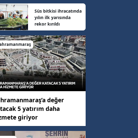
Süs bitkisi ihracatında
yılın ilk yarısında
87 km/h
rekor kırıldı
2 km/h
ahramanmaraş
86 km/h
hramanmaraş’a değer
tacak 5 yatırım daha
zmete giriyor