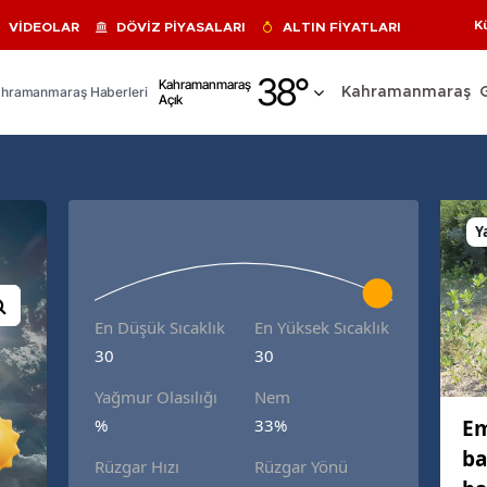
K
VİDEOLAR
DÖVİZ PİYASALARI
ALTIN FİYATLARI
Adana
38
°
Kahramanmaraş
hramanmaraş Haberleri
Kahramanmaraş
Açık
Adıyaman
Afyonkarahisar
Ağrı
Y
Amasya
Ankara
En Düşük Sıcaklık
En Yüksek Sıcaklık
Antalya
30
30
Artvin
Yağmur Olasılığı
Nem
Aydın
Em
%
33%
ba
Balıkesir
Rüzgar Hızı
Rüzgar Yönü