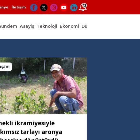
12
ünye
İletişim
Gündem
Asayiş
Teknoloji
Ekonomi
Dünya
Spor
aşam
ekli ikramiyesiyle
kımsız tarlayı aronya