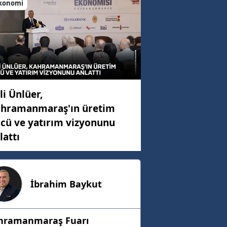
konomi
li Ünlüer,
hramanmaraş'ın üretim
cü ve yatırım vizyonunu
lattı
İbrahim
Baykut
hramanmaraş Fuarı