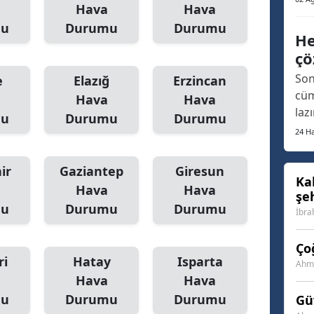
Hava
Hava
oldu
Samsun
mu
Durumu
Durumu
ara
He
fua
Siirt
çö
aça
Son
e
Elazığ
Erzincan
ort
Sinop
cüm
Hava
Hava
Sivas
laz
mu
Durumu
Durumu
arı
24 Ha
Tekirdağ
son
geç
Tokat
ir
Gaziantep
Giresun
ins
Ka
Hava
Hava
şe
fin
Trabzon
mu
Durumu
Durumu
Vat
İbra
Tunceli
Ço
Şanlıurfa
ri
Hatay
Isparta
Ahme
Hava
Hava
Uşak
mu
Durumu
Durumu
Gü
Van