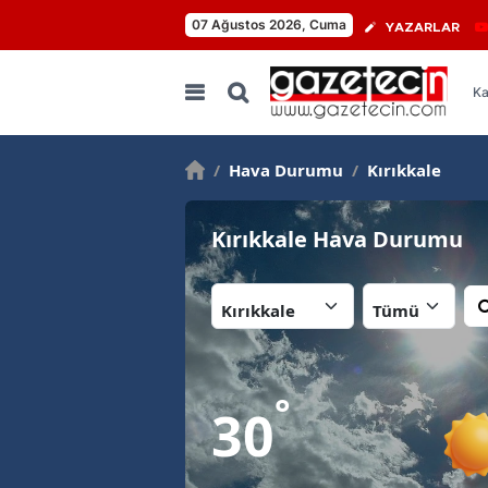
07 Ağustos 2026, Cuma
YAZARLAR
Ka
/
Hava Durumu
/
Kırıkkale
Kırıkkale Hava Durumu
İl:
İlçe:
°
30