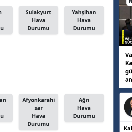
E
Mersin
n
Sulakyurt
Yahşihan
Hava
Hava
İstanbul
mu
Durumu
Durumu
İzmir
Kars
Va
Kastamonu
Ka
Kayseri
gü
an
Kırklareli
Kırşehir
an
Afyonkarahi
Ağrı
Kocaeli
sar
Hava
mu
Hava
Durumu
Konya
Durumu
Ka
Kütahya