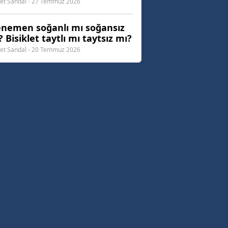
t Sandal - 27 Temmuz 2026
nemen soğanlı mı soğansız
 Bisiklet taytlı mı taytsız mı?
t Sandal - 20 Temmuz 2026