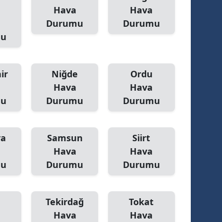
Hava
Hava
Yalova
Durumu
Durumu
mu
Karabük
Kilis
ir
Niğde
Ordu
Osmaniye
Hava
Hava
mu
Durumu
Durumu
Düzce
ya
Samsun
Siirt
Hava
Hava
mu
Durumu
Durumu
Tekirdağ
Tokat
Hava
Hava