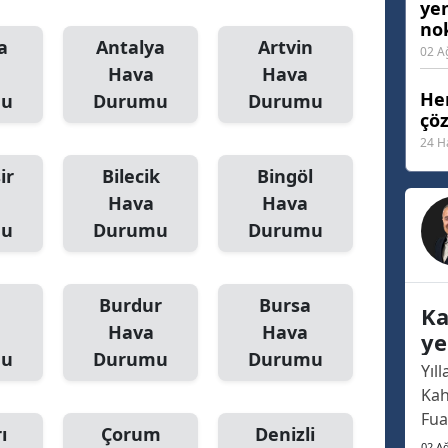
ye
nok
Malatya
a
Antalya
Artvin
02 A
Manisa
Hava
Hava
Her
mu
Durumu
Durumu
Kahramanmaraş
çö
24 H
Mardin
ir
Bilecik
Bingöl
Muğla
Hava
Hava
mu
Durumu
Durumu
Muş
Nevşehir
Burdur
Bursa
Ka
Niğde
Hava
Hava
ye
mu
Durumu
Durumu
Ordu
no
Yıl
Kah
Rize
Fua
ı
Çorum
Denizli
Sakarya
haf
02 A