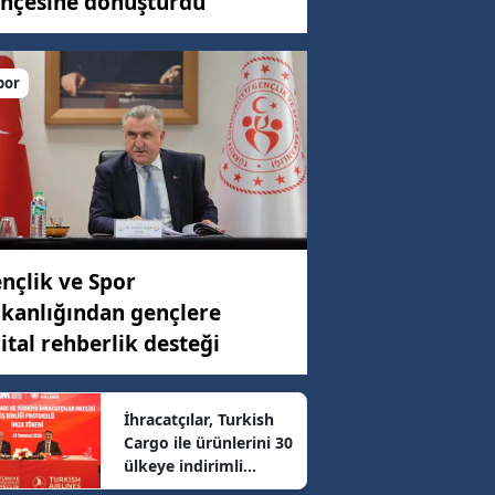
hçesine dönüştürdü
por
C)
ar
98 km/h
nçlik ve Spor
kanlığından gençlere
74 km/h
jital rehberlik desteği
41 km/h
İhracatçılar, Turkish
Cargo ile ürünlerini 30
ülkeye indirimli
67 km/h
ulaştıracak