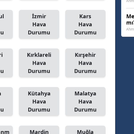
Ahme
Yozgat
ul
İzmir
Kars
Me
mı?
Zonguldak
Hava
Hava
Ahme
mu
Durumu
Durumu
Aksaray
Bayburt
i
Kırklareli
Kırşehir
Karaman
Hava
Hava
mu
Durumu
Durumu
Kırıkkale
Batman
a
Kütahya
Malatya
Şırnak
Hava
Hava
mu
Durumu
Durumu
Bartın
Ardahan
anm
Mardin
Muğla
Iğdır