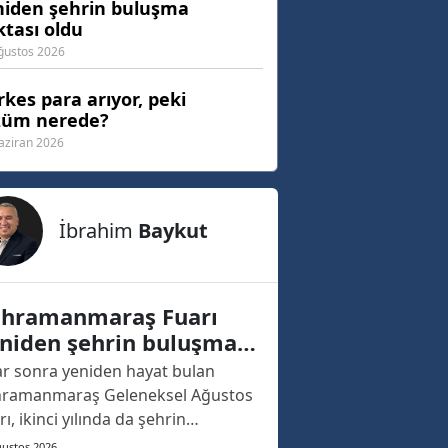
niden şehrin buluşma
tası oldu
ğustos 2026
kes para arıyor, peki
züm nerede?
aziran 2026
İbrahim
Baykut
hramanmaraş Fuarı
niden şehrin buluşma
ktası oldu
lar sonra yeniden hayat bulan
ramanmaraş Geleneksel Ağustos
rı, ikinci yılında da şehrin
ızasına kazınacak bir açılışa sahne
ğustos 2026