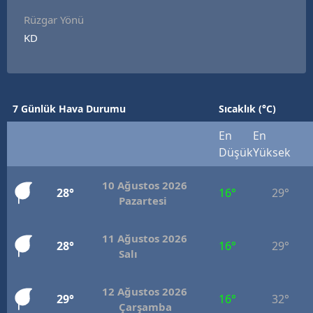
Rüzgar Yönü
KD
7 Günlük Hava Durumu
Sıcaklık (°C)
En
En
Düşük
Yüksek
10 Ağustos 2026
28°
16°
29°
Pazartesi
11 Ağustos 2026
28°
16°
29°
Salı
12 Ağustos 2026
29°
16°
32°
Çarşamba