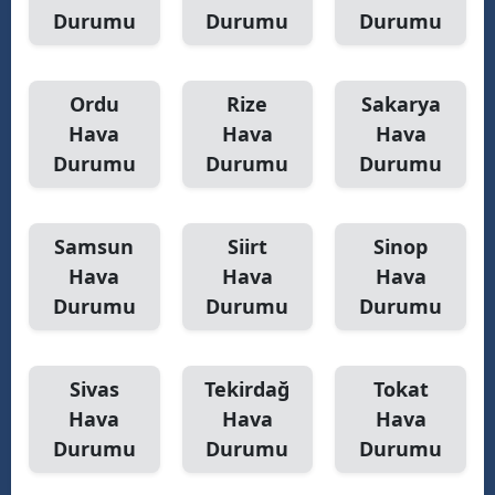
Durumu
Durumu
Durumu
Ordu
Rize
Sakarya
Hava
Hava
Hava
Durumu
Durumu
Durumu
Samsun
Siirt
Sinop
Hava
Hava
Hava
Durumu
Durumu
Durumu
Sivas
Tekirdağ
Tokat
Hava
Hava
Hava
Durumu
Durumu
Durumu