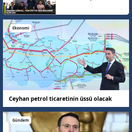
Ekonomi
Ceyhan petrol ticaretinin üssü olacak
Gündem