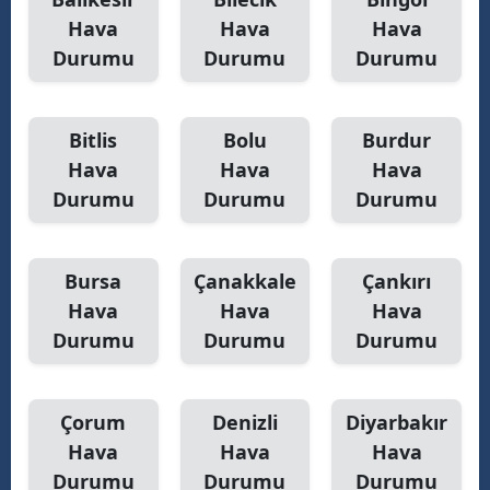
Hava
Hava
Hava
Durumu
Durumu
Durumu
Bitlis
Bolu
Burdur
Hava
Hava
Hava
Durumu
Durumu
Durumu
Bursa
Çanakkale
Çankırı
Hava
Hava
Hava
Durumu
Durumu
Durumu
Çorum
Denizli
Diyarbakır
Hava
Hava
Hava
Durumu
Durumu
Durumu