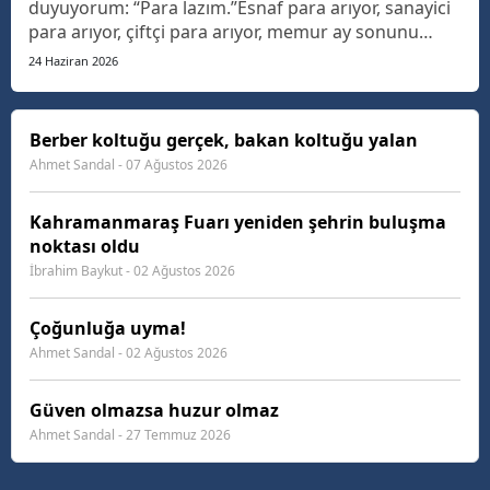
duyuyorum: “Para lazım.”Esnaf para arıyor, sanayici
para arıyor, çiftçi para arıyor, memur ay sonunu
getirmeye çalışıyor, emekli geçinmenin hesabını
24 Haziran 2026
yapıyor. İş insanları yatırım yapmak istiyor ama
finansmana ulaşmakta zorlanıyor. Vatandaş ev
almak, araba a...
Berber koltuğu gerçek, bakan koltuğu yalan
Ahmet Sandal - 07 Ağustos 2026
Kahramanmaraş Fuarı yeniden şehrin buluşma
noktası oldu
İbrahim Baykut - 02 Ağustos 2026
Çoğunluğa uyma!
Ahmet Sandal - 02 Ağustos 2026
Güven olmazsa huzur olmaz
Ahmet Sandal - 27 Temmuz 2026