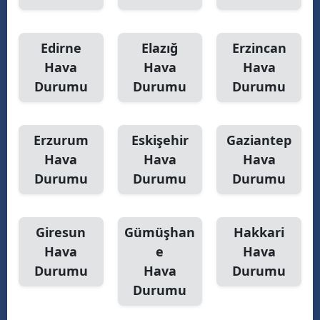
Edirne
Elazığ
Erzincan
Hava
Hava
Hava
Durumu
Durumu
Durumu
Erzurum
Eskişehir
Gaziantep
Hava
Hava
Hava
Durumu
Durumu
Durumu
Giresun
Gümüşhan
Hakkari
Hava
e
Hava
Durumu
Hava
Durumu
Durumu