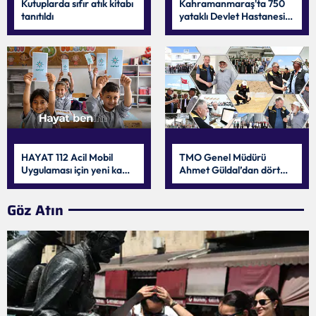
Kutuplarda sıfır atık kitabı
Kahramanmaraş'ta 750
tanıtıldı
yataklı Devlet Hastanesi
için geri sayım başladı
HAYAT 112 Acil Mobil
TMO Genel Müdürü
Uygulaması için yeni kamu
Ahmet Güldal’dan dört
spotu yayında
ilde hububat alım mesaisi
Göz Atın