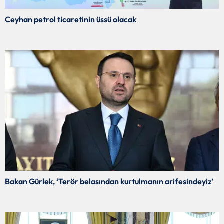
Ceyhan petrol ticaretinin üssü olacak
Bakan Gürlek, ‘Terör belasından kurtulmanın arifesindeyiz’