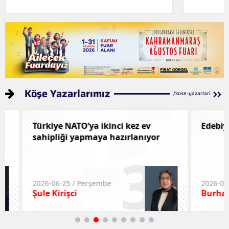
Köşe Yazarlarımız
/kose-yazarlari
Türkiye NATO’ya ikinci kez ev
Edebiyatın
sahipliği yapmaya hazırlanıyor
3
2026-06-25 / Perşembe
2026-06-22 /
Şule Kirişci
Burhan Ge