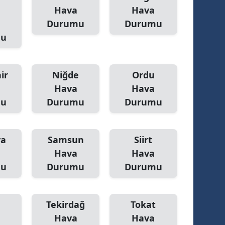
Hava
Hava
Yalova
Durumu
Durumu
mu
Karabük
Kilis
ir
Niğde
Ordu
Osmaniye
Hava
Hava
mu
Durumu
Durumu
Düzce
ya
Samsun
Siirt
Hava
Hava
mu
Durumu
Durumu
Tekirdağ
Tokat
Hava
Hava