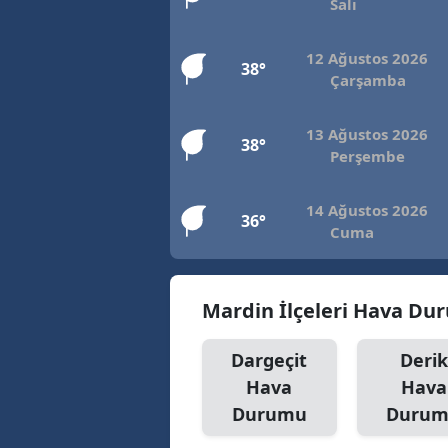
Salı
12 Ağustos 2026
38°
Çarşamba
13 Ağustos 2026
38°
Perşembe
14 Ağustos 2026
36°
Cuma
Mardin İlçeleri Hava D
Dargeçit
Derik
Hava
Hava
Durumu
Duru