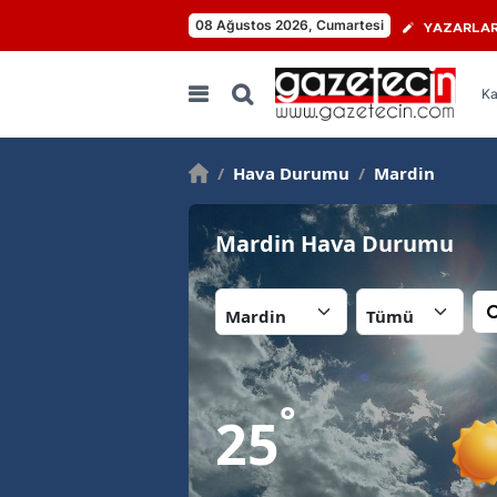
08 Ağustos 2026, Cumartesi
YAZARLA
Ka
/
Hava Durumu
/
Mardin
Mardin Hava Durumu
İl:
İlçe:
°
25