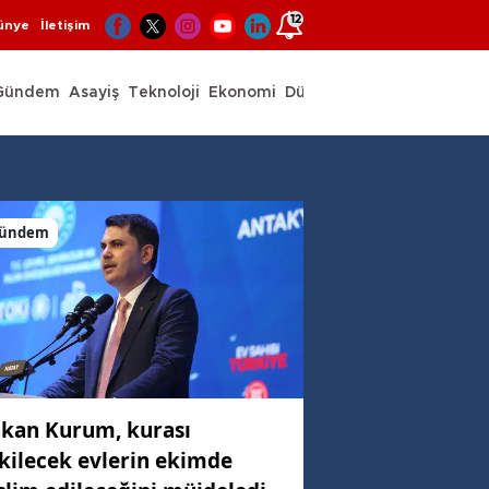
12
ünye
İletişim
Gündem
Asayiş
Teknoloji
Ekonomi
Dünya
Spor
ündem
kan Kurum, kurası
kilecek evlerin ekimde