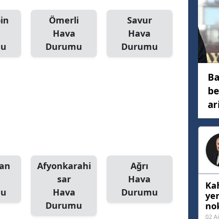
Mersin
in
Ömerli
Savur
Hava
Hava
İstanbul
mu
Durumu
Durumu
İzmir
Kars
Ba
be
Kastamonu
ar
Kayseri
Kırklareli
Kırşehir
an
Afyonkarahi
Ağrı
Kocaeli
sar
Hava
Ka
mu
Hava
Durumu
Konya
ye
Durumu
nok
Kütahya
02 A