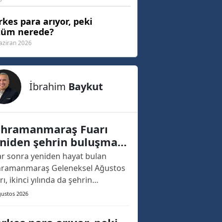
kes para arıyor, peki
züm nerede?
aziran 2026
İbrahim
Baykut
hramanmaraş Fuarı
niden şehrin buluşma
ktası oldu
lar sonra yeniden hayat bulan
ramanmaraş Geleneksel Ağustos
rı, ikinci yılında da şehrin
ızasına kazınacak bir açılışa sahne
ğustos 2026
. Geçtiğimiz yıl, yaklaşık 20 yıllık
nın ardından yeniden düzenlenen