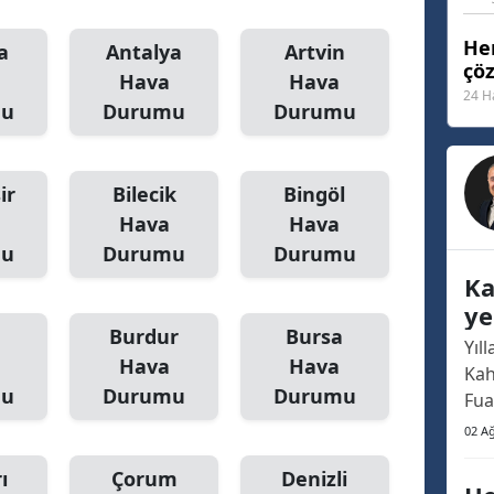
Malatya
Her
a
Antalya
Artvin
çö
Manisa
Hava
Hava
24 H
mu
Durumu
Durumu
Kahramanmaraş
Mardin
ir
Bilecik
Bingöl
Muğla
Hava
Hava
mu
Durumu
Durumu
Muş
Ka
Nevşehir
ye
Burdur
Bursa
no
Yıl
Niğde
Hava
Hava
Kah
mu
Durumu
Durumu
Ordu
Fua
haf
02 A
Rize
oldu
ı
Çorum
Denizli
ara
Sakarya