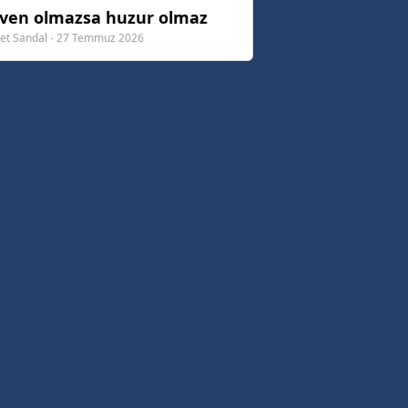
ven olmazsa huzur olmaz
t Sandal - 27 Temmuz 2026