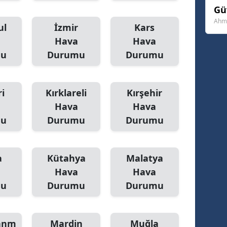
Gü
Yozgat
Ahme
ul
İzmir
Kars
Zonguldak
Hava
Hava
mu
Durumu
Durumu
Aksaray
Bayburt
i
Kırklareli
Kırşehir
Karaman
Hava
Hava
mu
Durumu
Durumu
Kırıkkale
Batman
a
Kütahya
Malatya
Şırnak
Hava
Hava
mu
Durumu
Durumu
Bartın
Ardahan
anm
Mardin
Muğla
Iğdır