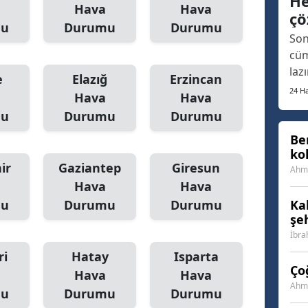
He
fua
Hava
Hava
çö
Samsun
aça
mu
Durumu
Durumu
Son
ort
Siirt
cüm
laz
e
Elazığ
Erzincan
Sinop
arı
24 Ha
Hava
Hava
son
Sivas
mu
Durumu
Durumu
geç
Tekirdağ
ins
Be
ko
fin
Tokat
ir
Gaziantep
Giresun
Vat
Ahme
Hava
Hava
Trabzon
mu
Durumu
Durumu
Ka
şe
Tunceli
İbra
Şanlıurfa
ri
Hatay
Isparta
Ço
Hava
Hava
Uşak
Ahme
mu
Durumu
Durumu
Van