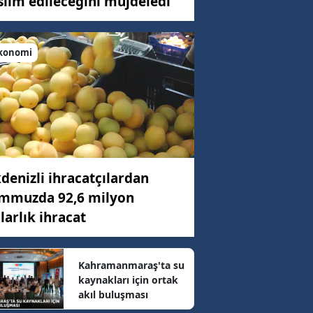
slim edileceğini müjdeledi
konomi
C)
ar
15 km/h
denizli ihracatçılardan
mmuzda 92,6 milyon
79 km/h
larlık ihracat
7 km/h
Kahramanmaraş'ta su
kaynakları için ortak
akıl buluşması
08 km/h