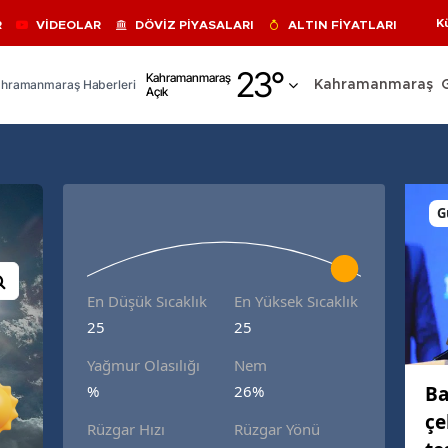
K
R
VİDEOLAR
DÖVİZ PİYASALARI
ALTIN FİYATLARI
Adana
23
°
Kahramanmaraş
hramanmaraş Haberleri
Kahramanmaraş
Açık
Adıyaman
Afyonkarahisar
Ağrı
G
Amasya
Ankara
En Düşük Sıcaklık
En Yüksek Sıcaklık
Antalya
25
25
Artvin
Yağmur Olasılığı
Nem
Aydın
Ba
%
26%
çe
Balıkesir
Rüzgar Hızı
Rüzgar Yönü