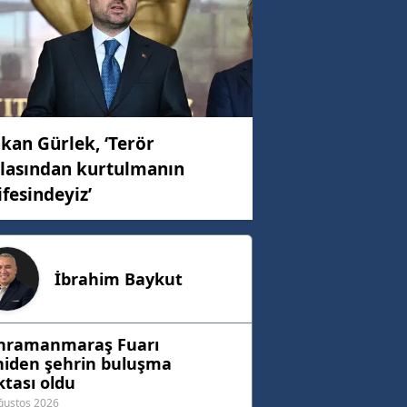
kan Gürlek, ‘Terör
lasından kurtulmanın
ifesindeyiz’
İbrahim
Baykut
hramanmaraş Fuarı
niden şehrin buluşma
tası oldu
ğustos 2026