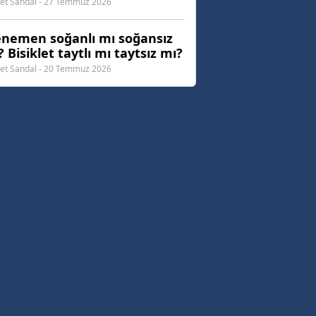
t Sandal - 27 Temmuz 2026
nemen soğanlı mı soğansız
 Bisiklet taytlı mı taytsız mı?
t Sandal - 20 Temmuz 2026