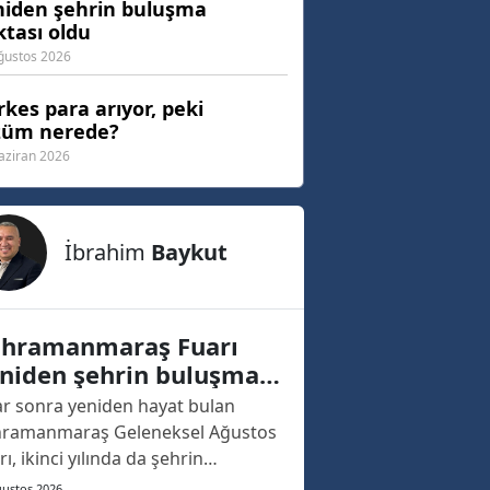
niden şehrin buluşma
tası oldu
ğustos 2026
kes para arıyor, peki
züm nerede?
aziran 2026
İbrahim
Baykut
hramanmaraş Fuarı
niden şehrin buluşma
ktası oldu
lar sonra yeniden hayat bulan
ramanmaraş Geleneksel Ağustos
rı, ikinci yılında da şehrin
ızasına kazınacak bir açılışa sahne
ğustos 2026