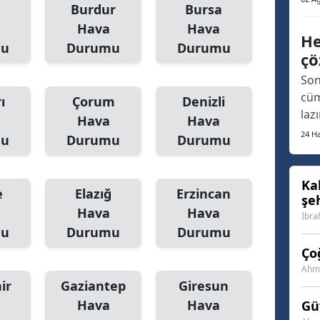
Burdur
Bursa
oldu
Samsun
Hava
Hava
ara
He
mu
Durumu
Durumu
fua
Siirt
çö
aça
Son
ort
Sinop
cüm
ı
Çorum
Denizli
Sivas
laz
Hava
Hava
arı
24 Ha
mu
Durumu
Durumu
Tekirdağ
son
geç
Tokat
ins
Ka
e
Elazığ
Erzincan
şe
fin
Trabzon
Hava
Hava
Vat
İbra
Tunceli
mu
Durumu
Durumu
Ço
Şanlıurfa
Ahme
ir
Gaziantep
Giresun
Uşak
Hava
Hava
Gü
Van