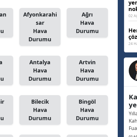
ye
nok
Malatya
an
Afyonkarahi
Ağrı
02 A
Manisa
sar
Hava
Her
mu
Hava
Durumu
Kahramanmaraş
çö
Durumu
24 H
Mardin
Muğla
a
Antalya
Artvin
Hava
Hava
Muş
mu
Durumu
Durumu
Nevşehir
Ka
Niğde
ir
Bilecik
Bingöl
ye
Hava
Hava
Ordu
no
Yıl
mu
Durumu
Durumu
Kah
Rize
Fua
Sakarya
haf
02 A