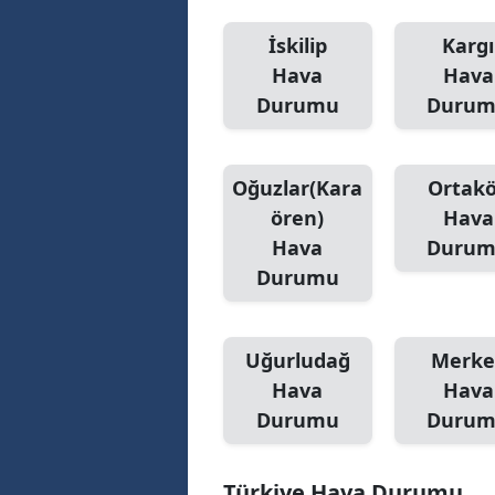
İskilip
Kargı
Hava
Hava
Durumu
Duru
Oğuzlar(Kara
Ortak
ören)
Hava
Hava
Duru
Durumu
Uğurludağ
Merke
Hava
Hava
Durumu
Duru
Türkiye Hava Durumu