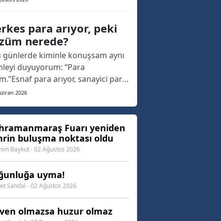
. Geçtiğimiz yıl, yaklaşık 20 yıllık
nın ardından yeniden düzenlenen
rkes para arıyor, peki
r, bu yıl Eypio konseriyle kapılarını
züm nerede?
rken adeta Kahramanmaraş'ın
 günlerde kiminle konuşsam aynı
ak buluşma a...
leyi duyuyorum: “Para
ım.”Esnaf para arıyor, sanayici para
yor, çiftçi para arıyor, memur ay
ziran 2026
unu getirmeye çalışıyor, emekli
inmenin hesabını yapıyor. İş
anları yatırım yapmak istiyor ama
hramanmaraş Fuarı yeniden
hrin buluşma noktası oldu
ansmana ulaşmakta zorlanıyor.
andaş ev almak, araba a...
him Baykut - 02 Ağustos 2026
ğunluğa uyma!
t Sandal - 02 Ağustos 2026
ven olmazsa huzur olmaz