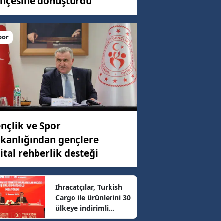
hçesine dönüştürdü
por
C)
ar
14 km/h
nçlik ve Spor
kanlığından gençlere
22 km/h
jital rehberlik desteği
83 km/h
İhracatçılar, Turkish
Cargo ile ürünlerini 30
ülkeye indirimli
87 km/h
ulaştıracak