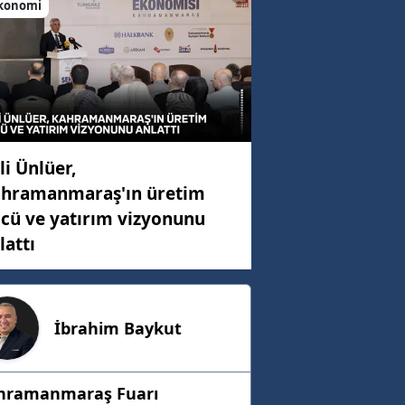
konomi
li Ünlüer,
hramanmaraş'ın üretim
cü ve yatırım vizyonunu
lattı
İbrahim
Baykut
hramanmaraş Fuarı