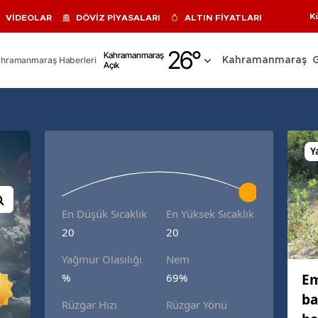
K
VİDEOLAR
DÖVİZ PİYASALARI
ALTIN FİYATLARI
Adana
26
°
Kahramanmaraş
hramanmaraş Haberleri
Kahramanmaraş
Açık
Adıyaman
Afyonkarahisar
Ağrı
Y
Amasya
Ankara
En Düşük Sıcaklık
En Yüksek Sıcaklık
Antalya
20
20
Artvin
Yağmur Olasılığı
Nem
Aydın
Em
%
69%
ba
Balıkesir
Rüzgar Hızı
Rüzgar Yönü