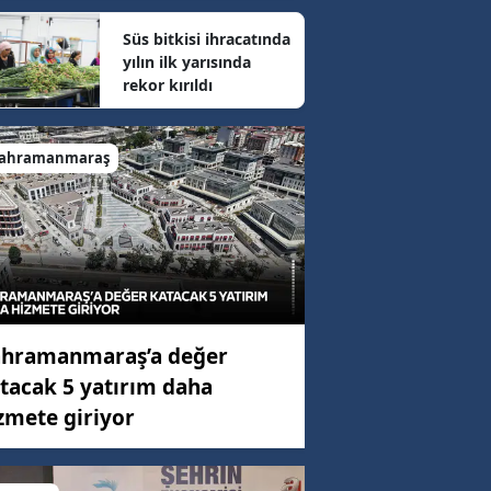
Süs bitkisi ihracatında
yılın ilk yarısında
68 km/h
rekor kırıldı
37 km/h
ahramanmaraş
64 km/h
hramanmaraş’a değer
tacak 5 yatırım daha
zmete giriyor