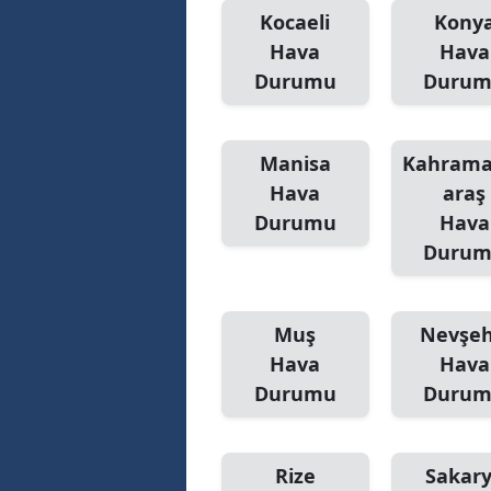
Kocaeli
Kony
Hava
Hava
Durumu
Duru
Manisa
Kahram
Hava
araş
Durumu
Hava
Duru
Muş
Nevşeh
Hava
Hava
Durumu
Duru
Rize
Sakar