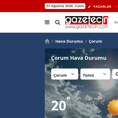
07 Ağustos 2026, Cuma
YAZARLAR
Ka
/
Hava Durumu
/
Çorum
Çorum Hava Durumu
İl:
İlçe:
°
20