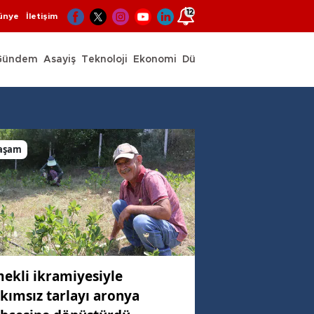
12
ünye
İletişim
Gündem
Asayiş
Teknoloji
Ekonomi
Dünya
Spor
aşam
ekli ikramiyesiyle
kımsız tarlayı aronya