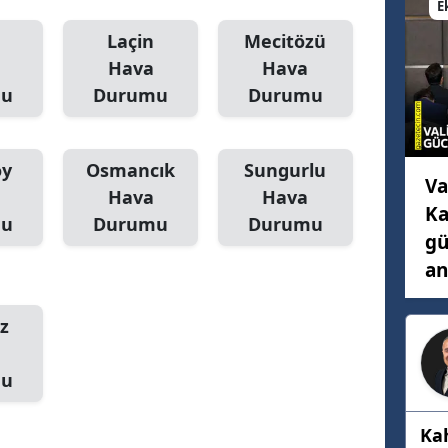
E
Mersin
Laçin
Mecitözü
Hava
Hava
İstanbul
mu
Durumu
Durumu
İzmir
Kars
öy
Osmancık
Sungurlu
Va
Kastamonu
Hava
Hava
Ka
mu
Durumu
Durumu
Kayseri
gü
an
Kırklareli
Kırşehir
z
Kocaeli
mu
Konya
Ka
Kütahya