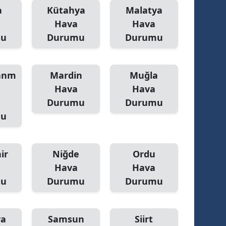
a
Kütahya
Malatya
Yalova
Hava
Hava
mu
Durumu
Durumu
Karabük
Kilis
anm
Mardin
Muğla
Osmaniye
Hava
Hava
Durumu
Durumu
Düzce
mu
ir
Niğde
Ordu
Hava
Hava
mu
Durumu
Durumu
ya
Samsun
Siirt