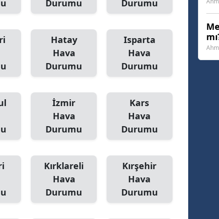
mu
Durumu
Durumu
Ahme
Yozgat
Me
mı?
Zonguldak
ri
Hatay
Isparta
Ahme
Hava
Hava
Aksaray
mu
Durumu
Durumu
Bayburt
Karaman
ul
İzmir
Kars
Hava
Hava
Kırıkkale
mu
Durumu
Durumu
Batman
Şırnak
i
Kırklareli
Kırşehir
Hava
Hava
Bartın
mu
Durumu
Durumu
Ardahan
Iğdır