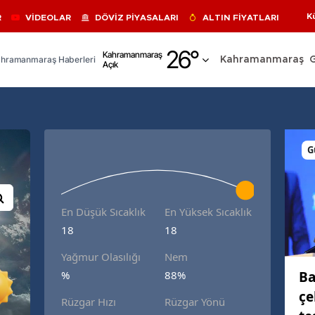
K
R
VİDEOLAR
DÖVİZ PİYASALARI
ALTIN FİYATLARI
Adana
26
°
Kahramanmaraş
hramanmaraş Haberleri
Kahramanmaraş
Açık
Adıyaman
Afyonkarahisar
Ağrı
G
Amasya
Ankara
En Düşük Sıcaklık
En Yüksek Sıcaklık
Antalya
18
18
Artvin
Yağmur Olasılığı
Nem
Aydın
Ba
%
88%
çe
Balıkesir
Rüzgar Hızı
Rüzgar Yönü