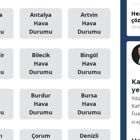
Malatya
Her
a
Antalya
Artvin
çö
Manisa
Hava
Hava
24 H
mu
Durumu
Durumu
Kahramanmaraş
Mardin
ir
Bilecik
Bingöl
Muğla
Hava
Hava
mu
Durumu
Durumu
Muş
Ka
Nevşehir
ye
Burdur
Bursa
no
Yıl
Niğde
Hava
Hava
Kah
mu
Durumu
Durumu
Ordu
Fua
haf
02 A
Rize
oldu
ı
Çorum
Denizli
ara
Sakarya