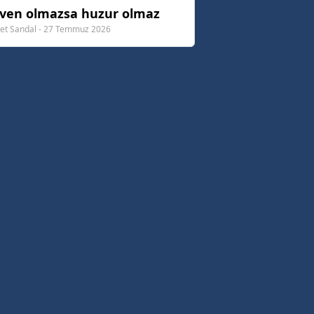
ven olmazsa huzur olmaz
t Sandal - 27 Temmuz 2026