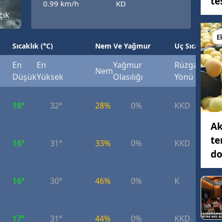
te
0.99 km/h
KD
Bilecik
çık
Bingöl
E
Sıcaklık (°C)
Nem Ve Yağmur
Uç Sıcaklık (°
Bitlis
En
En
Yağmur
Rüzgar
Rüzg
Nem
Bolu
Düşük
Yüksek
Olasılığı
Yönü
Hızı
Burdur
18°
32°
28%
0%
KKD
6.
Bursa
Ak
Çanakkale
te
16°
31°
33%
0%
KKD
8.
do
Çankırı
Çorum
16°
30°
46%
0%
K
7.
Denizli
Diyarbakır
17°
31°
44%
0%
KKD
6.