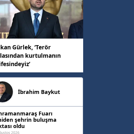
kan Gürlek, ‘Terör
lasından kurtulmanın
ifesindeyiz’
İbrahim
Baykut
hramanmaraş Fuarı
niden şehrin buluşma
tası oldu
ğustos 2026