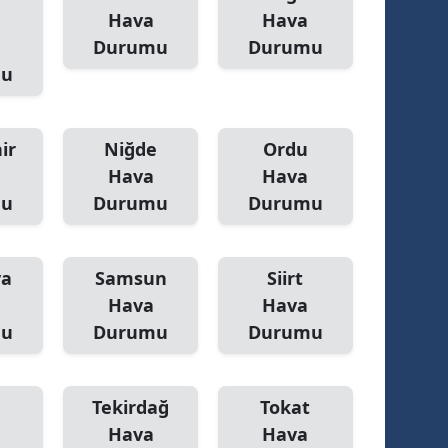
Hava
Hava
Yalova
Durumu
Durumu
mu
Karabük
Kilis
ir
Niğde
Ordu
Osmaniye
Hava
Hava
mu
Durumu
Durumu
Düzce
ya
Samsun
Siirt
Hava
Hava
mu
Durumu
Durumu
Tekirdağ
Tokat
Hava
Hava