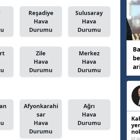
Mersin
r
Reşadiye
Sulusaray
Hava
Hava
İstanbul
mu
Durumu
Durumu
İzmir
Kars
Ba
rt
Zile
Merkez
be
Kastamonu
Hava
Hava
ar
mu
Durumu
Durumu
Kayseri
Kırklareli
Kırşehir
an
Afyonkarahi
Ağrı
Kocaeli
sar
Hava
Ka
mu
Hava
Durumu
Konya
ye
Durumu
nok
Kütahya
02 A