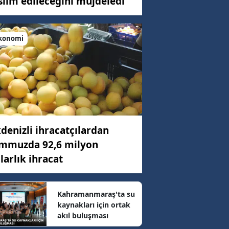
slim edileceğini müjdeledi
konomi
C)
ar
68 km/h
denizli ihracatçılardan
mmuzda 92,6 milyon
5 km/h
larlık ihracat
94 km/h
Kahramanmaraş'ta su
kaynakları için ortak
akıl buluşması
2 km/h