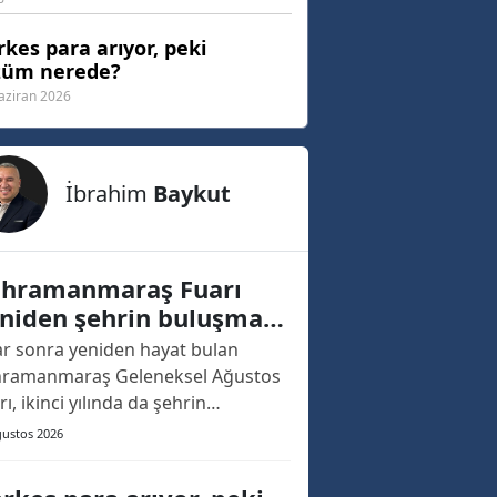
kes para arıyor, peki
züm nerede?
aziran 2026
İbrahim
Baykut
hramanmaraş Fuarı
niden şehrin buluşma
ktası oldu
lar sonra yeniden hayat bulan
ramanmaraş Geleneksel Ağustos
rı, ikinci yılında da şehrin
ızasına kazınacak bir açılışa sahne
ğustos 2026
. Geçtiğimiz yıl, yaklaşık 20 yıllık
nın ardından yeniden düzenlenen