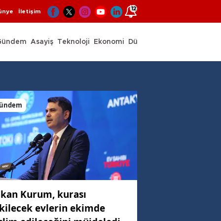
12
ünye
İletişim
Gündem
Asayiş
Teknoloji
Ekonomi
Dünya
Spor
ündem
kan Kurum, kurası
kilecek evlerin ekimde