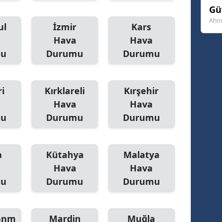
Gü
Yozgat
Ahme
ul
İzmir
Kars
Zonguldak
Hava
Hava
mu
Durumu
Durumu
Aksaray
Bayburt
i
Kırklareli
Kırşehir
Karaman
Hava
Hava
mu
Durumu
Durumu
Kırıkkale
Batman
a
Kütahya
Malatya
Şırnak
Hava
Hava
mu
Durumu
Durumu
Bartın
Ardahan
anm
Mardin
Muğla
Iğdır