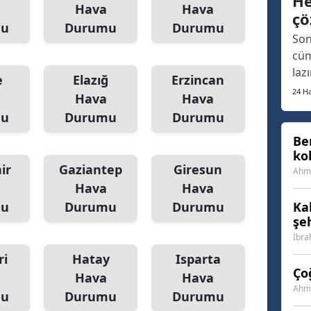
He
fua
Hava
Hava
çö
Samsun
aça
mu
Durumu
Durumu
Son
ort
Siirt
cüm
laz
e
Elazığ
Erzincan
Sinop
arı
24 Ha
Hava
Hava
son
Sivas
mu
Durumu
Durumu
geç
Tekirdağ
ins
Be
ko
fin
Tokat
ir
Gaziantep
Giresun
Vat
Ahme
Hava
Hava
Trabzon
mu
Durumu
Durumu
Ka
şe
Tunceli
İbra
Şanlıurfa
ri
Hatay
Isparta
Ço
Hava
Hava
Uşak
Ahme
mu
Durumu
Durumu
Van