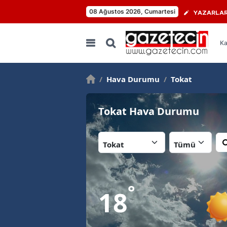
08 Ağustos 2026, Cumartesi
YAZARLA
Ka
/
Hava Durumu
/
Tokat
Tokat Hava Durumu
İl:
İlçe:
°
18