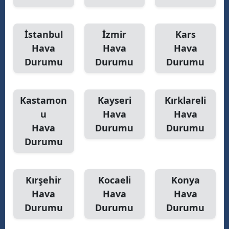
İstanbul
İzmir
Kars
Hava
Hava
Hava
Durumu
Durumu
Durumu
Kastamon
Kayseri
Kırklareli
u
Hava
Hava
Hava
Durumu
Durumu
Durumu
Kırşehir
Kocaeli
Konya
Hava
Hava
Hava
Durumu
Durumu
Durumu