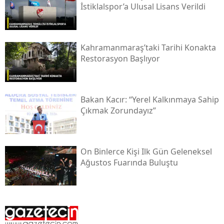
İstiklalspor’a Ulusal Lisans Verildi
Kahramanmaraş’taki Tarihi Konakta
Restorasyon Başlıyor
Bakan Kacır: “yerel Kalkınmaya Sahip
Çıkmak Zorundayız”
On Binlerce Kişi Ilk Gün Geleneksel
Ağustos Fuarında Buluştu