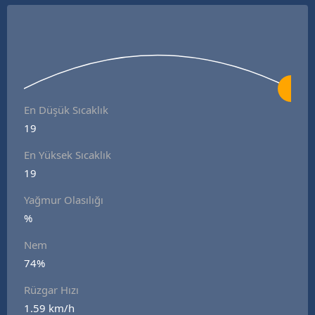
En Düşük Sıcaklık
19
En Yüksek Sıcaklık
19
Yağmur Olasılığı
%
Nem
74%
Rüzgar Hızı
1.59 km/h