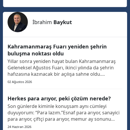
İbrahim
Baykut
Kahramanmaraş Fuarı yeniden şehrin
buluşma noktası oldu
Yıllar sonra yeniden hayat bulan Kahramanmaraş
Geleneksel Ağustos Fuarı, ikinci yılında da şehrin
hafızasına kazınacak bir açılışa sahne oldu.
Geçtiğimiz yıl, yaklaşık 20 yıllık aranın ardından
02 Ağustos 2026
yeniden düzenlenen fuar, bu yıl Eypio konseriyle
kapılarını açarken adeta Kahramanmaraş'ın ortak
Herkes para arıyor, peki çözüm nerede?
buluşma a...
Son günlerde kiminle konuşsam aynı cümleyi
duyuyorum: “Para lazım.”Esnaf para arıyor, sanayici
para arıyor, çiftçi para arıyor, memur ay sonunu
getirmeye çalışıyor, emekli geçinmenin hesabını
24 Haziran 2026