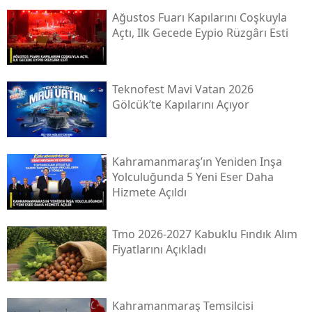
Ağustos Fuarı Kapılarını Coşkuyla
Açtı, Ilk Gecede Eypio Rüzgârı Esti
Teknofest Mavi Vatan 2026
Gölcük’te Kapılarını Açıyor
Kahramanmaraş’ın Yeniden Inşa
Yolculuğunda 5 Yeni Eser Daha
Hizmete Açıldı
Tmo 2026-2027 Kabuklu Fındık Alım
Fiyatlarını Açıkladı
Kahramanmaraş Temsilcisi