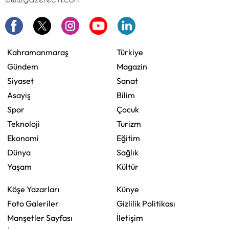
Kahramanmaraş
Türkiye
Gündem
Magazin
Siyaset
Sanat
Asayiş
Bilim
Spor
Çocuk
Teknoloji
Turizm
Ekonomi
Eğitim
Dünya
Sağlık
Yaşam
Kültür
Köşe Yazarları
Künye
Foto Galeriler
Gizlilik Politikası
Manşetler Sayfası
İletişim