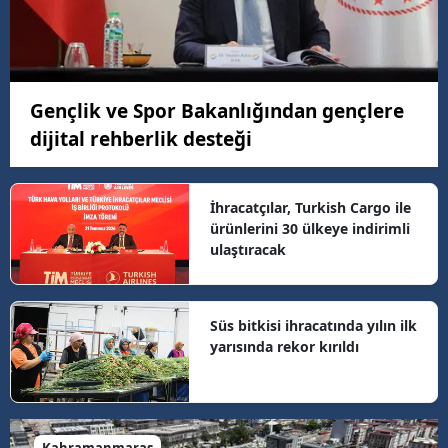
Gençlik ve Spor Bakanlığından gençlere
dijital rehberlik desteği
İhracatçılar, Turkish Cargo ile
ürünlerini 30 ülkeye indirimli
ulaştıracak
Süs bitkisi ihracatında yılın ilk
yarısında rekor kırıldı
Kahramanmaraş