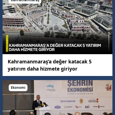
Kahramanmaraş’a değer katacak 5
yatırım daha hizmete giriyor
Ekonomi