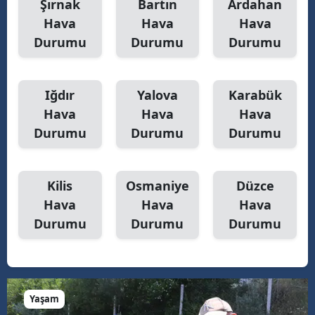
Şırnak
Bartın
Ardahan
Hava
Hava
Hava
Durumu
Durumu
Durumu
Iğdır
Yalova
Karabük
Hava
Hava
Hava
Durumu
Durumu
Durumu
Kilis
Osmaniye
Düzce
Hava
Hava
Hava
Durumu
Durumu
Durumu
Yaşam