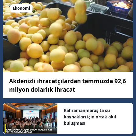
Ekonomi
Akdenizli ihracatçılardan temmuzda 92,6
milyon dolarlık ihracat
Kahramanmaraş'ta su
kaynakları için ortak akıl
buluşması