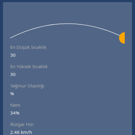
En Düşük Sıcaklık
30
En Yüksek Sıcaklık
30
Yağmur Olasılığı
%
Nem
34%
Rüzgar Hızı
2.46 km/h