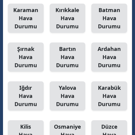
Karaman
Kırıkkale
Batman
Hava
Hava
Hava
Durumu
Durumu
Durumu
Şırnak
Bartın
Ardahan
Hava
Hava
Hava
Durumu
Durumu
Durumu
Iğdır
Yalova
Karabük
Hava
Hava
Hava
Durumu
Durumu
Durumu
Kilis
Osmaniye
Düzce
Hava
Hava
Hava