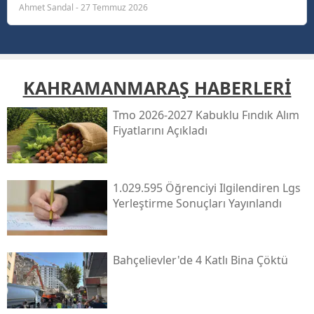
Ahmet Sandal - 27 Temmuz 2026
KAHRAMANMARAŞ HABERLERİ
Tmo 2026-2027 Kabuklu Fındık Alım
Fiyatlarını Açıkladı
1.029.595 Öğrenciyi Ilgilendiren Lgs
Yerleştirme Sonuçları Yayınlandı
Bahçelievler'de 4 Katlı Bina Çöktü