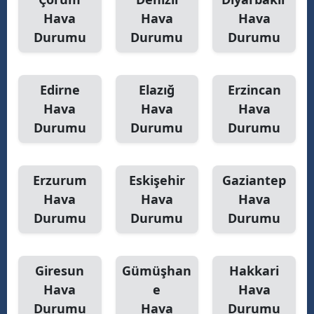
Hava
Hava
Hava
Durumu
Durumu
Durumu
Edirne
Elazığ
Erzincan
Hava
Hava
Hava
Durumu
Durumu
Durumu
Erzurum
Eskişehir
Gaziantep
Hava
Hava
Hava
Durumu
Durumu
Durumu
Giresun
Gümüşhan
Hakkari
Hava
e
Hava
Durumu
Hava
Durumu