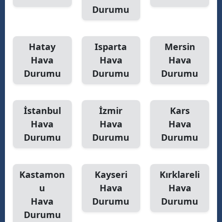
Durumu
Hatay
Isparta
Mersin
Hava
Hava
Hava
Durumu
Durumu
Durumu
İstanbul
İzmir
Kars
Hava
Hava
Hava
Durumu
Durumu
Durumu
Kastamon
Kayseri
Kırklareli
u
Hava
Hava
Hava
Durumu
Durumu
Durumu