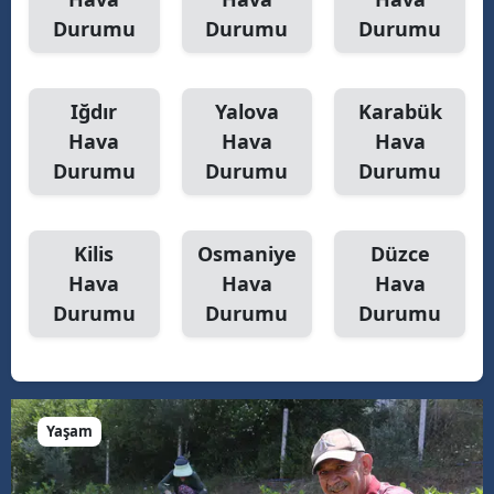
Durumu
Durumu
Durumu
Iğdır
Yalova
Karabük
Hava
Hava
Hava
Durumu
Durumu
Durumu
Kilis
Osmaniye
Düzce
Hava
Hava
Hava
Durumu
Durumu
Durumu
Yaşam