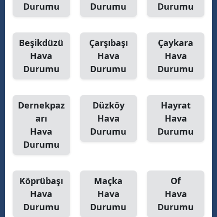
Durumu
Durumu
Durumu
Beşikdüzü
Çarşıbaşı
Çaykara
Hava
Hava
Hava
Durumu
Durumu
Durumu
Dernekpaz
Düzköy
Hayrat
arı
Hava
Hava
Hava
Durumu
Durumu
Durumu
Köprübaşı
Maçka
Of
Hava
Hava
Hava
Durumu
Durumu
Durumu