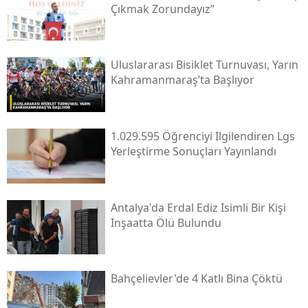
Çıkmak Zorundayız”
Uluslararası Bisiklet Turnuvası, Yarın
Kahramanmaraş’ta Başlıyor
1.029.595 Öğrenciyi Ilgilendiren Lgs
Yerleştirme Sonuçları Yayınlandı
Antalya'da Erdal Ediz Isimli Bir Kişi
Inşaatta Ölü Bulundu
Bahçelievler'de 4 Katlı Bina Çöktü