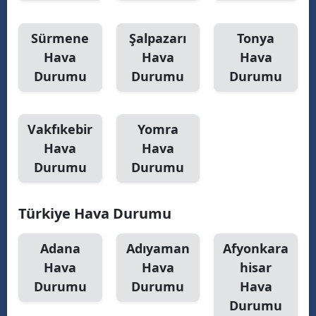
Sürmene
Şalpazarı
Tonya
Hava
Hava
Hava
Durumu
Durumu
Durumu
Vakfıkebir
Yomra
Hava
Hava
Durumu
Durumu
Türkiye Hava Durumu
Adana
Adıyaman
Afyonkara
Hava
Hava
hisar
Durumu
Durumu
Hava
Durumu