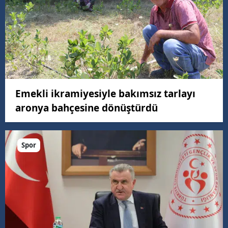
Emekli ikramiyesiyle bakımsız tarlayı
aronya bahçesine dönüştürdü
Spor