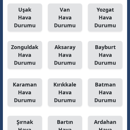
Uşak
Van
Yozgat
Hava
Hava
Hava
Durumu
Durumu
Durumu
Zonguldak
Aksaray
Bayburt
Hava
Hava
Hava
Durumu
Durumu
Durumu
Karaman
Kırıkkale
Batman
Hava
Hava
Hava
Durumu
Durumu
Durumu
Şırnak
Bartın
Ardahan
Hava
Hava
Hava