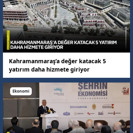
Kahramanmaraş’a değer katacak 5
yatırım daha hizmete giriyor
Ekonomi