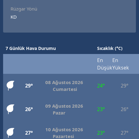
Rüzgar Yönü
KD
7 Günlük Hava Durumu
Sıcaklık (°C)
En
En
Düşük
Yüksek
08 Ağustos 2026
29°
24°
29°
Cumartesi
09 Ağustos 2026
26°
23°
26°
Pazar
10 Ağustos 2026
27°
23°
27°
Pazartesi