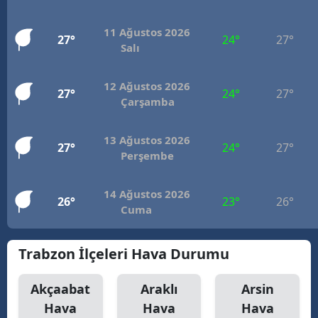
11 Ağustos 2026
27°
24°
27°
Salı
12 Ağustos 2026
27°
24°
27°
Çarşamba
13 Ağustos 2026
27°
24°
27°
Perşembe
14 Ağustos 2026
26°
23°
26°
Cuma
Trabzon İlçeleri Hava Durumu
Akçaabat
Araklı
Arsin
Hava
Hava
Hava