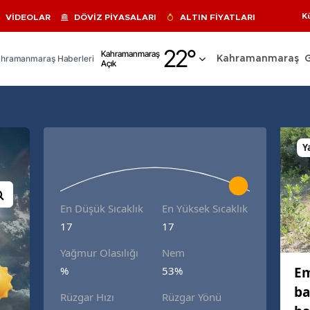
K
VİDEOLAR
DÖVİZ PİYASALARI
ALTIN FİYATLARI
Adana
22
°
Kahramanmaraş
hramanmaraş Haberleri
Kahramanmaraş
Açık
Adıyaman
Afyonkarahisar
Ağrı
Y
Amasya
Ankara
En Düşük Sıcaklık
En Yüksek Sıcaklık
Antalya
17
17
Artvin
Yağmur Olasılığı
Nem
Aydın
Em
%
53%
ba
Balıkesir
Rüzgar Hızı
Rüzgar Yönü