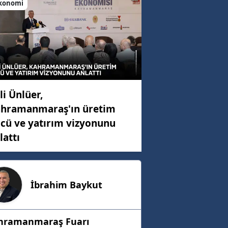
konomi
li Ünlüer,
hramanmaraş'ın üretim
cü ve yatırım vizyonunu
lattı
İbrahim
Baykut
hramanmaraş Fuarı