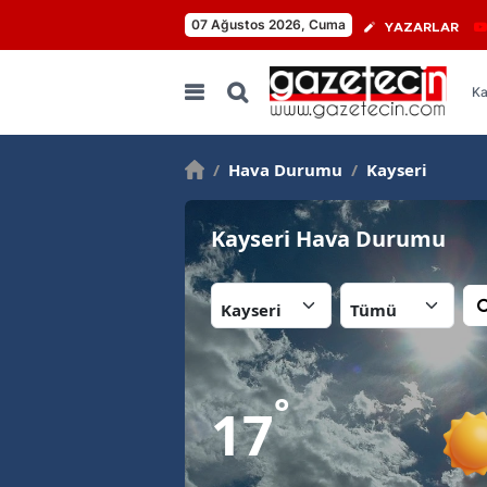
07 Ağustos 2026, Cuma
YAZARLAR
Ka
/
Hava Durumu
/
Kayseri
Kayseri Hava Durumu
İl:
İlçe:
°
17