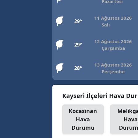
Pazartesi
11 Ağustos 2026
29°
Salı
12 Ağustos 2026
29°
Çarşamba
13 Ağustos 2026
28°
Perşembe
Kayseri İlçeleri Hava D
Kocasinan
Melikga
Hava
Hava
Durumu
Duru