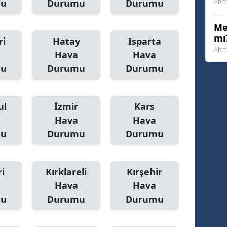
mu
Durumu
Durumu
Ahme
Yozgat
Me
mı?
Zonguldak
ri
Hatay
Isparta
Ahme
Hava
Hava
Aksaray
mu
Durumu
Durumu
Bayburt
Karaman
ul
İzmir
Kars
Hava
Hava
Kırıkkale
mu
Durumu
Durumu
Batman
Şırnak
i
Kırklareli
Kırşehir
Hava
Hava
Bartın
mu
Durumu
Durumu
Ardahan
Iğdır