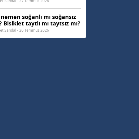
t Sandal - 27 Temmuz 2026
nemen soğanlı mı soğansız
 Bisiklet taytlı mı taytsız mı?
t Sandal - 20 Temmuz 2026