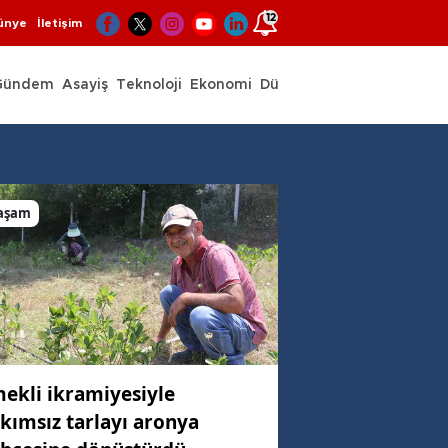
12
ünye
İletişim
Gündem
Asayiş
Teknoloji
Ekonomi
Dünya
Spor
aşam
ekli ikramiyesiyle
kımsız tarlayı aronya