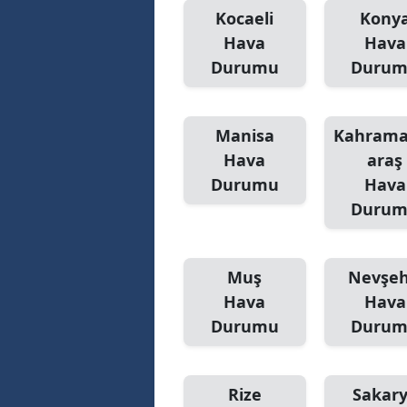
Kocaeli
Kony
Hava
Hava
Durumu
Duru
Manisa
Kahram
Hava
araş
Durumu
Hava
Duru
Muş
Nevşeh
Hava
Hava
Durumu
Duru
Rize
Sakar