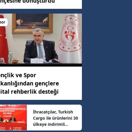
hçesine dönüştürdü
por
C)
ar
62 km/h
nçlik ve Spor
kanlığından gençlere
89 km/h
jital rehberlik desteği
03 km/h
İhracatçılar, Turkish
Cargo ile ürünlerini 30
ülkeye indirimli
94 km/h
ulaştıracak