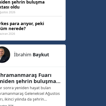
niden şehrin buluşma
tası oldu
ğustos 2026
kes para arıyor, peki
züm nerede?
aziran 2026
İbrahim
Baykut
hramanmaraş Fuarı
niden şehrin buluşma
ktası oldu
lar sonra yeniden hayat bulan
ramanmaraş Geleneksel Ağustos
rı, ikinci yılında da şehrin
ızasına kazınacak bir açılışa sahne
ğustos 2026