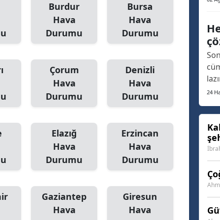
Burdur
Bursa
oldu
Samsun
Hava
Hava
ara
He
mu
Durumu
Durumu
fua
Siirt
çö
aça
Son
ort
Sinop
cüm
ı
Çorum
Denizli
Sivas
laz
Hava
Hava
arı
24 Ha
mu
Durumu
Durumu
Tekirdağ
son
geç
Tokat
ins
Ka
e
Elazığ
Erzincan
şe
fin
Trabzon
Hava
Hava
Vat
İbra
Tunceli
mu
Durumu
Durumu
Ço
Şanlıurfa
Ahme
ir
Gaziantep
Giresun
Uşak
Hava
Hava
Gü
Van