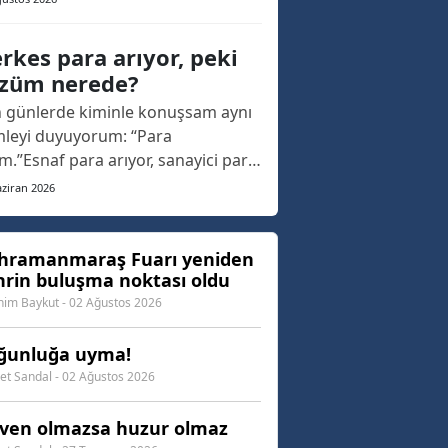
. Geçtiğimiz yıl, yaklaşık 20 yıllık
nın ardından yeniden düzenlenen
rkes para arıyor, peki
r, bu yıl Eypio konseriyle kapılarını
züm nerede?
rken adeta Kahramanmaraş'ın
 günlerde kiminle konuşsam aynı
ak buluşma a...
leyi duyuyorum: “Para
ım.”Esnaf para arıyor, sanayici para
yor, çiftçi para arıyor, memur ay
ziran 2026
unu getirmeye çalışıyor, emekli
inmenin hesabını yapıyor. İş
anları yatırım yapmak istiyor ama
hramanmaraş Fuarı yeniden
hrin buluşma noktası oldu
ansmana ulaşmakta zorlanıyor.
andaş ev almak, araba a...
him Baykut - 02 Ağustos 2026
ğunluğa uyma!
t Sandal - 02 Ağustos 2026
ven olmazsa huzur olmaz