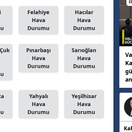
E
Mersin
i
Felahiye
Hacılar
Hava
Hava
İstanbul
mu
Durumu
Durumu
İzmir
Kars
(Çuk
Pınarbaşı
Sarıoğlan
Va
Kastamonu
Hava
Hava
Ka
Durumu
Durumu
Kayseri
gü
mu
an
Kırklareli
Kırşehir
za
Yahyalı
Yeşilhisar
Hava
Hava
Kocaeli
mu
Durumu
Durumu
Konya
Ka
Kütahya