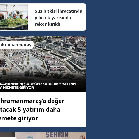
Süs bitkisi ihracatında
yılın ilk yarısında
67 km/h
rekor kırıldı
29 km/h
ahramanmaraş
13 km/h
hramanmaraş’a değer
tacak 5 yatırım daha
zmete giriyor