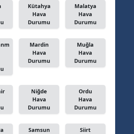
a
Kütahya
Malatya
Yalova
Hava
Hava
mu
Durumu
Durumu
Karabük
Kilis
anm
Mardin
Muğla
Osmaniye
Hava
Hava
Durumu
Durumu
Düzce
mu
ir
Niğde
Ordu
Hava
Hava
mu
Durumu
Durumu
ya
Samsun
Siirt