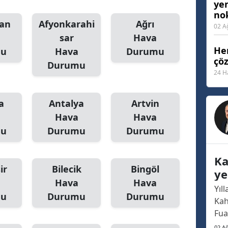
ye
nok
Malatya
an
Afyonkarahi
Ağrı
02 A
Manisa
sar
Hava
Her
mu
Hava
Durumu
Kahramanmaraş
çö
Durumu
24 H
Mardin
Muğla
a
Antalya
Artvin
Hava
Hava
Muş
mu
Durumu
Durumu
Nevşehir
Ka
Niğde
ir
Bilecik
Bingöl
ye
Hava
Hava
Ordu
no
Yıl
mu
Durumu
Durumu
Kah
Rize
Fua
Sakarya
haf
02 A