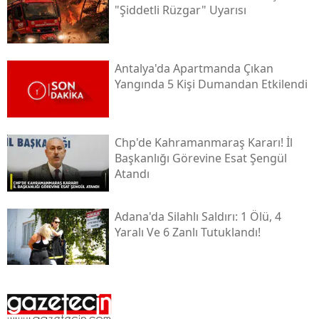
"şiddetli Rüzgar" Uyarısı
Antalya'da Apartmanda Çıkan
Yangında 5 Kişi Dumandan Etkilendi
Chp'de Kahramanmaraş Kararı! İl
Başkanlığı Görevine Esat Şengül
Atandı
Adana'da Silahlı Saldırı: 1 Ölü, 4
Yaralı Ve 6 Zanlı Tutuklandı!