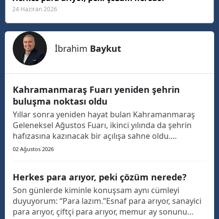
24 Haziran 2026
İbrahim
Baykut
Kahramanmaraş Fuarı yeniden şehrin
buluşma noktası oldu
Yıllar sonra yeniden hayat bulan Kahramanmaraş
Geleneksel Ağustos Fuarı, ikinci yılında da şehrin
hafızasına kazınacak bir açılışa sahne oldu.
Geçtiğimiz yıl, yaklaşık 20 yıllık aranın ardından
02 Ağustos 2026
yeniden düzenlenen fuar, bu yıl Eypio konseriyle
kapılarını açarken adeta Kahramanmaraş'ın ortak
Herkes para arıyor, peki çözüm nerede?
buluşma a...
Son günlerde kiminle konuşsam aynı cümleyi
duyuyorum: “Para lazım.”Esnaf para arıyor, sanayici
para arıyor, çiftçi para arıyor, memur ay sonunu