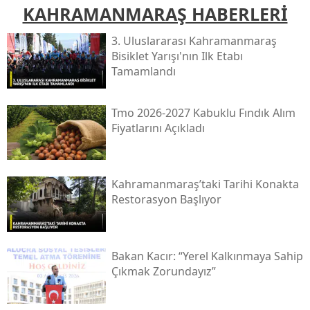
KAHRAMANMARAŞ HABERLERİ
3. Uluslararası Kahramanmaraş
Bisiklet Yarışı'nın Ilk Etabı
Tamamlandı
Tmo 2026-2027 Kabuklu Fındık Alım
Fiyatlarını Açıkladı
Kahramanmaraş’taki Tarihi Konakta
Restorasyon Başlıyor
Bakan Kacır: “yerel Kalkınmaya Sahip
Çıkmak Zorundayız”