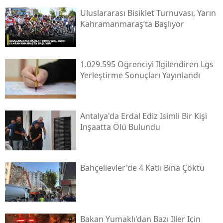
Uluslararası Bisiklet Turnuvası, Yarın
Kahramanmaraş’ta Başlıyor
1.029.595 Öğrenciyi Ilgilendiren Lgs
Yerleştirme Sonuçları Yayınlandı
Antalya'da Erdal Ediz Isimli Bir Kişi
Inşaatta Ölü Bulundu
Bahçelievler'de 4 Katlı Bina Çöktü
Bakan Yumaklı'dan Bazı Iller Için