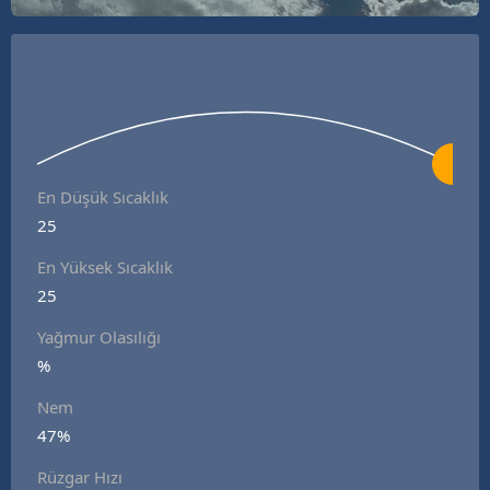
En Düşük Sıcaklık
25
En Yüksek Sıcaklık
25
Yağmur Olasılığı
%
Nem
47%
Rüzgar Hızı