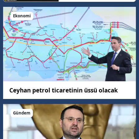
Ekonomi
Ceyhan petrol ticaretinin üssü olacak
Gündem