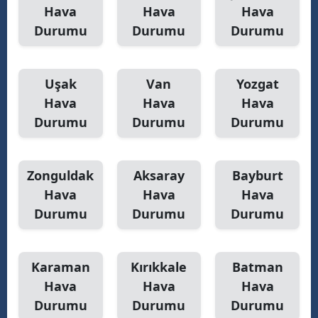
Hava
Hava
Hava
Durumu
Durumu
Durumu
Uşak
Van
Yozgat
Hava
Hava
Hava
Durumu
Durumu
Durumu
Zonguldak
Aksaray
Bayburt
Hava
Hava
Hava
Durumu
Durumu
Durumu
Karaman
Kırıkkale
Batman
Hava
Hava
Hava
Durumu
Durumu
Durumu