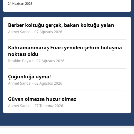
getirmeye çalışıyor, emekli geçinmenin hesabını
24 Haziran 2026
yapıyor. İş insanları yatırım yapmak istiyor ama
finansmana ulaşmakta zorlanıyor. Vatandaş ev
almak, araba a...
Berber koltuğu gerçek, bakan koltuğu yalan
Ahmet Sandal - 07 Ağustos 2026
Kahramanmaraş Fuarı yeniden şehrin buluşma
noktası oldu
İbrahim Baykut - 02 Ağustos 2026
Çoğunluğa uyma!
Ahmet Sandal - 02 Ağustos 2026
Güven olmazsa huzur olmaz
Ahmet Sandal - 27 Temmuz 2026