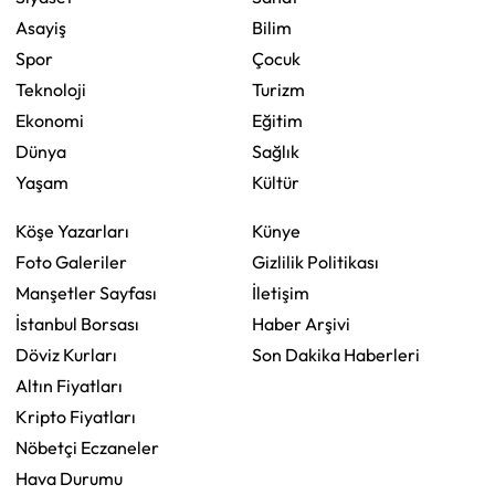
Asayiş
Bilim
Spor
Çocuk
Teknoloji
Turizm
Ekonomi
Eğitim
Dünya
Sağlık
Yaşam
Kültür
Köşe Yazarları
Künye
Foto Galeriler
Gizlilik Politikası
Manşetler Sayfası
İletişim
İstanbul Borsası
Haber Arşivi
Döviz Kurları
Son Dakika Haberleri
Altın Fiyatları
Kripto Fiyatları
Nöbetçi Eczaneler
Hava Durumu