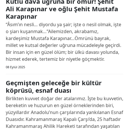
Kutlu dava uğruna bir ömür! Şehit
Ali Karapınar ve oğlu Şehit Mustafa
Karapınar
“Âsım’ın nesli… diyordu ya şair; işte o nesil olmak, işte
o şiarı kuşanmak…”Ailemizden, akrabamız,
kardeşimiz Mustafa Karapınar…Ömrünü bayrak,
millet ve kutsal değerler uğruna mücadeleyle geçirdi.
Bir insan için en güzel ölüm; bir ülkü davası yolunda,
hizmet ederek, tertemiz bir niyetle göçmektir.
08 Eylül 2025
Geçmişten geleceğe bir kültür
köprüsü, esnaf duası
Birlikten kuvvet doğar der atalarımız. İşte bu kuvvetin,
bereketin ve huzurun en güzel örneklerinden biri,
yüzyıllardır Anadolu’nun çarşılarında yankılanan Esnaf
Duasıdır. Kahramanmaraş Kapalı Çarşı’da, 25 haftadır
Kahramanmaraş Ahilik Hareketi tarafından yaşatılan