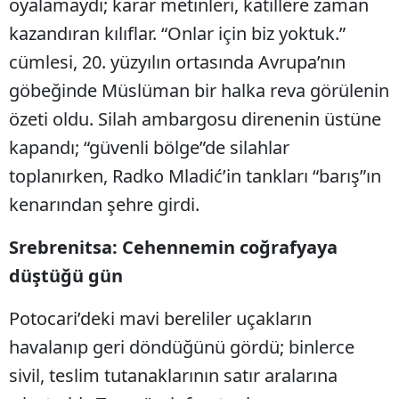
oyalamaydı; karar metinleri, katillere zaman
kazandıran kılıflar. “Onlar için biz yoktuk.”
cümlesi, 20. yüzyılın ortasında Avrupa’nın
göbeğinde Müslüman bir halka reva görülenin
özeti oldu. Silah ambargosu direnenin üstüne
kapandı; “güvenli bölge”de silahlar
toplanırken, Radko Mladić’in tankları “barış”ın
kenarından şehre girdi.
Srebrenitsa: Cehennemin coğrafyaya
düştüğü gün
Potocari’deki mavi bereliler uçakların
havalanıp geri döndüğünü gördü; binlerce
sivil, teslim tutanaklarının satır aralarına