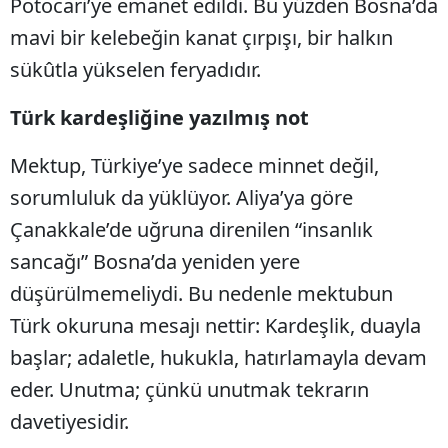
Potocari’ye emanet edildi. Bu yüzden Bosna’da
mavi bir kelebeğin kanat çırpışı, bir halkın
sükûtla yükselen feryadıdır.
Türk kardeşliğine yazılmış not
Mektup, Türkiye’ye sadece minnet değil,
sorumluluk da yüklüyor. Aliya’ya göre
Çanakkale’de uğruna direnilen “insanlık
sancağı” Bosna’da yeniden yere
düşürülmemeliydi. Bu nedenle mektubun
Türk okuruna mesajı nettir: Kardeşlik, duayla
başlar; adaletle, hukukla, hatırlamayla devam
eder. Unutma; çünkü unutmak tekrarın
davetiyesidir.