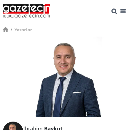
/
Yazarlar
İbrahim
Baykut