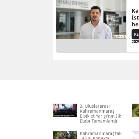
Ka
İs
he
Ar
Ka
202
3. Uluslararası
Kahramanmaraş
Bisiklet Yarışı'nın Ilk
Etabı Tamamlandı
Kahramanmaraş’taki
Tarihi Konakta