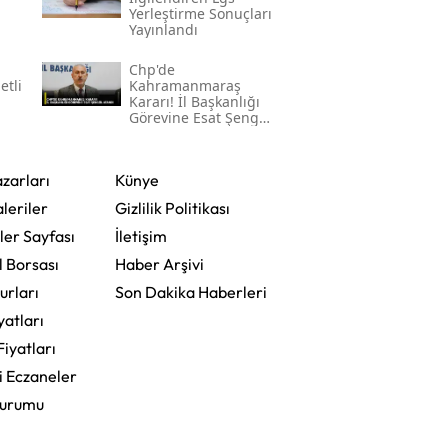
Yerleştirme Sonuçları
Yayınlandı
Chp'de
etli
Kahramanmaraş
Kararı! İl Başkanlığı
Görevine Esat Şengül
Atandı
zarları
Künye
leriler
Gizlilik Politikası
ler Sayfası
İletişim
l Borsası
Haber Arşivi
urları
Son Dakika Haberleri
yatları
Fiyatları
i Eczaneler
Durumu