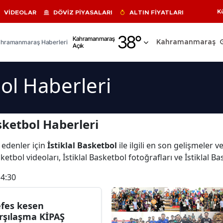
K
VİDEOLAR
DÖVİZ PİYASALARI
ALTIN FİYATLARI
Adana
38
°
Kahramanmaraş
hramanmaraş Haberleri
Kahramanmaraş
Açık
Adıyaman
Afyonkarahisar
bol Haberleri
Ağrı
Amasya
sketbol Haberleri
Ankara
 edenler için
İstiklal Basketbol
ile ilgili en son gelişmeler v
Antalya
ketbol videoları, İstiklal Basketbol fotoğrafları ve İstiklal B
Artvin
14:30
Aydın
fes kesen
Balıkesir
rşılaşma KİPAŞ