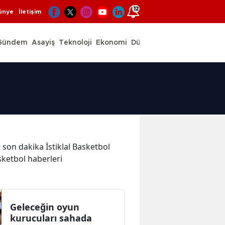
12
ünye
İletişim
Gündem
Asayiş
Teknoloji
Ekonomi
Dünya
Spor
e son dakika İstiklal Basketbol
asketbol haberleri
Geleceğin oyun
kurucuları sahada