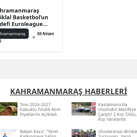
Edirne
hramanmaraş
tiklal Basketbol’un
Elazığ
defi Euroleague
enası
Erzincan
hramanmaraş
03 Nisan
5
Erzurum
Eskişehir
Gaziantep
Giresun
KAHRAMANMARAŞ HABERLERİ
Gümüşhane
Tmo 2026-2027
Kastamonu'da
Hakkari
Kabuklu Fındık Alım
Otomobil Menfeze
Fiyatlarını Açıkladı
Çarptı! 2 Kişi Öldü,
Kişi Yaralandı
Hatay
Bakan Kacır: “yerel
Uluslararası Bisikle
Isparta
Kalkınmaya Sahip
Turnuvası, Yarın