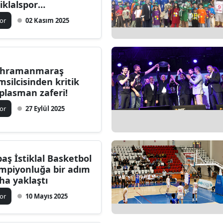
tiklalspor
Bilecik
sketbol’un
or
02 Kasım 2025
Bingöl
Bitlis
hramanmaraş
Bolu
msilcisinden kritik
plasman zaferi!
Burdur
or
27 Eylül 2025
Bursa
Çanakkale
Çankırı
paş İstiklal Basketbol
mpiyonluğa bir adım
Çorum
ha yaklaştı
Denizli
or
10 Mayıs 2025
Diyarbakır