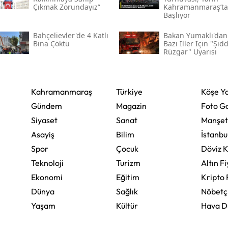
Çıkmak Zorundayız”
Kahramanmaraş’ta
Mersin
Başlıyor
İstanbul
Bahçelievler'de 4 Katlı
Bakan Yumaklı'dan
Bina Çöktü
Bazı Iller Için "şidd
Rüzgar" Uyarısı
İzmir
Kars
Kahramanmaraş
Türkiye
Köşe Ya
Kastamonu
Gündem
Magazin
Foto Ga
Kayseri
Siyaset
Sanat
Manşet
Asayiş
Bilim
İstanbu
Kırklareli
Spor
Çocuk
Döviz K
Kırşehir
Teknoloji
Turizm
Altın Fi
Ekonomi
Eğitim
Kripto 
Kocaeli
Dünya
Sağlık
Nöbetç
Konya
Yaşam
Kültür
Hava 
Kütahya