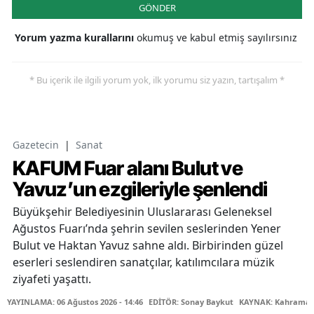
GÖNDER
Yorum yazma kurallarını
okumuş ve kabul etmiş sayılırsınız
* Bu içerik ile ilgili yorum yok, ilk yorumu siz yazın, tartışalım *
Gazetecin
|
Sanat
KAFUM Fuar alanı Bulut ve
Yavuz’un ezgileriyle şenlendi
Büyükşehir Belediyesinin Uluslararası Geleneksel
Ağustos Fuarı’nda şehrin sevilen seslerinden Yener
Bulut ve Haktan Yavuz sahne aldı. Birbirinden güzel
eserleri seslendiren sanatçılar, katılımcılara müzik
ziyafeti yaşattı.
YAYINLAMA: 06 Ağustos 2026 - 14:46
EDİTÖR: Sonay Baykut
KAYNAK: Kahramanm