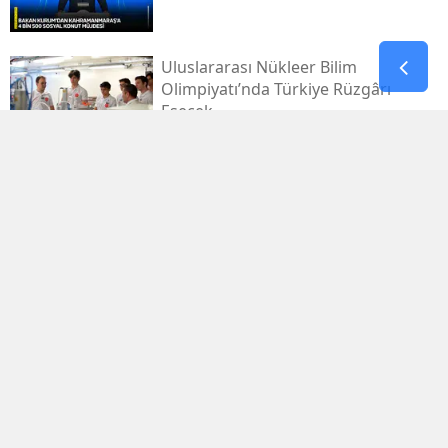
Uluslararası Nükleer Bilim
Olimpiyatı’nda Türkiye Rüzgârı
Esecek
An Itibarıyla 260 Yangından 258'i
Kontrol Altında
3. Uluslararası Kahramanmaraş
Bisiklet Yarışı'nın Ilk Etabı
Tamamlandı
Adana'da Silahlı Saldırıda
Yaralananlardan 1'i Hastanede Öldü