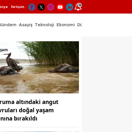
12
ünye
İletişim
Gündem
Asayiş
Teknoloji
Ekonomi
Dünya
Spor
aşam
ruma altındaki angut
vruları doğal yaşam
anına bırakıldı