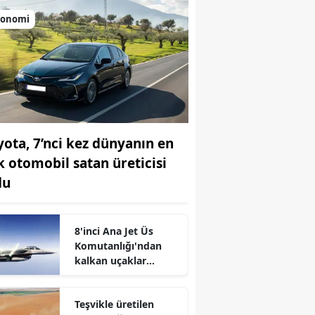
konomi
yota, 7’nci kez dünyanın en
k otomobil satan üreticisi
du
8'inci Ana Jet Üs
Komutanlığı'ndan
kalkan uçaklar
r
Karadeniz
semalarında
Teşvikle üretilen