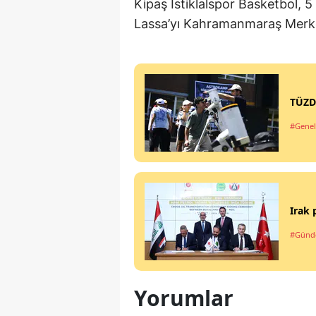
Kipaş İstiklalspor Basketbol,
Lassa’yı Kahramanmaraş Merk
TÜZD
#Genel
Irak 
#Gün
Yorumlar