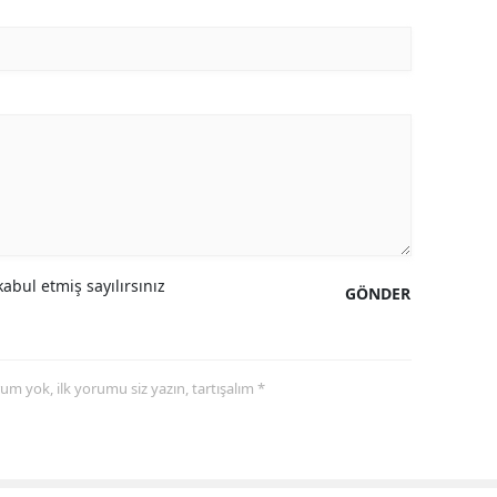
Malatya
Manisa
Kahramanmaraş
Mardin
Muğla
Muş
abul etmiş sayılırsınız
GÖNDER
Nevşehir
Niğde
yorum yok, ilk yorumu siz yazın, tartışalım *
Ordu
Rize
Sakarya