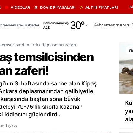
K
R
VİDEOLAR
DÖVİZ PİYASALARI
ALTIN FİYATLARI
Adana
30
°
Kahramanmaraş
hramanmaraş Haberleri
Kahramanmaraş
Açık
Adıyaman
Afyonkarahisar
msilcisinden kritik deplasman zaferi!
Y
ş temsilcisinden
Ağrı
an zaferi!
Amasya
Ankara
gi’nin 3. haftasında sahne alan Kipaş
Antalya
u Ankara deplasmanından galibiyetle
r karşısında baştan sona büyük
Ko
Artvin
eleyi 79-75’lik skorla kazanan
ya
 iddiasını güçlendirdi.
Aydın
al
him Baykut
Balıkesir