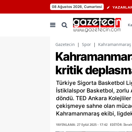
08 Ağustos 2026, Cumartesi
YAZARLA
Ka
Gazetecin
|
Spor
|
Kahramanmaraş te
Kahramanmara
kritik deplasm
Türkiye Sigorta Basketbol Li
İstiklalspor Basketbol, zorl
döndü. TED Ankara Kolejlile
çekişmeye sahne olan mücad
Kahramanmaraş ekibi, ligdeki
YAYINLAMA: 27 Eylül 2025 - 17:42
EDİTÖR: İbra