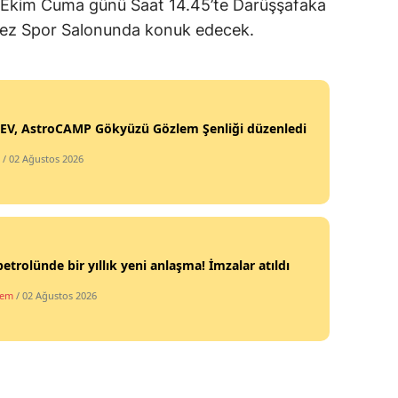
 5 Ekim Cuma günü Saat 14.45’te Darüşşafaka
Mersin
ez Spor Salonunda konuk edecek.
İstanbul
İzmir
EV, AstroCAMP Gökyüzü Gözlem Şenliği düzenledi
Kars
/ 02 Ağustos 2026
Kastamonu
Kayseri
Kırklareli
petrolünde bir yıllık yeni anlaşma! İmzalar atıldı
Kırşehir
dem
/ 02 Ağustos 2026
Kocaeli
Konya
Kütahya