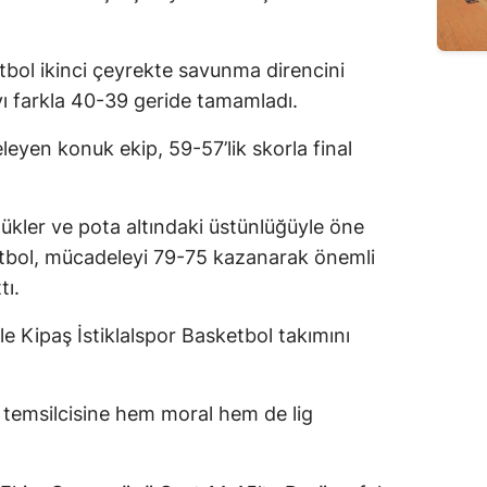
Edirne
tbol ikinci çeyrekte savunma direncini
Elazığ
yı farkla 40-39 geride tamamladı.
Erzincan
yen konuk ekip, 59-57’lik skorla final
Erzurum
Eskişehir
ükler ve pota altındaki üstünlüğüyle öne
Gaziantep
etbol, mücadeleyi 79-75 kazanarak önemli
tı.
Giresun
e Kipaş İstiklalspor Basketbol takımını
Gümüşhane
Hakkari
temsilcisine hem moral hem de lig
ş
Hatay
Isparta