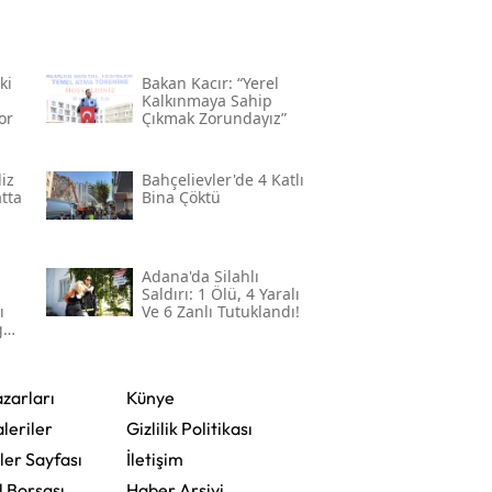
ki
Bakan Kacır: “yerel
Kalkınmaya Sahip
or
Çıkmak Zorundayız”
iz
Bahçelievler'de 4 Katlı
atta
Bina Çöktü
Adana'da Silahlı
Saldırı: 1 Ölü, 4 Yaralı
ı
Ve 6 Zanlı Tutuklandı!
gül
zarları
Künye
leriler
Gizlilik Politikası
ler Sayfası
İletişim
l Borsası
Haber Arşivi