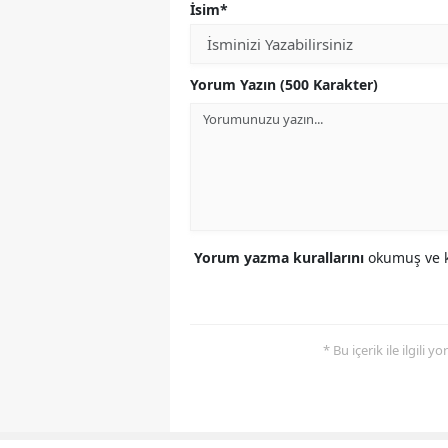
İsim*
Yorum Yazın (500 Karakter)
Yorum yazma kurallarını
okumuş ve k
* Bu içerik ile ilgili 