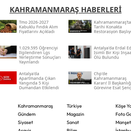
KAHRAMANMARAŞ HABERLERİ
Samsun
Siirt
Tmo 2026-2027
Kahramanmaraş’ta
Kabuklu Fındık Alım
Tarihi Konakta
Fiyatlarını Açıkladı
Restorasyon Başlıy
Sinop
Sivas
1.029.595 Öğrenciyi
Antalya'da Erdal Ed
Ilgilendiren Lgs
Isimli Bir Kişi Inşa
Yerleştirme Sonuçları
Ölü Bulundu
Tekirdağ
Yayınlandı
Tokat
Antalya'da
Chp'de
Apartmanda Çıkan
Kahramanmaraş
Trabzon
Yangında 5 Kişi
Kararı! İl Başkanlığ
Dumandan Etkilendi
Görevine Esat Şen
Atandı
Tunceli
Şanlıurfa
Kahramanmaraş
Türkiye
Köşe Ya
Gündem
Magazin
Foto Ga
Uşak
Siyaset
Sanat
Manşet
Van
Asayiş
Bilim
İstanbu