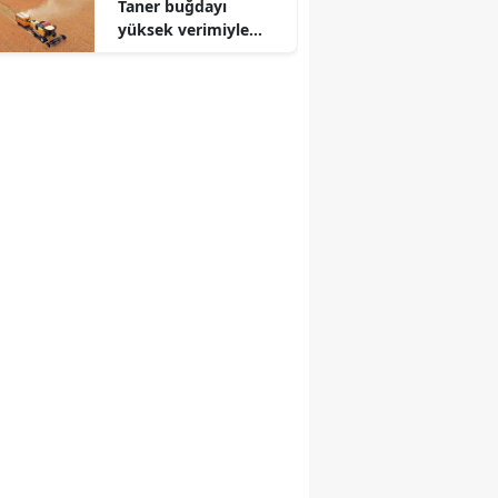
Taner buğdayı
yüksek verimiyle
üreticiyi güldürecek