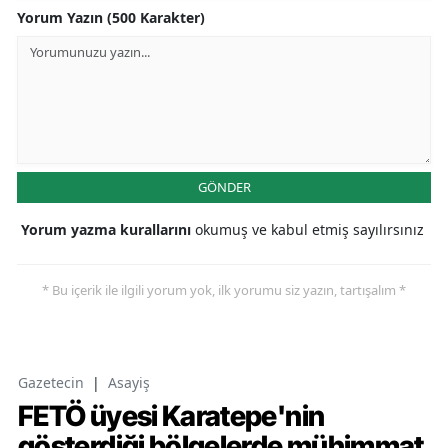
Yorum Yazın (500 Karakter)
GÖNDER
Yorum yazma kurallarını
okumuş ve kabul etmiş sayılırsınız
* Bu içerik ile ilgili yorum yok, ilk yorumu siz yazın, tartışalım *
Gazetecin
|
Asayiş
FETÖ üyesi Karatepe'nin
gösterdiği bölgelerde mühimmat