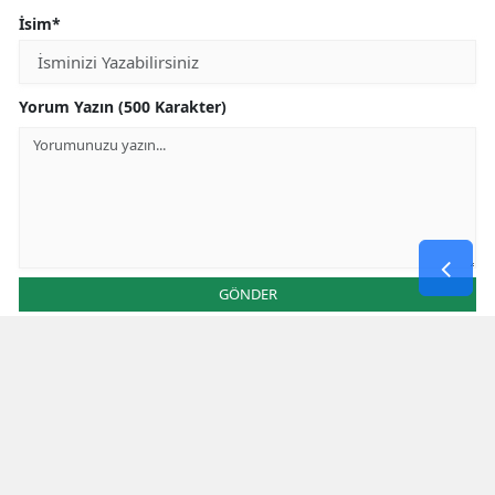
İsim*
Yorum Yazın (500 Karakter)
GÖNDER
Yorum yazma kurallarını
okumuş ve kabul etmiş sayılırsınız
* Bu içerik ile ilgili yorum yok, ilk yorumu siz yazın, tartışalım *