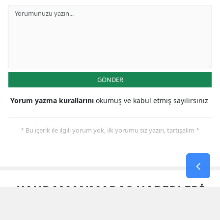
GÖNDER
Yorum yazma kurallarını
okumuş ve kabul etmiş sayılırsınız
* Bu içerik ile ilgili yorum yok, ilk yorumu siz yazın, tartışalım *
KAHRAMANMARAŞ HABERLERİ
3. Uluslararası Kahramanmaraş
Bisiklet Yarışı'nın Ilk Etabı