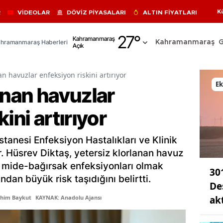
K
R
VİDEOLAR
DÖVİZ PİYASALARI
ALTIN FİYATLARI
Adana
27
°
Kahramanmaraş
hramanmaraş Haberleri
Kahramanmaraş
Açık
Adıyaman
Afyonkarahisar
an havuzlar enfeksiyon riskini artırıyor
E
anan havuzlar
Ağrı
ini artırıyor
Amasya
Ankara
anesi Enfeksiyon Hastalıkları ve Klinik
Antalya
. Hüsrev Diktaş, yetersiz klorlanan havuz
e mide-bağırsak enfeksiyonları olmak
30
Artvin
ndan büyük risk taşıdığını belirtti.
De
Aydın
ak
ahim Baykut
KAYNAK: Anadolu Ajansı
Balıkesir