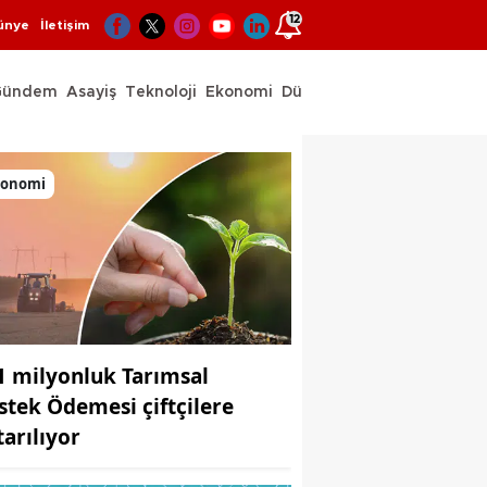
12
ünye
İletişim
Gündem
Asayiş
Teknoloji
Ekonomi
Dünya
Spor
konomi
1 milyonluk Tarımsal
stek Ödemesi çiftçilere
tarılıyor