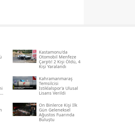
Kastamonu'da
ü
Otomobil Menfeze
Çarptı! 2 Kişi Öldü, 4
Kişi Yaralandı
Kahramanmaraş
Temsilcisi
ni
İstiklalspor’a Ulusal
Lisans Verildi
On Binlerce Kişi Ilk
m
Gün Geleneksel
Ağustos Fuarında
Buluştu