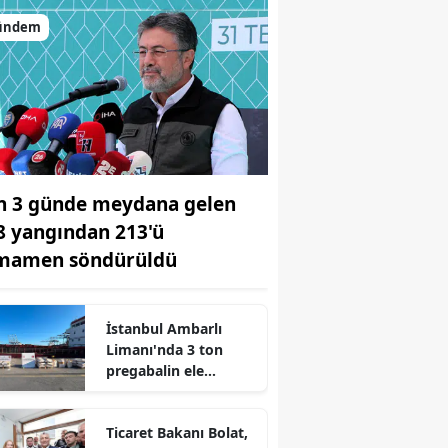
ündem
n 3 günde meydana gelen
8 yangından 213'ü
mamen söndürüldü
İstanbul Ambarlı
Limanı'nda 3 ton
pregabalin ele
geçirildi
r
Ticaret Bakanı Bolat,