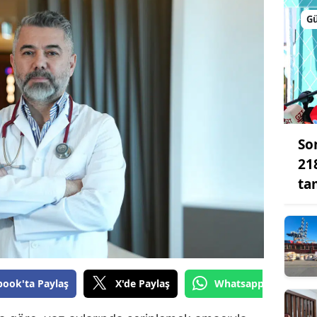
Bilecik
G
Bingöl
Bitlis
Bolu
Burdur
So
Bursa
21
ta
Çanakkale
Çankırı
Çorum
Denizli
book'ta Paylaş
X'de Paylaş
Whatsapp'tan Gönde
Diyarbakır