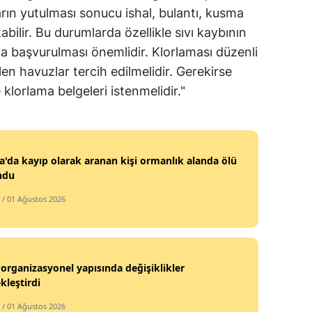
arın yutulması sonucu ishal, bulantı, kusma
Mersin
kabilir. Bu durumlarda özellikle sıvı kaybının
İstanbul
na başvurulması önemlidir. Klorlaması düzenli
len havuzlar tercih edilmelidir. Gerekirse
İzmir
klorlama belgeleri istenmelidir."
Kars
Kastamonu
'da kayıp olarak aranan kişi ormanlık alanda ölü
Kayseri
ndu
Kırklareli
/ 01 Ağustos 2026
Kırşehir
Kocaeli
organizasyonel yapısında değişiklikler
Konya
kleştirdi
Kütahya
/ 01 Ağustos 2026