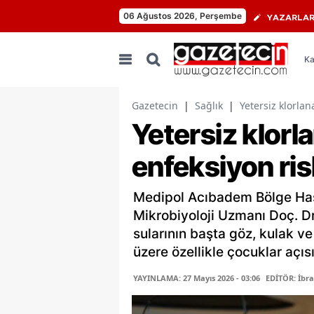
06 Ağustos 2026, Perşembe
YAZARLA
Ka
Gazetecin
|
Sağlık
|
Yetersiz klorlan
Yetersiz klorl
enfeksiyon risk
Medipol Acıbadem Bölge Hast
Mikrobiyoloji Uzmanı Doç. Dr
sularının başta göz, kulak v
üzere özellikle çocuklar açısı
YAYINLAMA: 27 Mayıs 2026 - 03:06
EDİTÖR: İbr