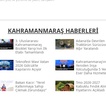
Samsun
Siirt
Sinop
KAHRAMANMARAŞ HABERLERİ
Sivas
3. Uluslararası
Adana'da Devrilen
Kahramanmaraş
Traktörün Sürücüs
Tekirdağ
Bisiklet Yarışı'nın Ilk
Ağır Yaralandı
Etabı Tamamlandı
Tokat
Teknofest Mavi Vatan
Kahramanmaraş’ın
2026 Gölcük’te
Yeniden Inşa
Trabzon
Kapılarını Açıyor
Yolculuğunda 5 Ye
Eser Daha Hizmete
Tunceli
Açıldı
Bakan Kacır: “yerel
Tmo 2026-2027
Şanlıurfa
Kalkınmaya Sahip
Kabuklu Fındık Alı
Çıkmak Zorundayız”
Fiyatlarını Açıkladı
Uşak
Van