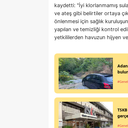
kaydetti: "İyi klorlanmamış sul
ve ateş gibi belirtiler ortaya çı
önlenmesi için sağlık kuruluşu
yapılan ve temizliği kontrol edi
yetkililerden havuzun hijyen ve 
Adana
bulu
#Genel
TSKB 
gerçe
#Genel