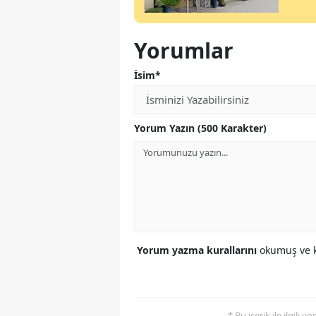
Yorumlar
İsim*
Yorum Yazın (500 Karakter)
Yorum yazma kurallarını
okumuş ve k
* Bu içerik ile ilgili 