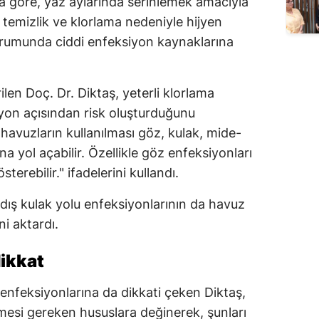
 göre, yaz aylarında serinlemek amacıyla
Edirne
z temizlik ve klorlama nedeniyle hijyen
rumunda ciddi enfeksiyon kaynaklarına
Elazığ
Erzincan
len Doç. Dr. Diktaş, yeterli klorlama
Erzurum
yon açısından risk oluşturduğunu
avuzların kullanılması göz, kulak, mide-
Eskişehir
a yol açabilir. Özellikle göz enfeksiyonları
Gaziantep
österebilir." ifadelerini kullandı.
Giresun
 dış kulak yolu enfeksiyonlarının da havuz
Gümüşhane
ni aktardı.
Hakkari
ikkat
Hatay
enfeksiyonlarına da dikkati çeken Diktaş,
Isparta
mesi gereken hususlara değinerek, şunları