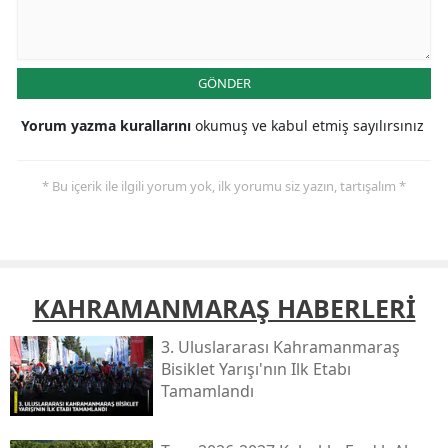
GÖNDER
Yorum yazma kurallarını
okumuş ve kabul etmiş sayılırsınız
* Bu içerik ile ilgili yorum yok, ilk yorumu siz yazın, tartışalım *
KAHRAMANMARAŞ HABERLERİ
3. Uluslararası Kahramanmaraş
Bisiklet Yarışı'nın Ilk Etabı
Tamamlandı