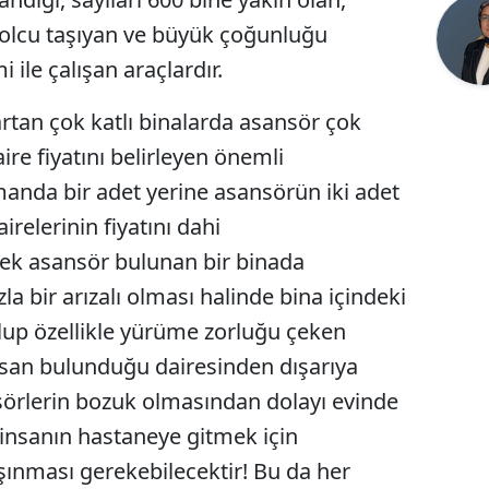
Bilecik
olcu taşıyan ve büyük çoğunluğu
mi ile çalışan araçlardır.
Bingöl
Bitlis
rtan çok katlı binalarda asansör çok
aire fiyatını belirleyen önemli
Bolu
manda bir adet yerine asansörün iki adet
Burdur
relerinin fiyatını dahi
Bursa
 tek asansör bulunan bir binada
Çanakkale
a bir arızalı olması halinde bina içindeki
up özellikle yürüme zorluğu çeken
Çankırı
 insan bulunduğu dairesinden dışarıya
Çorum
sörlerin bozuk olmasından dolayı evinde
Denizli
 insanın hastaneye gitmek için
şınması gerekebilecektir! Bu da her
Diyarbakır