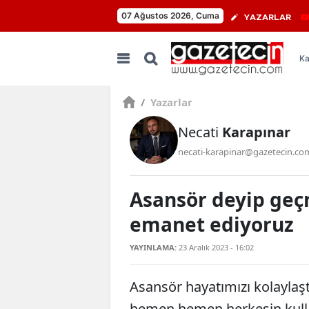
07 Ağustos 2026, Cuma
YAZARLAR
Ka
/
Yazarlar
Necati
Karapınar
necati-karapinar@gazetecin.co
Asansör deyip geç
emanet ediyoruz
YAYINLAMA:
23 Aralık 2023 - 16:02
Asansör hayatımızı kolaylaşt
hemen hemen herkesin kullan