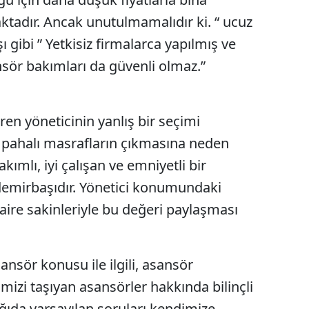
aktadır. Ancak unutulmamalıdır ki. “ ucuz
Yozgat
ı gibi ” Yetkisiz firmalarca yapılmış ve
Zonguldak
nsör bakımları da güvenli olmaz.”
Aksaray
Bayburt
ren yöneticinin yanlış bir seçimi
Karaman
pahalı masrafların çıkmasına neden
akımlı, iyi çalışan ve emniyetli bir
Kırıkkale
demirbaşıdır. Yönetici konumundaki
Batman
aire sakinleriyle bu değeri paylaşması
Şırnak
Bartın
ansör konusu ile ilgili, asansör
Ardahan
rimizi taşıyan asansörler hakkında bilinçli
ğıda varsayılan soruları kendimize
Iğdır