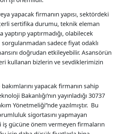
Samsun
ya yapacak firmanın yapısı, sektördeki
Siirt
erli sertifika durumu, teknik eleman
a yaptırıp yaptırmadığı, olabilecek
Sinop
i sorgulanmadan sadece fiyat odaklı
Sivas
nsını doğrudan etkileyebilir. Asansörün
Tekirdağ
i kullanan bizlerin ve sevdiklerimizin
Tokat
Trabzon
e bakımlarını yapacak firmanın sahip
eknoloji Bakanlığı’nın yayınladığı 30737
Tunceli
akım Yönetmeliği”nde yazılmıştır. Bu
Şanlıurfa
sorumluluk sigortasını yapmayan
Uşak
ikli iş gücüne önem vermeyen firmaların
Van
u için daha düşük fiyatlarla bina