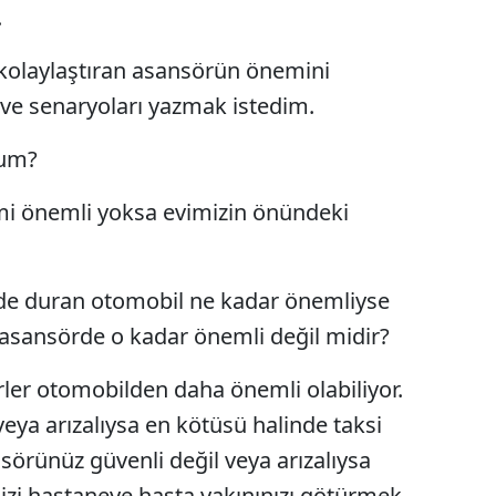
.
Edirne
 kolaylaştıran asansörün önemini
Elazığ
 ve senaryoları yazmak istedim.
Erzincan
orum?
Erzurum
mi önemli yoksa evimizin önündeki
Eskişehir
Gaziantep
de duran otomobil ne kadar önemliyse
Giresun
 asansörde o kadar önemli değil midir?
Gümüşhane
ler otomobilden daha önemli olabiliyor.
Hakkari
veya arızalıysa en kötüsü halinde taksi
Hatay
örünüz güvenli değil veya arızalıysa
Isparta
inizi hastaneye hasta yakınınızı götürmek