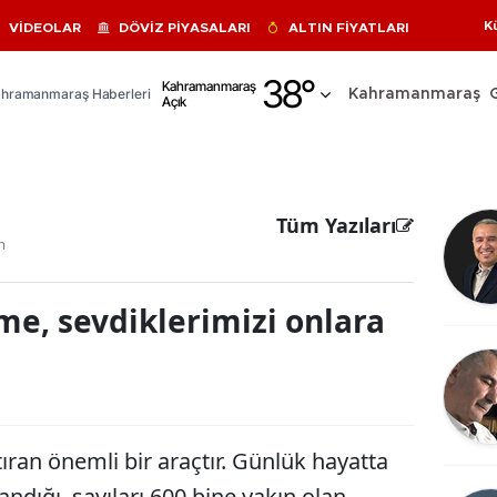
K
VİDEOLAR
DÖVİZ PİYASALARI
ALTIN FİYATLARI
Adana
38
°
Kahramanmaraş
hramanmaraş Haberleri
Kahramanmaraş
Açık
Adıyaman
Afyonkarahisar
Ağrı
Tüm Yazıları
m
Amasya
Ankara
me, sevdiklerimizi onlara
Antalya
Artvin
Aydın
ıran önemli bir araçtır. Günlük hayatta
Balıkesir
dığı, sayıları 600 bine yakın olan,