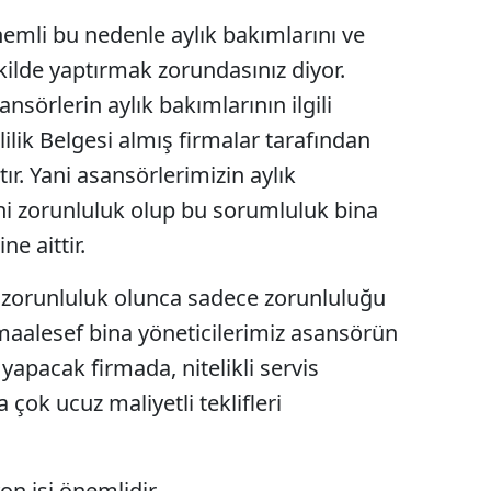
mli bu nedenle aylık bakımlarını ve
Malatya
şekilde yaptırmak zorundasınız diyor.
Manisa
sörlerin aylık bakımlarının ilgili
Kahramanmaraş
ilik Belgesi almış firmalar tarafından
Mardin
tır. Yani asansörlerimizin aylık
i zorunluluk olup bu sorumluluk bina
Muğla
e aittir.
Muş
ı zorunluluk olunca sadece zorunluluğu
Nevşehir
 maalesef bina yöneticilerimiz asansörün
Niğde
yapacak firmada, nitelikli servis
Ordu
 çok ucuz maliyetli teklifleri
Rize
Sakarya
n işi önemlidir.