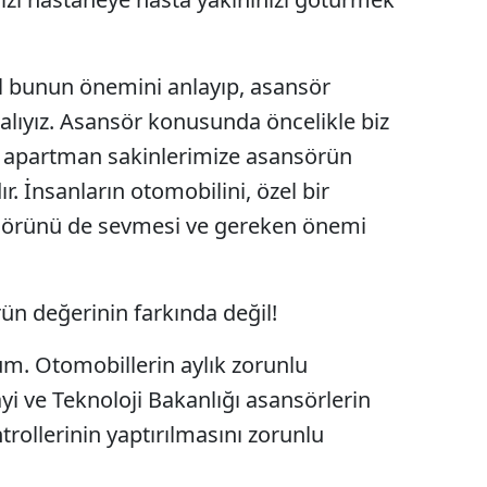
Mersin
İstanbul
il bunun önemini anlayıp, asansör
alıyız. Asansör konusunda öncelikle biz
İzmir
a apartman sakinlerimize asansörün
Kars
r. İnsanların otomobilini, özel bir
Kastamonu
nsörünü de sevmesi ve gereken önemi
Kayseri
Kırklareli
ün değerinin farkında değil!
Kırşehir
um. Otomobillerin aylık zorunlu
Kocaeli
i ve Teknoloji Bakanlığı asansörlerin
ntrollerinin yaptırılmasını zorunlu
Konya
Kütahya