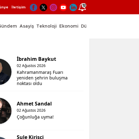
12
ünye
İletişim
Gündem
Asayiş
Teknoloji
Ekonomi
Dünya
Spor
İbrahim Baykut
02 Ağustos 2026
Kahramanmaraş Fuarı
yeniden şehrin buluşma
noktası oldu
Ahmet Sandal
02 Ağustos 2026
Çoğunluğa uyma!
Şule Kirişci