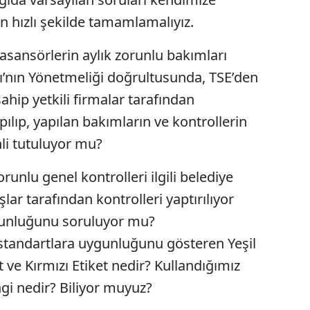
en hızlı şekilde tamamlamalıyız.
Yalova
asansörlerin aylık zorunlu bakımları
Karabük
ğı’nın Yönetmeliği doğrultusunda, TSE’den
Kilis
sahip yetkili firmalar tarafından
Osmaniye
lıp, yapılan bakımların ve kontrollerin
Düzce
li tutuluyor mu?
runlu genel kontrolleri ilgili belediye
ar tarafından kontrolleri yaptırılıyor
gunluğunu soruluyor mu?
tandartlara uygunluğunu gösteren Yeşil
et ve Kırmızı Etiket nedir? Kullandığımız
gi nedir? Biliyor muyuz?