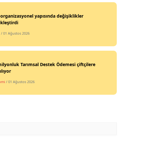
Malatya
organizasyonel yapısında değişiklikler
kleştirdi
Manisa
/ 01 Ağustos 2026
Kahramanmaraş
Mardin
Muğla
ilyonluk Tarımsal Destek Ödemesi çiftçilere
ılıyor
Muş
omi
/ 01 Ağustos 2026
Nevşehir
Niğde
Ordu
Rize
Sakarya