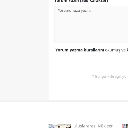
Yorum Yazın (500 Karakter)
Yorum yazma kurallarını
okumuş ve k
* Bu içerik ile ilgili 
Uluslararası Nükleer