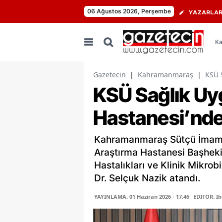
06 Ağustos 2026, Perşembe
YAZARLA
Ka
Gazetecin
|
Kahramanmaraş
|
KSÜ 
KSÜ Sağlık Uy
Hastanesi’nde
Kahramanmaraş Sütçü İmam Ü
Araştırma Hastanesi Başhekim
Hastalıkları ve Klinik Mikrob
Dr. Selçuk Nazik atandı.
YAYINLAMA: 01 Haziran 2026 - 17:46
EDİTÖR: İ