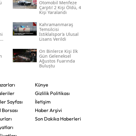
ü
Otomobil Menfeze
Çarptı! 2 Kişi Öldü, 4
Kişi Yaralandı
Kahramanmaraş
Temsilcisi
ni
İstiklalspor’a Ulusal
Lisans Verildi
On Binlerce Kişi Ilk
m
Gün Geleneksel
Ağustos Fuarında
Buluştu
zarları
Künye
leriler
Gizlilik Politikası
ler Sayfası
İletişim
l Borsası
Haber Arşivi
urları
Son Dakika Haberleri
yatları
Fiyatları