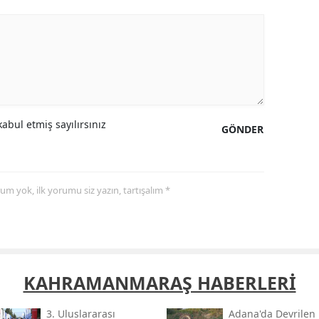
Samsun
Siirt
Sinop
Sivas
abul etmiş sayılırsınız
GÖNDER
Tekirdağ
Tokat
yorum yok, ilk yorumu siz yazın, tartışalım *
Trabzon
Tunceli
Şanlıurfa
KAHRAMANMARAŞ HABERLERİ
Uşak
3. Uluslararası
Adana'da Devrilen
Van