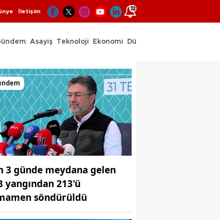
12
ünye
İletişim
Gündem
Asayiş
Teknoloji
Ekonomi
Dünya
Spor
ündem
n 3 günde meydana gelen
8 yangından 213'ü
mamen söndürüldü