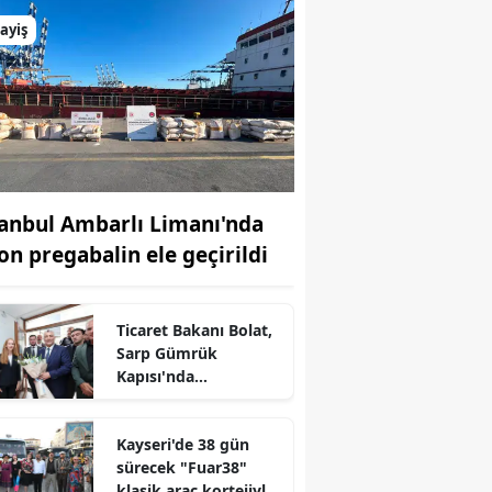
ayiş
tanbul Ambarlı Limanı'nda
ton pregabalin ele geçirildi
Ticaret Bakanı Bolat,
Sarp Gümrük
Kapısı'nda
incelemelerde
bulundu
r
Kayseri'de 38 gün
sürecek "Fuar38"
klasik araç kortejiyle