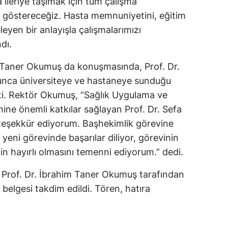
a ileriye taşımak için tüm çalışma
Mersin
et göstereceğiz. Hasta memnuniyetini, eğitim
leyen bir anlayışla çalışmalarımızı
İstanbul
dı.
İzmir
 Taner Okumuş da konuşmasında, Prof. Dr.
Kars
unca üniversiteye ve hastaneye sunduğu
etti. Rektör Okumuş, “Sağlık Uygulama ve
Kastamonu
ine önemli katkılar sağlayan Prof. Dr. Sefa
Kayseri
teşekkür ediyorum. Başhekimlik görevine
 yeni görevinde başarılar diliyor, görevinin
Kırklareli
in hayırlı olmasını temenni ediyorum.” dedi.
Kırşehir
Prof. Dr. İbrahim Taner Okumuş tarafından
Kocaeli
 belgesi takdim edildi. Tören, hatıra
Konya
Kütahya