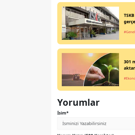
TSKB 
gerçe
#Genel
301 m
aktar
#Ekon
Yorumlar
İsim*