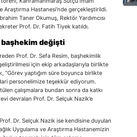
im töreni, Kahramanmaraş Sütçü İmam
Edirne
e Araştırma Hastanesi’nde gerçekleştirildi.
İbrahim Taner Okumuş, Rektör Yardımcısı
Elazığ
kreter Prof. Dr. Fatih Tiyek katıldı.
Erzincan
 başhekim değişti
Erzurum
eden Prof. Dr. Sefa Resim, başhekimlik
Eskişehir
liştirilmesi için ekip arkadaşlarıyla birlikte
Gaziantep
rek, “Görev yaptığım süre boyunca birlikte
dari personelimize teşekkür ediyorum.
Giresun
ütülen çalışmalara bundan sonra da katkı
Gümüşhane
i devralan Prof. Dr. Selçuk Nazik’e
Hakkari
Prof. Dr. Selçuk Nazik ise kendisine duyulan
Hatay
Sağlık Uygulama ve Araştırma Hastanemizin
Isparta