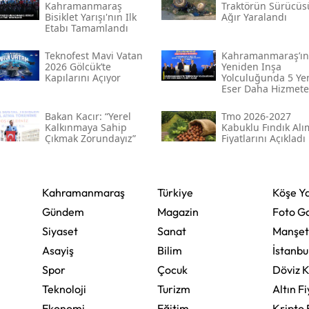
Kahramanmaraş
Traktörün Sürücüs
Bisiklet Yarışı'nın Ilk
Ağır Yaralandı
Yozgat
Etabı Tamamlandı
Zonguldak
Teknofest Mavi Vatan
Kahramanmaraş’ın
2026 Gölcük’te
Yeniden Inşa
Kapılarını Açıyor
Yolculuğunda 5 Ye
Aksaray
Eser Daha Hizmete
Açıldı
Bayburt
Bakan Kacır: “yerel
Tmo 2026-2027
Kalkınmaya Sahip
Kabuklu Fındık Alı
Çıkmak Zorundayız”
Karaman
Fiyatlarını Açıkladı
Kırıkkale
Kahramanmaraş
Türkiye
Köşe Ya
Batman
Gündem
Magazin
Foto Ga
Şırnak
Siyaset
Sanat
Manşet
Asayiş
Bilim
İstanbu
Bartın
Spor
Çocuk
Döviz K
Ardahan
Teknoloji
Turizm
Altın Fi
Ekonomi
Iğdır
Eğitim
Kripto 