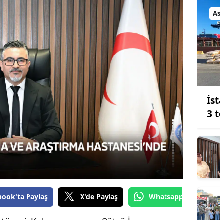
Bilecik
As
Bingöl
Bitlis
Bolu
Burdur
İs
Bursa
3 
Çanakkale
Çankırı
Çorum
Denizli
book'ta Paylaş
X'de Paylaş
Whatsapp'tan Gönde
Diyarbakır