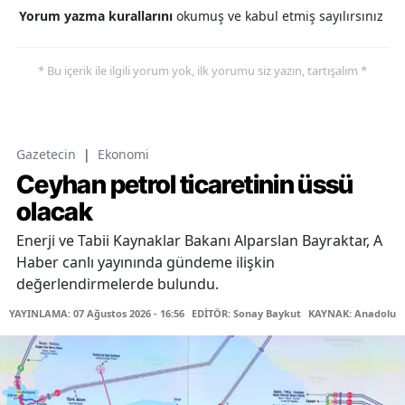
Yorum yazma kurallarını
okumuş ve kabul etmiş sayılırsınız
* Bu içerik ile ilgili yorum yok, ilk yorumu siz yazın, tartışalım *
Gazetecin
|
Ekonomi
Ceyhan petrol ticaretinin üssü
olacak
Enerji ve Tabii Kaynaklar Bakanı Alparslan Bayraktar, A
Haber canlı yayınında gündeme ilişkin
değerlendirmelerde bulundu.
YAYINLAMA: 07 Ağustos 2026 - 16:56
EDİTÖR: Sonay Baykut
KAYNAK: Anadolu A