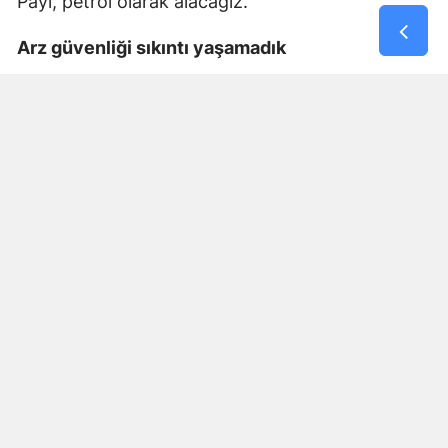
Payı, petrol olarak alacağız.
Arz güvenliği sıkıntı yaşamadık
Türkiye büyük bir çeşitlendirme stratejisi ortaya
koydu. ‘Ülkemize sadece boru hattıyla doğal gaz
tedarik etmeyelim’ dedik, aynı zamanda
dünyadaki büyük LNG ihracat potansiyelini
gördük ve ondan istifade edebilmek için
altyapımızı 5 kat artıracak yatırımlar yaptık. Bu
yatırımlarla Türkiye bugün hamdolsun Hürmüz
krizine rağmen arz güvenliğinde bir sıkıntı
yaşamıyor. 2020 pandemi krizine, 2022 Rusya-
Ukrayna savaşına, şimdi Hürmüz krizine rağmen
Türkiye, bugüne kadar petrolde, petrol
ürünlerinde, doğal gazda ve elektrikte herhangi