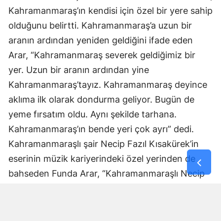
Kahramanmaraş’ın kendisi için özel bir yere sahip
olduğunu belirtti. Kahramanmaraş’a uzun bir
aranın ardından yeniden geldiğini ifade eden
Arar, “Kahramanmaraş severek geldiğimiz bir
yer. Uzun bir aranın ardından yine
Kahramanmaraş’tayız. Kahramanmaraş deyince
aklıma ilk olarak dondurma geliyor. Bugün de
yeme fırsatım oldu. Aynı şekilde tarhana.
Kahramanmaraş’ın bende yeri çok ayrı” dedi.
Kahramanmaraşlı şair Necip Fazıl Kısakürek’in
eserinin müzik kariyerindeki özel yerinden de
bahseden Funda Arar, “Kahramanmaraşlı Necip
Fazıl Kısakürek’in ‘Kaldırımlar’ şiirini
konservatuardayken bir arkadaşım bestelemişti
ve ben de onu ilk albümümde okudum. Benim ilk