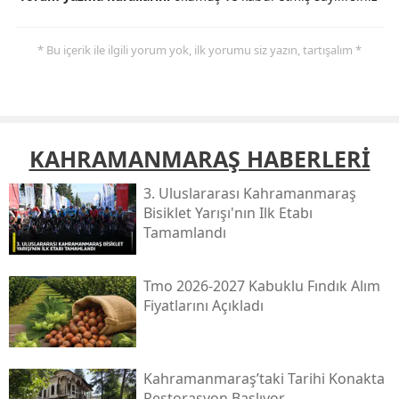
* Bu içerik ile ilgili yorum yok, ilk yorumu siz yazın, tartışalım *
KAHRAMANMARAŞ HABERLERİ
3. Uluslararası Kahramanmaraş
Bisiklet Yarışı'nın Ilk Etabı
Tamamlandı
Tmo 2026-2027 Kabuklu Fındık Alım
Fiyatlarını Açıkladı
Kahramanmaraş’taki Tarihi Konakta
Restorasyon Başlıyor