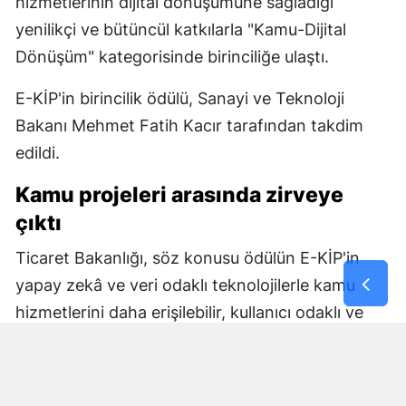
hizmetlerinin dijital dönüşümüne sağladığı
yenilikçi ve bütüncül katkılarla "Kamu-Dijital
Dönüşüm" kategorisinde birinciliğe ulaştı.
E-KİP'in birincilik ödülü, Sanayi ve Teknoloji
Bakanı Mehmet Fatih Kacır tarafından takdim
edildi.
Kamu projeleri arasında zirveye
çıktı
Ticaret Bakanlığı, söz konusu ödülün E-KİP'in
yapay zekâ ve veri odaklı teknolojilerle kamu
hizmetlerini daha erişilebilir, kullanıcı odaklı ve
etkin hale getirme başarısını ortaya koyduğunu
belirtti. Bakanlık, ihracatçıların değişen
ihtiyaçlarına uygun dijital çözümler geliştirmeye