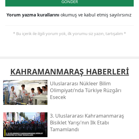
GÖNDER
Yorum yazma kurallarını
okumuş ve kabul etmiş sayılırsınız
* Bu içerik ile ilgili yorum yok, ilk yorumu siz yazın, tartışalım *
KAHRAMANMARAŞ HABERLERİ
Uluslararası Nükleer Bilim
Olimpiyatı’nda Türkiye Rüzgârı
Esecek
3. Uluslararası Kahramanmaraş
Bisiklet Yarışı'nın Ilk Etabı
Tamamlandı