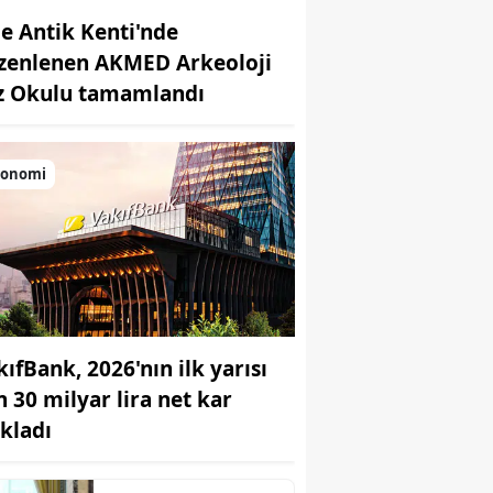
de Antik Kenti'nde
zenlenen AKMED Arkeoloji
z Okulu tamamlandı
konomi
kıfBank, 2026'nın ilk yarısı
n 30 milyar lira net kar
ıkladı