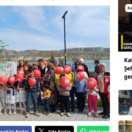
Bilecik
K
Bingöl
Bitlis
Bolu
Burdur
Ka
Bursa
Şeh
ge
Çanakkale
Çankırı
Çorum
Denizli
Diyarbakır
book'ta Paylaş
X'de Paylaş
Whatsapp'tan Gönde