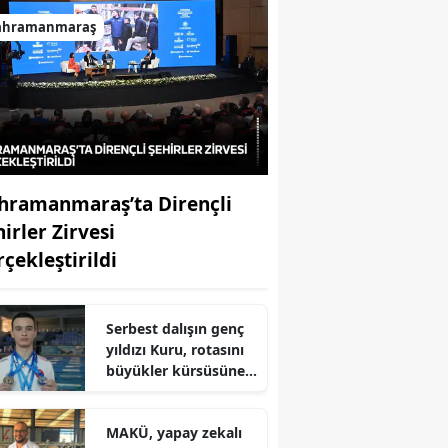
ahramanmaraş
hramanmaraş’ta Dirençli
irler Zirvesi
rçekleştirildi
Serbest dalışın genç
yıldızı Kuru, rotasını
büyükler kürsüsüne
çevirdi
MAKÜ, yapay zekalı
r