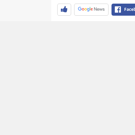
Face
Kale Mahallesi Ata Caddesi Lo
yayılan kötü kokuyu fark eden 
sağlık ve itfaiye ekipleri sevk ed
Adrese gelen ekipler, kokunun 
daireden geldiğini tespit etti. Ç
köyde olduğu belirlenen Öztürk
Sağlık ekiplerinin yaptığı kont
edildi. İlk incelemede kesi ve
otopsi için Hitit Üniversitesi 
morguna kaldırıldı.
Öte yandan Öztürk'ün komşula
öğrenildi.