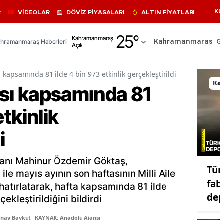
K
R
VİDEOLAR
DÖVİZ PİYASALARI
ALTIN FİYATLARI
Adana
25
°
Kahramanmaraş
hramanmaraş Haberleri
Kahramanmaraş
Açık
Adıyaman
Afyonkarahisar
sı kapsamında 81 ilde 4 bin 973 etkinlik gerçekleştirildi
K
tası kapsamında 81
Ağrı
etkinlik
Amasya
Ankara
i
Antalya
kanı Mahinur Özdemir Göktaş,
Tü
Artvin
le mayıs ayının son haftasının Milli Aile
fa
i hatırlatarak, hafta kapsamında 81 ilde
Aydın
de
ekleştirildiğini bildirdi
Balıkesir
onay Baykut
KAYNAK: Anadolu Ajansı