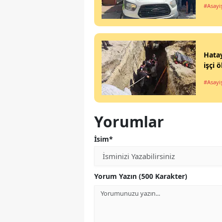
#Asayi
Hatay
işçi 
#Asayi
Yorumlar
İsim*
Yorum Yazın (500 Karakter)