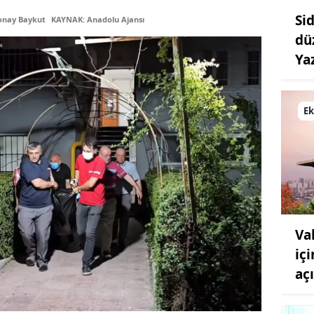
Si
onay Baykut
KAYNAK: Anadolu Ajansı
Samsun
dü
Siirt
Ya
Sinop
Sivas
E
Tekirdağ
Tokat
Trabzon
Tunceli
Va
içi
Şanlıurfa
aç
Uşak
Van