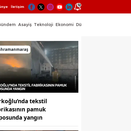
12
ünye
İletişim
Gündem
Asayiş
Teknoloji
Ekonomi
Dünya
Spor
ahramanmaraş
rkoğlu’nda tekstil
brikasının pamuk
posunda yangın