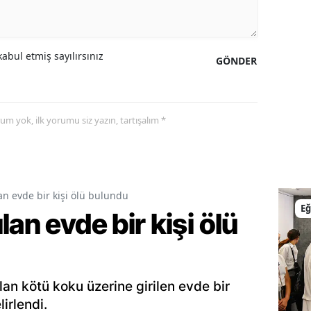
Malatya
Manisa
abul etmiş sayılırsınız
GÖNDER
Kahramanmaraş
Mardin
yorum yok, ilk yorumu siz yazın, tartışalım *
Muğla
Muş
Nevşehir
an evde bir kişi ölü bulundu
Eğ
an evde bir kişi ölü
Niğde
Ordu
Rize
n kötü koku üzerine girilen evde bir
lirlendi.
Sakarya