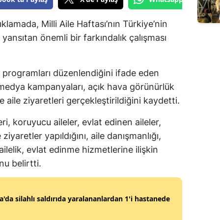
Edirne
klamada, Milli Aile Haftası’nın Türkiye’nin
Elazığ
u yansıtan önemli bir farkındalık çalışması
Erzincan
ş programları düzenlendiğini ifade eden
Erzurum
 medya kampanyaları, açık hava görünürlük
Eskişehir
e aile ziyaretleri gerçekleştirildiğini kaydetti.
Gaziantep
i, koruyucu aileler, evlat edinen aileler,
Giresun
e ziyaretler yapıldığını, aile danışmanlığı,
ailelik, evlat edinme hizmetlerine ilişkin
Gümüşhane
u belirtti.
Hakkari
Hatay
'da silahlı saldırıda yaralananlardan 1'i hastanede
Isparta