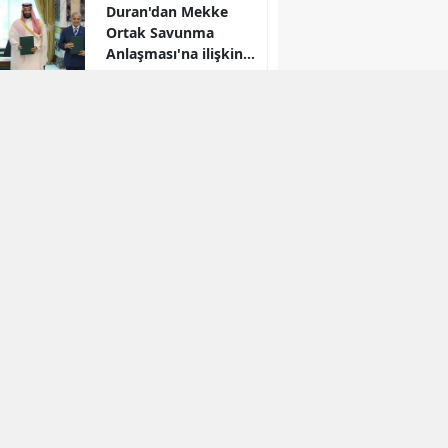
Duran'dan Mekke
r
Ortak Savunma
Anlaşması'na ilişkin
paylaşım
Kahramanmaraş
İstiklal
Üniversitesi'nde
altyapı ve yatırım
hamlesi