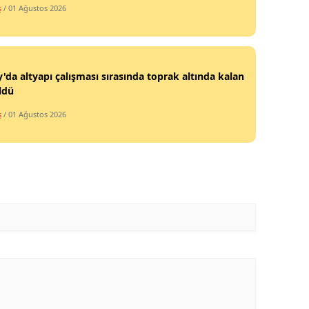
ş
/ 01 Ağustos 2026
Mersin
İstanbul
İzmir
'da altyapı çalışması sırasında toprak altında kalan
öldü
Kars
ş
/ 01 Ağustos 2026
Kastamonu
Kayseri
Kırklareli
Kırşehir
Kocaeli
Konya
Kütahya