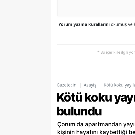
Yorum yazma kurallarını
okumuş ve k
* Bu içerik ile ilgili 
Gazetecin
|
Asayiş
|
Kötü koku yayıl
Kötü koku yayıl
bulundu
Çorum'da apartmandan yayıla
kişinin hayatını kaybettiği be