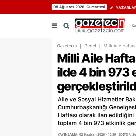
08 Ağustos 2026, Cumartesi
YAZARLA
Ka
Gazetecin
|
Genel
|
Milli Aile Hafta
Milli Aile Haf
ilde 4 bin 973 
gerçekleştirild
Aile ve Sosyal Hizmetler Ba
Cumhurbaşkanlığı Genelgesi i
Haftası olarak ilan edildiğin
toplam 4 bin 973 etkinlik gerç
YAYINLAMA: 02 Haziran 2026 - 10:59
EDİTÖR: S