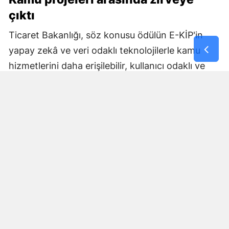
çıktı
Ticaret Bakanlığı, söz konusu ödülün E-KİP'in
yapay zekâ ve veri odaklı teknolojilerle kamu
hizmetlerini daha erişilebilir, kullanıcı odaklı ve
etkin hale getirme başarısını ortaya koyduğunu
belirtti. Bakanlık, ihracatçıların değişen
ihtiyaçlarına uygun dijital çözümler geliştirmeye
yönelik çalışmaların kararlılıkla sürdürüleceğini
vurguladı.
İhracatçılara kapsamlı dijital rehberlik
Öte yandan platformun geliştirilmesine yönelik
çalışmalar da devam ediyor. Daha güçlü
altyapıyla yenilenen Akıllı E-İhracat Robotu'nun