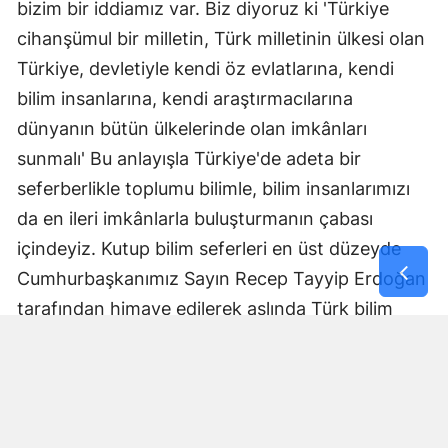
bizim bir iddiamız var. Biz diyoruz ki 'Türkiye
cihanşümul bir milletin, Türk milletinin ülkesi olan
Türkiye, devletiyle kendi öz evlatlarına, kendi
bilim insanlarına, kendi araştırmacılarına
dünyanın bütün ülkelerinde olan imkânları
sunmalı' Bu anlayışla Türkiye'de adeta bir
seferberlikle toplumu bilimle, bilim insanlarımızı
da en ileri imkânlarla buluşturmanın çabası
içindeyiz. Kutup bilim seferleri en üst düzeyde
Cumhurbaşkanımız Sayın Recep Tayyip Erdoğan
tarafından himaye edilerek aslında Türk bilim
insanlarının ufkunun en ileri seviyeye taşındığı
laboratuvar çalışmalarıdır. Kutuplar çok istisnai
coğrafyalardır.
Sadece geçmişten değil gelecekten de haber