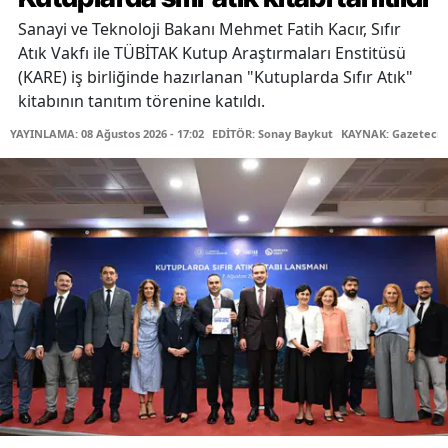
Sanayi ve Teknoloji Bakanı Mehmet Fatih Kacır, Sıfır
Atık Vakfı ile TÜBİTAK Kutup Araştırmaları Enstitüsü
(KARE) iş birliğinde hazırlanan "Kutuplarda Sıfır Atık"
kitabının tanıtım törenine katıldı.
YAYINLAMA: 08 Ağustos 2026 - 17:02
EDİTÖR: Sonay Baykut
KAYNAK: Gazetecin