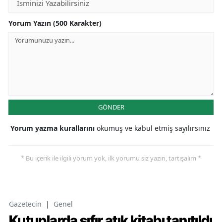
Yorum Yazın (500 Karakter)
GÖNDER
Yorum yazma kurallarını
okumuş ve kabul etmiş sayılırsınız
* Bu içerik ile ilgili yorum yok, ilk yorumu siz yazın, tartışalım *
Gazetecin
|
Genel
Kutuplarda sıfır atık kitabı tanıtıldı