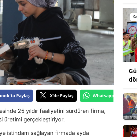
Bilecik
K
Bingöl
Bitlis
Bolu
Burdur
Bursa
Gü
dö
Çanakkale
Çankırı
book'ta Paylaş
X'de Paylaş
Whatsapp'tan Gönde
Çorum
inde 25 yıldır faaliyetini sürdüren firma,
si üretimi gerçekleştiriyor.
Denizli
Diyarbakır
iye istihdam sağlayan firmada ayda