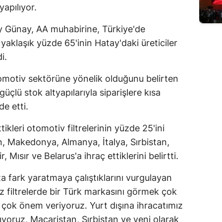
yapılıyor.
Edirne
 Günay, AA muhabirine, Türkiye'de
Elazığ
n yaklaşık yüzde 65'inin Hatay'daki üreticiler
Erzincan
i.
Erzurum
otomotiv sektörüne yönelik olduğunu belirten
güçlü stok altyapılarıyla siparişlere kısa
Eskişehir
de etti.
Gaziantep
tikleri otomotiv filtrelerinin yüzde 25'ini
Giresun
, Makedonya, Almanya, İtalya, Sırbistan,
Gümüşhane
, Mısır ve Belarus'a ihraç ettiklerini belirtti.
Hakkari
tta fark yaratmaya çalıştıklarını vurgulayan
z filtrelerde bir Türk markasını görmek çok
Hatay
 çok önem veriyoruz. Yurt dışına ihracatımız
Isparta
ıyoruz, Macaristan, Sırbistan ve yeni olarak