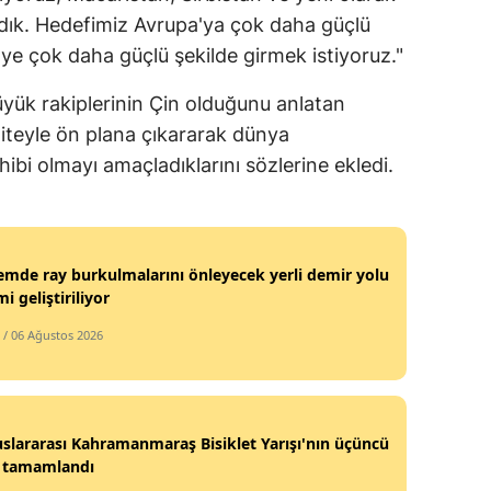
ladık. Hedefimiz Avrupa'ya çok daha güçlü
Mersin
'ye çok daha güçlü şekilde girmek istiyoruz."
İstanbul
yük rakiplerinin Çin olduğunu anlatan
İzmir
aliteyle ön plana çıkararak dünya
ibi olmayı amaçladıklarını sözlerine ekledi.
Kars
Kastamonu
Kayseri
mde ray burkulmalarını önleyecek yerli demir yolu
mi geliştiriliyor
Kırklareli
/ 06 Ağustos 2026
Kırşehir
Kocaeli
Konya
uslararası Kahramanmaraş Bisiklet Yarışı'nın üçüncü
ı tamamlandı
Kütahya