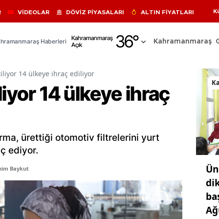
K
R
VİDEOLAR
DÖVİZ PİYASALARI
ALTIN FİYATLARI
Adana
36
°
Kahramanmaraş
hramanmaraş Haberleri
Kahramanmaraş
Açık
Adıyaman
Afyonkarahisar
iliyor 14 ülkeye ihraç ediliyor
K
liyor 14 ülkeye ihraç
Ağrı
Amasya
Ankara
ma, ürettiği otomotiv filtrelerini yurt
Antalya
aç ediyor.
Ün
Artvin
him Baykut
di
Aydın
ba
Ağ
Balıkesir