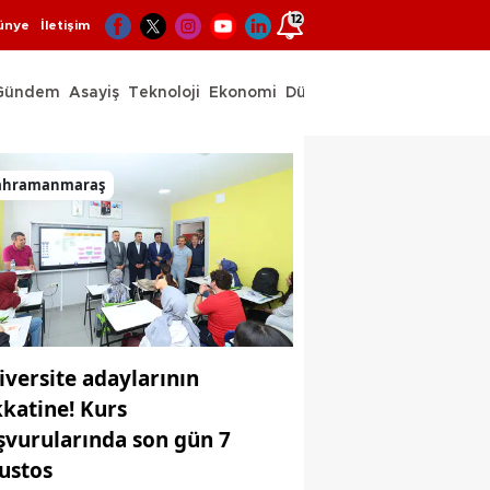
12
ünye
İletişim
Gündem
Asayiş
Teknoloji
Ekonomi
Dünya
Spor
ahramanmaraş
iversite adaylarının
kkatine! Kurs
şvurularında son gün 7
ustos