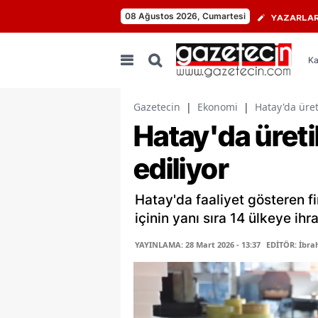
08 Ağustos 2026, Cumartesi
YAZARLA
Ka
Gazetecin
|
Ekonomi
|
Hatay'da üret
Hatay'da üreti
ediliyor
Hatay'da faaliyet gösteren fir
içinin yanı sıra 14 ülkeye ihr
YAYINLAMA: 28 Mart 2026 - 13:37
EDİTÖR: İbra