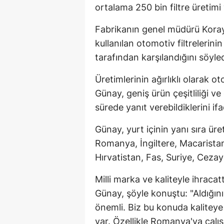
ortalama 250 bin filtre üretimi 
Fabrikanın genel müdürü Koray
kullanılan otomotiv filtrelerini
tarafından karşılandığını söyled
Üretimlerinin ağırlıklı olarak 
Günay, geniş ürün çeşitliliği ve 
sürede yanıt verebildiklerini ifa
Günay, yurt içinin yanı sıra üret
Romanya, İngiltere, Macaristan
Hırvatistan, Fas, Suriye, Cezayir
Milli marka ve kaliteyle ihraca
Günay, şöyle konuştu: "Aldığını
önemli. Biz bu konuda kaliteye
var. Özellikle Romanya'ya çalış