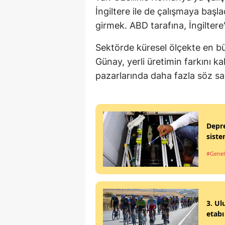
İngiltere ile de çalışmaya baş
girmek. ABD tarafına, İngiltere
Sektörde küresel ölçekte en bü
Günay, yerli üretimin farkını k
pazarlarında daha fazla söz sah
Depre
siste
#Genel
3. Ul
etab