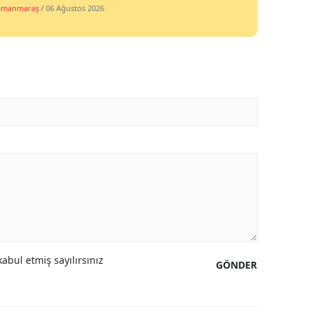
amanmaraş
/ 06 Ağustos 2026
Malatya
Manisa
Kahramanmaraş
Mardin
Muğla
Muş
Nevşehir
Niğde
Ordu
abul etmiş sayılırsınız
GÖNDER
Rize
Sakarya