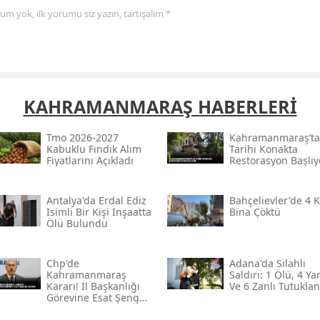
yorum yok, ilk yorumu siz yazın, tartışalım *
Samsun
Siirt
Sinop
KAHRAMANMARAŞ HABERLERİ
Sivas
Tmo 2026-2027
Kahramanmaraş’ta
Tekirdağ
Kabuklu Fındık Alım
Tarihi Konakta
Fiyatlarını Açıkladı
Restorasyon Başlıy
Tokat
Trabzon
Antalya'da Erdal Ediz
Bahçelievler'de 4 K
Isimli Bir Kişi Inşaatta
Bina Çöktü
Ölü Bulundu
Tunceli
Şanlıurfa
Chp'de
Adana'da Silahlı
Kahramanmaraş
Saldırı: 1 Ölü, 4 Yar
Kararı! İl Başkanlığı
Ve 6 Zanlı Tutuklan
Uşak
Görevine Esat Şengül
Atandı
Van