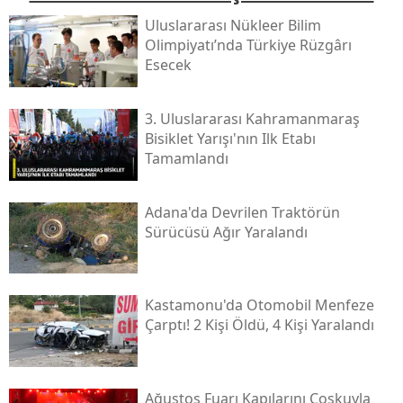
Uluslararası Nükleer Bilim
Olimpiyatı’nda Türkiye Rüzgârı
Esecek
3. Uluslararası Kahramanmaraş
Bisiklet Yarışı'nın Ilk Etabı
Tamamlandı
Adana'da Devrilen Traktörün
Sürücüsü Ağır Yaralandı
Kastamonu'da Otomobil Menfeze
Çarptı! 2 Kişi Öldü, 4 Kişi Yaralandı
Ağustos Fuarı Kapılarını Coşkuyla