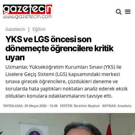
Gazetecin
|
Eğitim
YKS ve LGS öncesi son
dönemeçte öğrencilere kritik
uyarı
Uzmanlar, Yükseköğretim Kurumları Sınavı (YKS) ile
Liselere Geçiş Sistemi (LGS) kapsamındaki merkezi
sınava girecek öğrencilere, çözdükleri deneme ve
sorularda hata yaptıkları noktaları analiz ederek eksik
oldukları konulara odaklanmalarını tavsiye etti.
YAYINLAMA: 29 Mayıs 2026 - 14:48
EDİTÖR: İbrahim Baykut
KAYNAK: Anadolu Aj