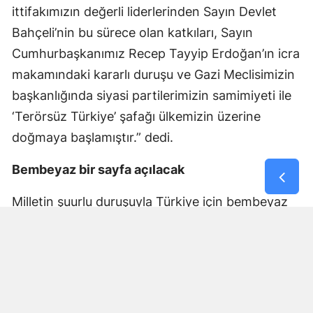
ittifakımızın değerli liderlerinden Sayın Devlet
Bahçeli’nin bu sürece olan katkıları, Sayın
Cumhurbaşkanımız Recep Tayyip Erdoğan’ın icra
makamındaki kararlı duruşu ve Gazi Meclisimizin
başkanlığında siyasi partilerimizin samimiyeti ile
‘Terörsüz Türkiye’ şafağı ülkemizin üzerine
doğmaya başlamıştır.” dedi.
Bembeyaz bir sayfa açılacak
Milletin şuurlu duruşuyla Türkiye için bembeyaz
bir sayfa açılacağını kaydeden Bakan Gürlek,
“Ülkemiz tüm enerjisini ekonomik ve kalkınma ile
bölgesel huzur ve güven, refah noktasında hak
ettiği konuma erişecektir. Iğdır halkımızın bu
süreçlerde vakur duruşu için ayrıca ben