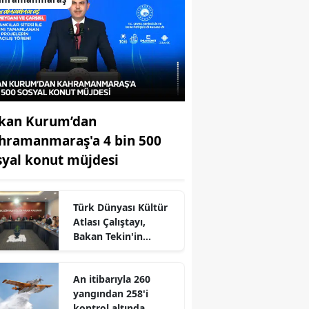
kan Kurum’dan
hramanmaraş'a 4 bin 500
syal konut müjdesi
Türk Dünyası Kültür
Atlası Çalıştayı,
Bakan Tekin'in
katılımıyla başladı
An itibarıyla 260
yangından 258'i
r
kontrol altında