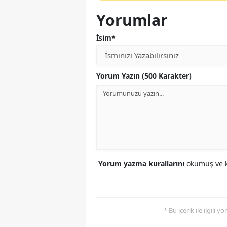
Yorumlar
İsim*
Yorum Yazın (500 Karakter)
Yorum yazma kurallarını
okumuş ve k
* Bu içerik ile ilgili 