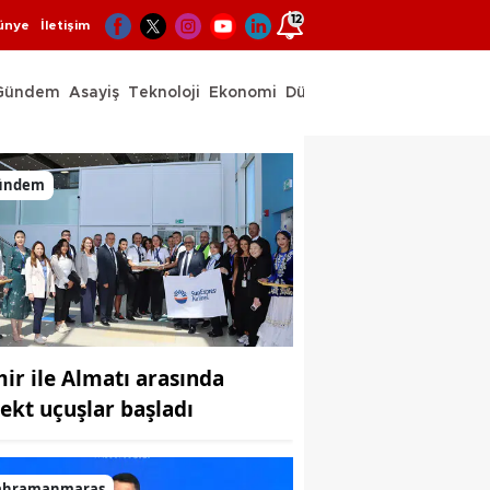
12
ünye
İletişim
Gündem
Asayiş
Teknoloji
Ekonomi
Dünya
Spor
ündem
mir ile Almatı arasında
rekt uçuşlar başladı
ahramanmaraş