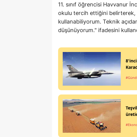
11. sınıf öğrencisi Havvanur İn
okulu tercih ettiğini belirtere
kullanabiliyorum. Teknik açıda
düşünüyorum." ifadesini kullan
8'inc
Kara
#Gün
Teşvi
üreti
#Ekon