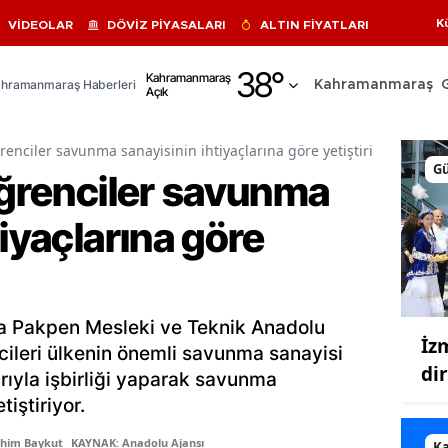
K
VİDEOLAR
DÖVİZ PİYASALARI
ALTIN FİYATLARI
Adana
38
°
Kahramanmaraş
hramanmaraş Haberleri
Kahramanmaraş
Açık
Adıyaman
Afyonkarahisar
ğrenciler savunma sanayisinin ihtiyaçlarına göre yetiştiriliyor
G
öğrenciler savunma
Ağrı
tiyaçlarına göre
Amasya
Ankara
Antalya
 Pakpen Mesleki ve Teknik Anadolu
İz
Artvin
cileri ülkenin önemli savunma sanayisi
di
larıyla işbirliği yaparak savunma
Aydın
tiştiriyor.
Balıkesir
ahim Baykut
KAYNAK: Anadolu Ajansı
K