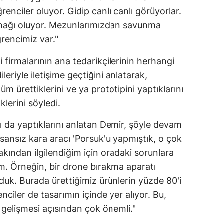
nciler oluyor. Gidip canlı canlı görüyorlar.
Samsun
nağı oluyor. Mezunlarımızdan savunma
Siirt
rencimiz var."
Sinop
firmalarının ana tedarikçilerinin herhangi
leriyle iletişime geçtiğini anlatarak,
Sivas
üm ürettiklerini ve ya prototipini yaptıklarını
Tekirdağ
klerini söyledi.
Tokat
ı da yaptıklarını anlatan Demir, şöyle devam
sansız kara aracı 'Porsuk'u yapmıştık, o çok
Trabzon
yakından ilgilendiğim için oradaki sorunlara
Tunceli
m. Örneğin, bir drone bırakma aparatı
duk. Burada ürettiğimiz ürünlerin yüzde 80'i
Şanlıurfa
nciler de tasarımın içinde yer alıyor. Bu,
Uşak
gelişmesi açısından çok önemli."
Van