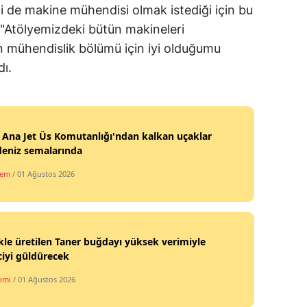
ci de makine mühendisi olmak istediği için bu
Yozgat
k, "Atölyemizdeki bütün makineleri
n mühendislik bölümü için iyi olduğumu
Zonguldak
dı.
Aksaray
Bayburt
i Ana Jet Üs Komutanlığı'ndan kalkan uçaklar
Karaman
deniz semalarında
Kırıkkale
dem
/ 01 Ağustos 2026
Batman
Şırnak
kle üretilen Taner buğdayı yüksek verimiyle
Bartın
ciyi güldürecek
Ardahan
omi
/ 01 Ağustos 2026
Iğdır