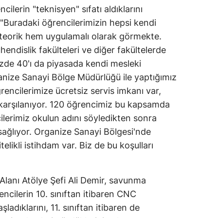
ilerin "teknisyen" sıfatı aldıklarını
Mersin
 "Buradaki öğrencilerimizin hepsi kendi
İstanbul
m teorik hem uygulamalı olarak görmekte.
endislik fakülteleri ve diğer fakültelerde
İzmir
zde 40'ı da piyasada kendi mesleki
Kars
anize Sanayi Bölge Müdürlüğü ile yaptığımız
ncilerimize ücretsiz servis imkanı var,
Kastamonu
karşılanıyor. 120 öğrencimiz bu kapsamda
Kayseri
ilerimiz okulun adını söyledikten sonra
sağlıyor. Organize Sanayi Bölgesi'nde
Kırklareli
likli istihdam var. Biz de bu koşulları
Kırşehir
Kocaeli
Alanı Atölye Şefi Ali Demir, savunma
Konya
ncilerin 10. sınıftan itibaren CNC
adıklarını, 11. sınıftan itibaren de
Kütahya