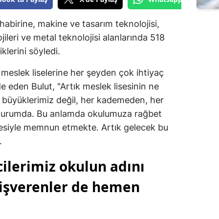
Edirne
abirine, makine ve tasarım teknolojisi,
Elazığ
leri ve metal teknolojisi alanlarında 518
lerini söyledi.
Erzincan
meslek liselerine her şeyden çok ihtiyaç
Erzurum
e eden Bulut, "Artık meslek lisesinin ne
Eskişehir
büyüklerimiz değil, her kademeden, her
Gaziantep
durumda. Bu anlamda okulumuza rağbet
desiyle memnun etmekte. Artık gelecek bu
Giresun
.
Gümüşhane
ilerimiz okulun adını
Hakkari
 işverenler de hemen
Hatay
Isparta