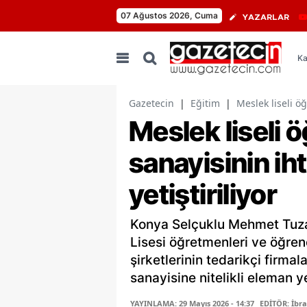
07 Ağustos 2026, Cuma
YAZARLAR
Ka
Gazetecin
|
Eğitim
|
Meslek liseli ö
Meslek liseli 
sanayisinin ih
yetiştiriliyor
Konya Selçuklu Mehmet Tuza
Lisesi öğretmenleri ve öğren
şirketlerinin tedarikçi firma
sanayisine nitelikli eleman ye
YAYINLAMA: 29 Mayıs 2026 - 14:37
EDİTÖR: İbr