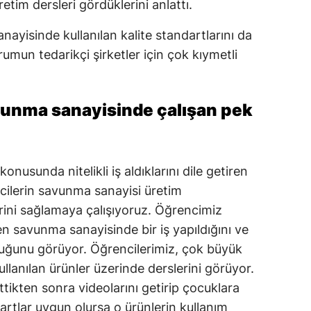
retim dersleri gördüklerini anlattı.
Malatya
ayisinde kullanılan kalite standartlarını da
Manisa
rumun tedarikçi şirketler için çok kıymetli
Kahramanmaraş
unma sanayisinde çalışan pek
Mardin
Muğla
Muş
nusunda nitelikli iş aldıklarını dile getiren
ncilerin savunma sanayisi üretim
Nevşehir
rini sağlamaya çalışıyoruz. Öğrencimiz
Niğde
 savunma sanayisinde bir iş yapıldığını ve
lduğunu görüyor. Öğrencilerimiz, çok büyük
Ordu
lanılan ürünler üzerinde derslerini görüyor.
Rize
ttikten sonra videolarını getirip çocuklara
Sakarya
artlar uygun olursa o ürünlerin kullanım