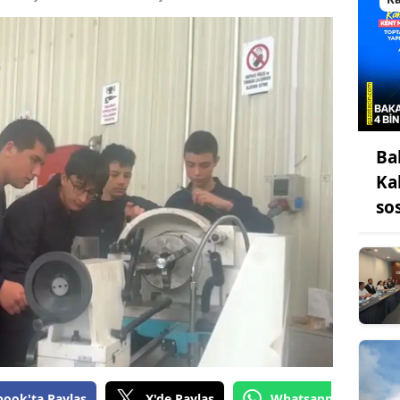
Bilecik
Bingöl
Bitlis
Bolu
Ba
Burdur
Ka
Bursa
so
Çanakkale
Çankırı
Çorum
Denizli
Diyarbakır
book'ta Paylaş
X'de Paylaş
Whatsapp'tan Gönde