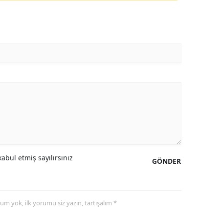
Yalova
Karabük
Kilis
Osmaniye
Düzce
abul etmiş sayılırsınız
GÖNDER
yorum yok, ilk yorumu siz yazın, tartışalım *