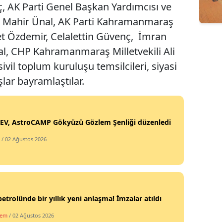
, AK Parti Genel Başkan Yardımcısı ve
Edirne
i Mahir Ünal, AK Parti Kahramanmaraş
Elazığ
et Özdemir, Celalettin Güvenç, İmran
zal, CHP Kahramanmaraş Milletvekili Ali
Erzincan
ivil toplum kuruluşu temsilcileri, siyasi
Erzurum
şlar bayramlaştılar.
Eskişehir
Gaziantep
EV, AstroCAMP Gökyüzü Gözlem Şenliği düzenledi
Giresun
/ 02 Ağustos 2026
Gümüşhane
Hakkari
Hatay
petrolünde bir yıllık yeni anlaşma! İmzalar atıldı
Isparta
dem
/ 02 Ağustos 2026