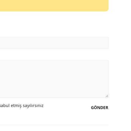
Mersin
İstanbul
İzmir
Kars
Kastamonu
Kayseri
Kırklareli
Kırşehir
Kocaeli
abul etmiş sayılırsınız
GÖNDER
Konya
Kütahya