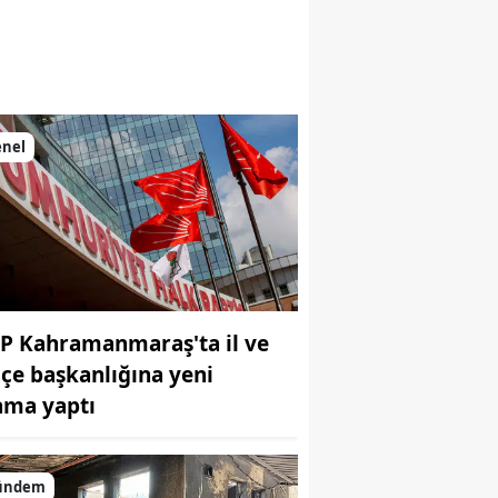
enel
P Kahramanmaraş'ta il ve
ilçe başkanlığına yeni
ama yaptı
ündem