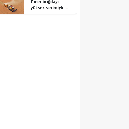
Taner buğdayı
yüksek verimiyle
üreticiyi güldürecek