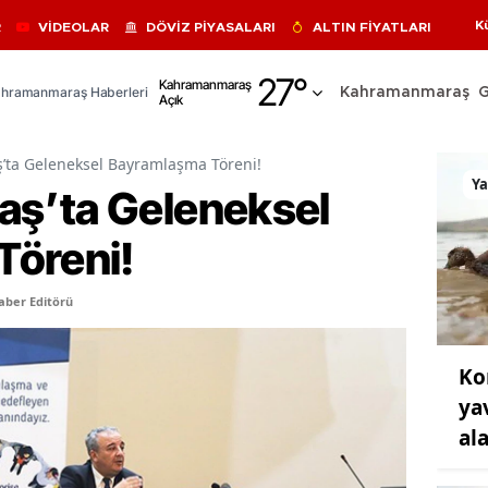
K
R
VİDEOLAR
DÖVİZ PİYASALARI
ALTIN FİYATLARI
Adana
27
°
Kahramanmaraş
hramanmaraş Haberleri
Kahramanmaraş
Açık
Adıyaman
Afyonkarahisar
ta Geleneksel Bayramlaşma Töreni!
Y
ş’ta Geleneksel
Ağrı
Töreni!
Amasya
Ankara
aber Editörü
Antalya
Ko
Artvin
ya
Aydın
al
Balıkesir