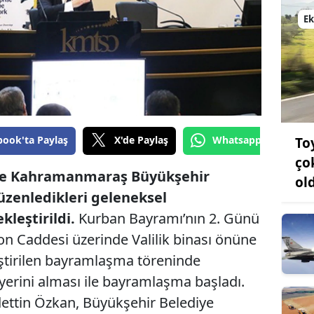
Bilecik
E
Bingöl
Bitlis
Bolu
Burdur
book'ta Paylaş
X'de Paylaş
Whatsapp'tan Gönde
To
Bursa
ço
ve Kahramanmaraş Büyükşehir
ol
Çanakkale
üzenledikleri geleneksel
leştirildi.
Kurban Bayramı’nın 2. Günü
Çankırı
on Caddesi üzerinde Valilik binası önüne
Çorum
ştirilen bayramlaşma töreninde
Denizli
rini alması ile bayramlaşma başladı.
ttin Özkan, Büyükşehir Belediye
Diyarbakır