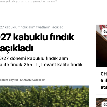
yorum yok, ilk yorumu siz yazın, tartışalım *
Malatya
Manisa
Kahramanmaraş
 kabuklu fındık alım fiyatlarını açıkladı
G
7 kabuklu fındık
Mardin
 açıkladı
Muğla
Muş
6/27 dönemi kabuklu fındık alım
kalite fındık 255 TL, Levant kalite fındık
Nevşehir
CH
Niğde
6 
brahim Baykut
KAYNAK: Gazetecin
Ordu
at
Rize
G
Sakarya