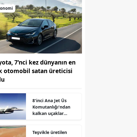
konomi
r
yota, 7’nci kez dünyanın en
k otomobil satan üreticisi
du
8'inci Ana Jet Üs
Komutanlığı'ndan
kalkan uçaklar
Karadeniz
semalarında
Teşvikle üretilen