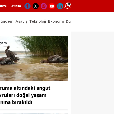
12
ünye
İletişim
Gündem
Asayiş
Teknoloji
Ekonomi
Dünya
Spor
aşam
ruma altındaki angut
vruları doğal yaşam
anına bırakıldı