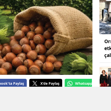
Samsun
Siirt
Sinop
Sivas
Or
et
Tekirdağ
ça
Tokat
Trabzon
Tunceli
book'ta Paylaş
X'de Paylaş
Whatsapp'tan Gönde
Şanlıurfa
, 2026/27 dönemi kabuklu fındık alım
Uşak
ite fındık için kilogram başına 255 TL,
0 TL alım fiyatı belirlenirken, yüksek
Van