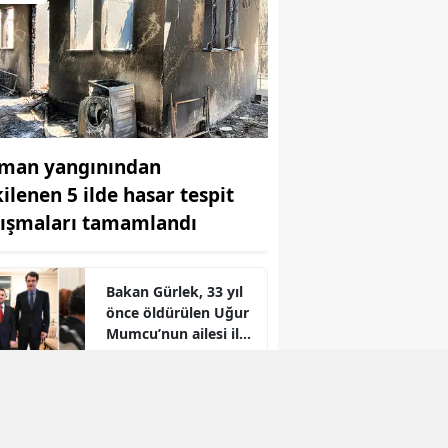
man yangınından
kilenen 5 ilde hasar tespit
lışmaları tamamlandı
Bakan Gürlek, 33 yıl
önce öldürülen Uğur
Mumcu’nun ailesi ile
r
bir araya geldi
Bosna-Hersek'ten
yola çıkan Filistin
Konvoyu