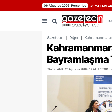
06 Ağustos 2026, Perşembe
YAZARLA
Ka
Gazetecin
|
Diğer
|
Kahramanmaraş’
Kahramanmara
Bayramlaşma 
YAYINLAMA: 23 Ağustos 2018 - 12:24
EDİTÖR: H