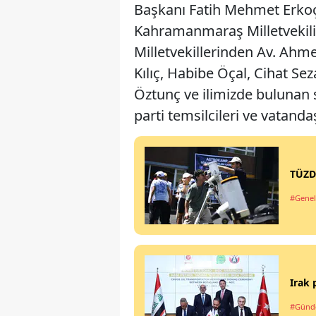
Başkanı Fatih Mehmet Erkoç
Kahramanmaraş Milletvekil
Milletvekillerinden Av. Ahm
Kılıç, Habibe Öçal, Cihat Se
Öztunç ve ilimizde bulunan s
parti temsilcileri ve vatanda
TÜZD
#Genel
Irak 
#Gün