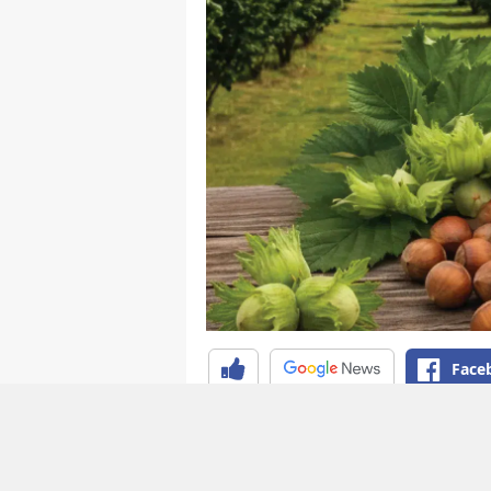
Face
Toprak Mahsulleri Ofisi (TMO)
fiyatlarını duyurdu. Giresun kal
Levant kalite fındık için ise 25