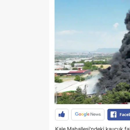
Face
Kale Mahallesi'ndeki kauçuk f