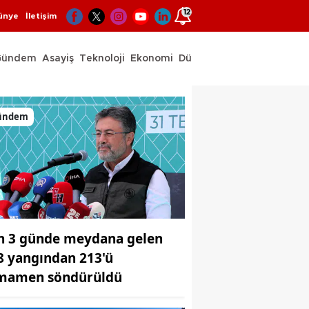
12
ünye
İletişim
Gündem
Asayiş
Teknoloji
Ekonomi
Dünya
Spor
ündem
n 3 günde meydana gelen
8 yangından 213'ü
mamen söndürüldü