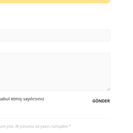
Mersin
İstanbul
İzmir
Kars
Kastamonu
Kayseri
Kırklareli
Kırşehir
abul etmiş sayılırsınız
GÖNDER
Kocaeli
Konya
yorum yok, ilk yorumu siz yazın, tartışalım *
Kütahya