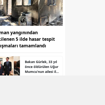
man yangınından
kilenen 5 ilde hasar tespit
lışmaları tamamlandı
Bakan Gürlek, 33 yıl
önce öldürülen Uğur
Mumcu’nun ailesi ile
r
bir araya geldi
Bosna-Hersek'ten
yola çıkan Filistin
Konvoyu
Kahramanmaraş'a