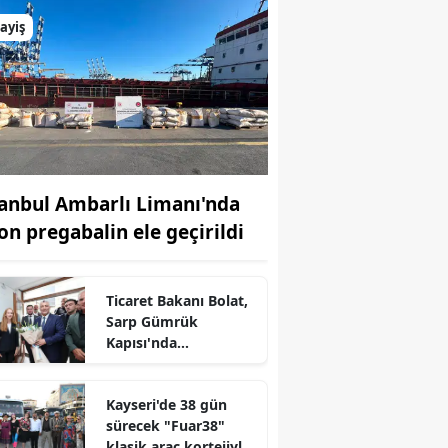
ayiş
tanbul Ambarlı Limanı'nda
ton pregabalin ele geçirildi
Ticaret Bakanı Bolat,
Sarp Gümrük
Kapısı'nda
incelemelerde
bulundu
r
Kayseri'de 38 gün
sürecek "Fuar38"
klasik araç kortejiyle