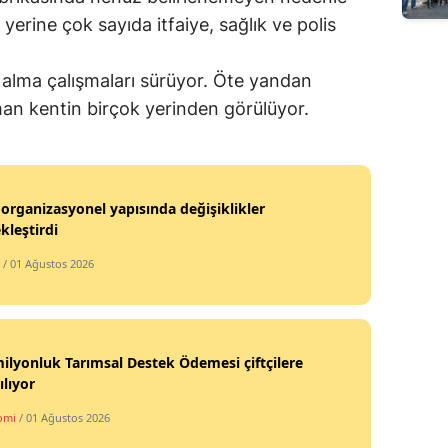
 yerine çok sayıda itfaiye, sağlık ve polis
Edirne
Elazığ
a alma çalışmaları sürüyor. Öte yandan
Erzincan
an kentin birçok yerinden görülüyor.
Erzurum
Eskişehir
organizasyonel yapısında değişiklikler
kleştirdi
Gaziantep
/ 01 Ağustos 2026
Giresun
Gümüşhane
Hakkari
ilyonluk Tarımsal Destek Ödemesi çiftçilere
ılıyor
Hatay
omi
/ 01 Ağustos 2026
Isparta