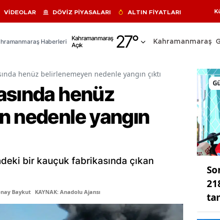
K
VİDEOLAR
DÖVİZ PİYASALARI
ALTIN FİYATLARI
Adana
27
°
Kahramanmaraş
hramanmaraş Haberleri
Kahramanmaraş
Açık
Adıyaman
Afyonkarahisar
sında henüz belirlenemeyen nedenle yangın çıktı
G
asında henüz
Ağrı
n nedenle yangın
Amasya
Ankara
Antalya
ndeki bir kauçuk fabrikasında çıkan
So
Artvin
21
Aydın
onay Baykut
KAYNAK: Anadolu Ajansı
ta
Balıkesir