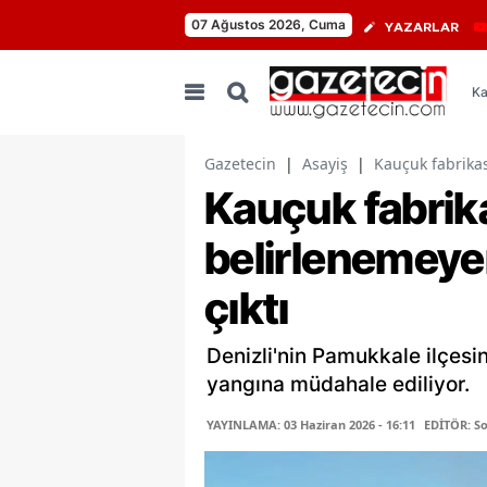
07 Ağustos 2026, Cuma
YAZARLAR
Ka
Gazetecin
|
Asayiş
|
Kauçuk fabrika
Kauçuk fabrik
belirlenemeye
çıktı
Denizli'nin Pamukkale ilçesi
yangına müdahale ediliyor.
YAYINLAMA: 03 Haziran 2026 - 16:11
EDİTÖR: S