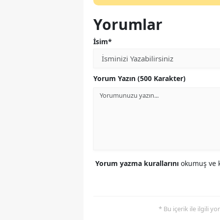
Yorumlar
İsim*
Yorum Yazın (500 Karakter)
Yorum yazma kurallarını
okumuş ve k
* Bu içerik ile ilgili 