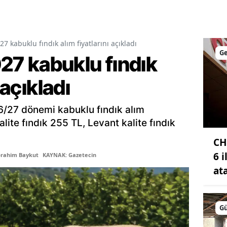
Malatya
Manisa
 kabuklu fındık alım fiyatlarını açıkladı
G
7 kabuklu fındık
Kahramanmaraş
Mardin
 açıkladı
Muğla
6/27 dönemi kabuklu fındık alım
Muş
kalite fındık 255 TL, Levant kalite fındık
Nevşehir
CH
6 
brahim Baykut
KAYNAK: Gazetecin
Niğde
at
Ordu
Rize
G
Sakarya