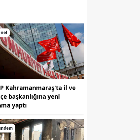
enel
P Kahramanmaraş'ta il ve
ilçe başkanlığına yeni
ama yaptı
ündem