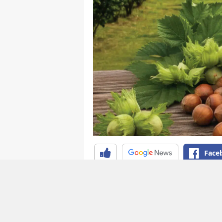
Face
Toprak Mahsulleri Ofisi (TMO)
fiyatlarını duyurdu. Giresun kal
Levant kalite fındık için ise 25
randımanlı ürünlere ek prim uy