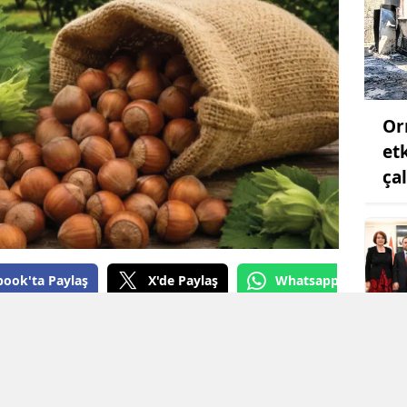
Samsun
Siirt
Sinop
Or
Sivas
et
ça
Tekirdağ
Tokat
Trabzon
book'ta Paylaş
X'de Paylaş
Whatsapp'tan Gönde
Tunceli
, 2026/27 dönemi kabuklu fındık alım
Şanlıurfa
ite fındık için kilogram başına 255 TL,
Uşak
0 TL alım fiyatı belirlenirken, yüksek
gulanacağı açıklandı. Alımlar 24 Ağustos'ta
Van