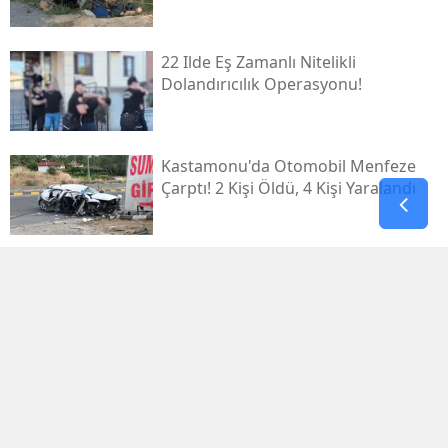
22 Ilde Eş Zamanlı Nitelikli
Dolandırıcılık Operasyonu!
Kastamonu'da Otomobil Menfeze
Çarptı! 2 Kişi Öldü, 4 Kişi Yaralandı
Kahramanmaraş’ın Yeniden Inşa
Yolculuğunda 5 Yeni Eser Daha
Hizmete Açıldı
Teknofest Mavi Vatan 2026
Gölcük’te Kapılarını Açıyor