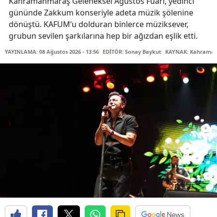
Kahramanmaraş Geleneksel Ağustos Fuarı, yedinci
gününde Zakkum konseriyle adeta müzik şölenine
dönüştü. KAFUM’u dolduran binlerce müziksever,
grubun sevilen şarkılarına hep bir ağızdan eşlik etti.
YAYINLAMA: 08 Ağustos 2026 - 13:56
EDİTÖR: Sonay Baykut
KAYNAK: Kahramanm