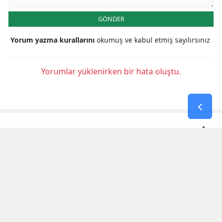
GÖNDER
Yorum yazma kurallarını
okumuş ve kabul etmiş sayılırsınız
Yorumlar yüklenirken bir hata oluştu.
KAHRAMANMARAŞ HABERLERİ
3. Uluslararası Kahramanmaraş
Bisiklet Yarışı'nın Ilk Etabı
Tamamlandı
Tmo 2026-2027 Kabuklu Fındık Alım
Fiyatlarını Açıkladı