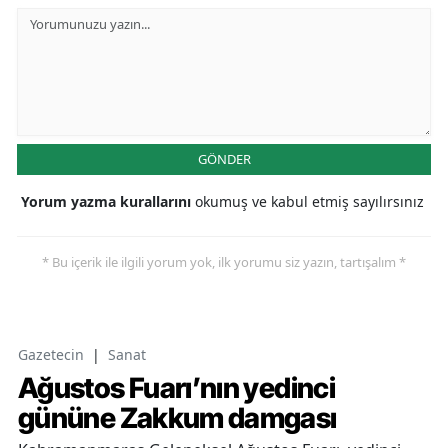
GÖNDER
Yorum yazma kurallarını
okumuş ve kabul etmiş sayılırsınız
* Bu içerik ile ilgili yorum yok, ilk yorumu siz yazın, tartışalım *
Gazetecin
|
Sanat
Ağustos Fuarı’nın yedinci
gününe Zakkum damgası