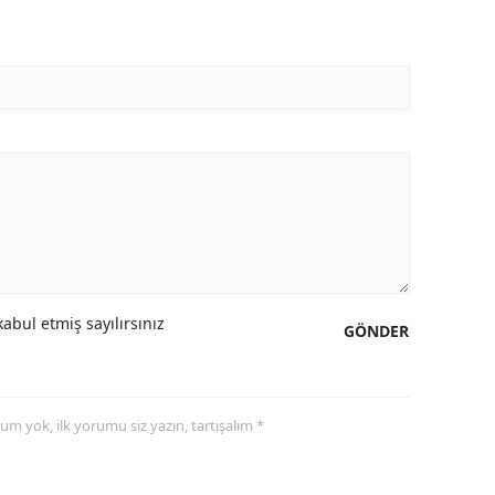
Mersin
İstanbul
İzmir
Kars
Kastamonu
Kayseri
Kırklareli
abul etmiş sayılırsınız
GÖNDER
Kırşehir
Kocaeli
yorum yok, ilk yorumu siz yazın, tartışalım *
Konya
Kütahya