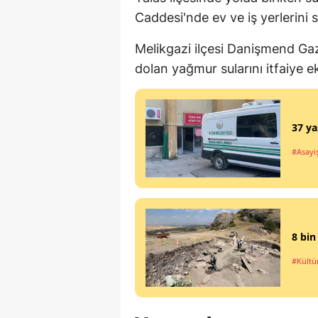
Caddesi'nde ev ve iş yerlerini s
Melikgazi ilçesi Danişmend Gaz
dolan yağmur sularını itfaiye eki
37 ya
#Asayi
8 bin
#Kültü