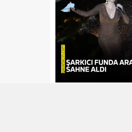
Face
Funda Arar, Kahramanmaraş Fu
parçalarını seslendirdi. Müziksev
Binlerce kişi eşlik etti