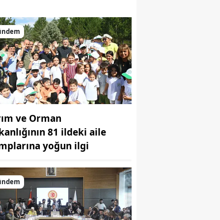
ündem
rım ve Orman
kanlığının 81 ildeki aile
mplarına yoğun ilgi
ündem