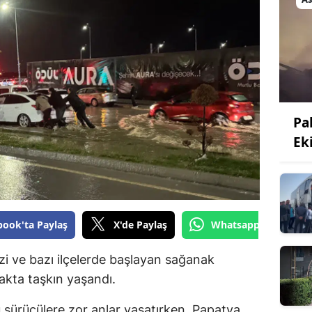
Bilecik
Bingöl
Bitlis
Bolu
Pa
Burdur
Ek
Bursa
Çanakkale
Çankırı
book'ta Paylaş
X'de Paylaş
Whatsapp'tan Gönde
Çorum
i ve bazı ilçelerde başlayan sağanak
Denizli
akta taşkın yaşandı.
Diyarbakır
u sürücülere zor anlar yaşatırken, Papatya