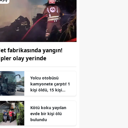
let fabrikasında yangın!
ipler olay yerinde
Yolcu otobüsü
kamyonete çarptı! 1
kişi öldü, 15 kişi
r
yaralandı
Kötü koku yayılan
evde bir kişi ölü
bulundu