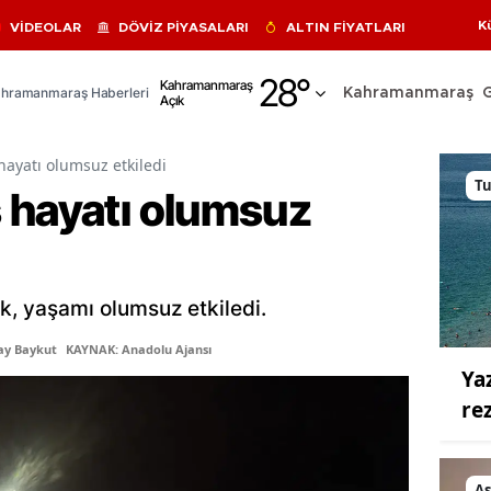
K
VİDEOLAR
DÖVİZ PİYASALARI
ALTIN FİYATLARI
Adana
28
°
Kahramanmaraş
hramanmaraş Haberleri
Kahramanmaraş
Açık
Adıyaman
Afyonkarahisar
hayatı olumsuz etkiledi
T
 hayatı olumsuz
Ağrı
Amasya
Ankara
ak, yaşamı olumsuz etkiledi.
Antalya
ay Baykut
KAYNAK: Anadolu Ajansı
Ya
Artvin
re
Aydın
Balıkesir
As