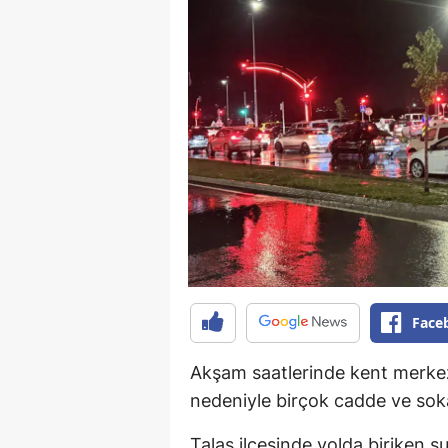
Face
Akşam saatlerinde kent merkez
nedeniyle birçok cadde ve sok
Talas ilçesinde yolda biriken s