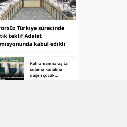
rörsüz Türkiye sürecinde
tik teklif Adalet
misyonunda kabul edildi
Kahramanmaraş'ta
sulama kanalına
düşen çocuk
kurtarılamadı
r
80 ülkede 107 sektör
için pazar araştırması
ihracatçılara sunuldu