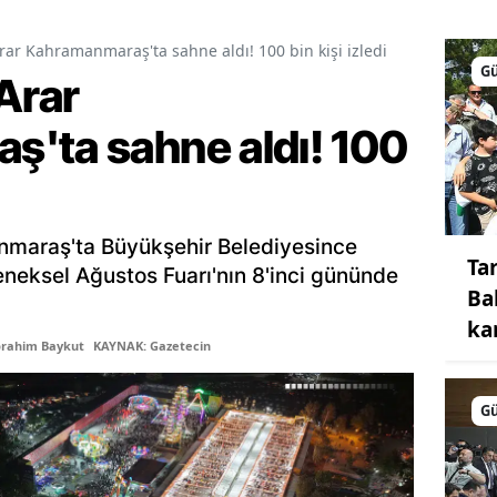
Malatya
rar Kahramanmaraş'ta sahne aldı! 100 bin kişi izledi
G
Arar
Manisa
Kahramanmaraş
'ta sahne aldı! 100
Mardin
Muğla
nmaraş'ta Büyükşehir Belediyesince
Muş
Ta
neksel Ağustos Fuarı'nın 8'inci gününde
Ba
Nevşehir
ka
brahim Baykut
KAYNAK: Gazetecin
Niğde
Ordu
G
Rize
Sakarya