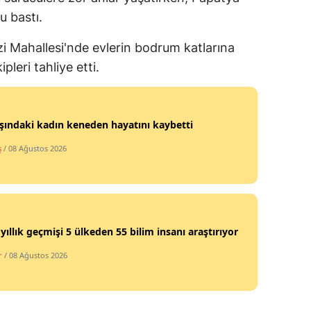
u bastı.
Edirne
Elazığ
i Mahallesi'nde evlerin bodrum katlarına
pleri tahliye etti.
Erzincan
Erzurum
şındaki kadın keneden hayatını kaybetti
Eskişehir
ş
/ 08 Ağustos 2026
Gaziantep
Giresun
Gümüşhane
 yıllık geçmişi 5 ülkeden 55 bilim insanı araştırıyor
Hakkari
r
/ 08 Ağustos 2026
Hatay
Isparta